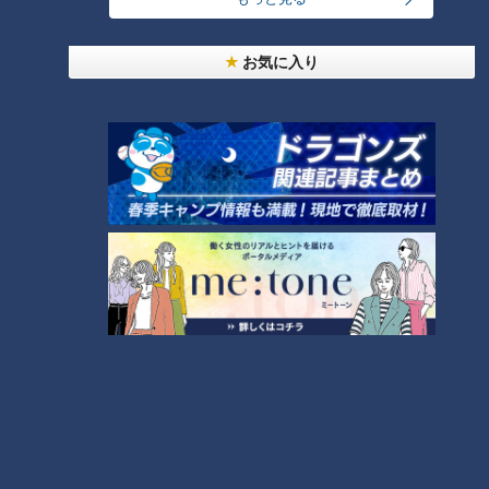
24時間
週間
月間
お気に入り
NEW
モーニング娘。‘26井上春華がハロメンで仲良くし
たいと思っている人は？
NEW
「心筋梗塞」生死の分かれ道は？…“夏の厳しい暑
2
さ”もきっかけに！発症前のキケンなサインと対処
法
大学のサークルで増える？複数のスポーツを融合さ
せた「ピックルボール」
1
「すごい痩せましたね！」…世界一楽なスクワッ
ト！？ダイエットのスペシャリストに学ぶ「無理な
4
くやせる方法」
「夏の脳梗塞」熱中症に似ている！？…生死の分か