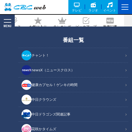
テレビ
ラジオ
イベント
MENU
ニュース
お気に入り
ランキング
ピックアップ
新着記事
CBC MAGAZINE
番組一覧
見た目が変わってしまう魚鱗癬の症状…
5歳児はどう受け止める？～定期配信型
チャント！
ドキュメンタリー「ピエロと呼ばれた息
子」第77話
newsX（ニュースクロス）
健康カプセル！ゲンキの時間
記事に戻る
中日クラウンズ
中日ドラゴンズ関連記事
花咲かタイムズ