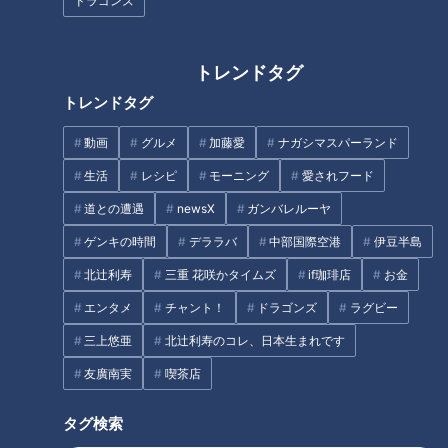
ドラゴンズ
息子」第７３話
トレンドタグ
トレンドタグ
20歳の魚鱗癬と闘う女性‥成人
【前例のない手術】難病・道化
式を迎えた今、思うこと～定期
師様魚鱗癬と闘う大学生に聞
動画
グルメ
加藤愛
ナガシマスパーランド
配信型ドキュメンタリー「ピエ
く、手術の理由とその後…配信
生活
レシピ
モーニング
愛されフード
ロと呼ばれた息子」第86話
型ドキュメンタリー「ピエロと
タグ
呼ばれた息子」第114話
道との遭遇
newsX
ガンバレルーヤ
ゲンキの時間
デララバ
中部国際空港
伊豆半島
動画
ドキュメンタリー
WEB限定
北辻利寿
三重 花咲かタイムズ
if珈琲店
お金
ピエロと呼ばれた息子
エンタメ
チャント！
ドラゴンズ
ラグビー
三上悠亜
北辻利寿のコレ、日本生まれです
友廣南実
喫茶店
オススメ関連コンテンツ
タグ検索