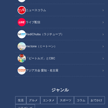
この記事を見たあなたへのおすすめ
ニュースコラム
ライブ配信
RadiChubu（ラジチューブ）
魚鱗癬は他人にうつりません！
もうすぐ３年生！大きくなって
me:tone（ミートーン）
体のどこが一番かゆいのか…聞
剥がれる皮膚の量も…～配信型
いてみると。～定期配信型ドキ
ドキュメンタリー「ピエロと呼
「ビートルズ」とCBC
ュメンタリー「ピエロと呼ばれ
ばれた息子」第１３４話
た息子」第74話
アジア大会 愛知・名古屋
ジャンル
手のひら・足裏の皮膚だけ正常
世界で増える「難聴」日常生活
な“魚鱗癬”…学校生活は？表皮融
に支障も...予防・進行を抑える
生活
グルメ
エンタメ
スポーツ
コラム
おでかけ
解性魚鱗癬～定期配信型ドキュ
食材とは？難聴の意外な原因や
メンタリー「ピエロと呼ばれた
予防法