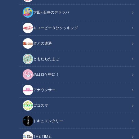
太田×石井のデララバ
キユーピー３分クッキング
道との遭遇
見た目が変わってしまう魚鱗癬の症状…5歳児はどう受け止める？～定
期配信型ドキュメンタリー「ピエロと呼ばれた息子」第77話
ともだちたまご
この記事の画像
（全1枚）
恋はロケ中に！
アナウンサー
ゴゴスマ
ドキュメンタリー
記事に戻る
THE TIME,