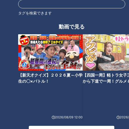
タグを検索できます
動画で見る
【次の動画】「賀久くん見てま
【前の動画】皮膚の難病と闘う
す！」外出先でYouTube視聴者
高校生が“Official髭男dism”の曲
と出会った！
を生演奏
【新天才クイズ】２０２６夏～小学
【四国一周】軽トラ女子
生の〇×バトル！
から下道で一周！グルメ
難病・道化師様魚鱗癬と闘う父
魚鱗癬は他人にうつりません！
イブ⑳
と子の物語
体のどこが一番かゆいのか…聞
いてみると。
2026/08/09 12:00
2026/