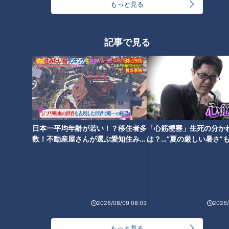
もっと見る
手のひら・足裏の皮膚だけ正常
な“魚鱗癬”…学校生活は？表皮融
記事で見る
解性魚鱗癬
日本一平均年齢が若い！？移住者多
「心筋梗塞」生死の分か
数！不動産屋さんが選ぶ愛知住みた
は？…“夏の厳しい暑さ”
い街ランキング1位は？
に！発症前のキケンなサ
法
ランキング
2026/08/09 08:03
2026/
RANKING
もっと見る