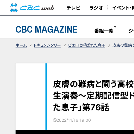
テレビ
ラジオ
イベント・
CBC MAGAZINE
番組一覧
ジ
ホーム
ドキュメンタリー
ピエロと呼ばれた息子
皮膚の難病と
皮膚の難病と闘う高校生が
生演奏～定期配信型ド
た息子」第76話
2022/11/16 19:00