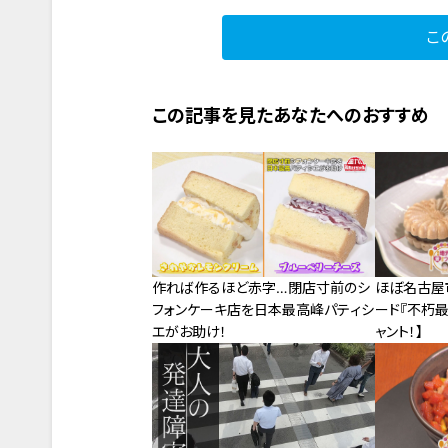
こ
この記事を見たあなたへのおすすめ
作れば作るほど赤字…閉店寸前のシ
ほぼ名古屋
フォンケーキ店を日本最高峰パティシ
ード『不朽最
エがお助け！
ャント！】