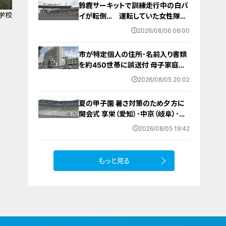
鈴鹿サーキットで訓練走行中の白バ
学校
イが転倒… 運転していた女性隊員
（20代）が頭を打つなどして重傷
2026/08/06 06:00
白バイ歴は約4か月 今月末のイベ
ントに参加予定
市が特定個人の住所･名前入り書類
を約450世帯に誤送付 母子家庭が
医療助成費受ける更新手続きの“見
2026/08/05 20:02
本” 何らかの理由でマスキングでき
ず… 愛知・蒲郡市
夏の甲子園 暑さ対策のため夕方に
開会式 享栄（愛知）･中京（岐阜）･三
重（三重）の球児たちも晴れやかな表
2026/08/05 19:42
情で“聖地”の土踏む
もっと見る