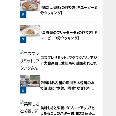
「鶏だし冷麺」の作り方【キユーピー３
分クッキング】
6
「夏野菜のフリッタータ」の作り方【キ
ユーピー３分クッキング】
7
コスプレサミット、ワクワクさん、アジ
ア大会楽曲…愛知県の話題あれこれ
【特集】名古屋の堀川を木曽川の水
で清流に “木曽川導水”なぜ16年ぶ
9
り？【newsX】
8
美味しさと栄養、ダブルでアップ！と
うもろこしのバター醤油炊き込みご