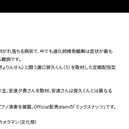
、剥がれ落ちる病気で、中でも道化師様魚鱗癬は症状が最も
る難病です。
ぎょりんせん）と闘う濵口賀久くん（５）を取材した定期配信型
年生、安達夕貴さんを取材。安達さんは賀久くんとは異なる
奏を披露。Official髭男dismの「ミックスナッツ」です。
カメラマン（文化祭）