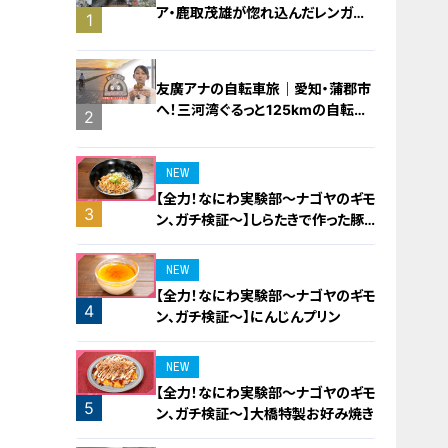
ア・鹿取茂雄が惚れ込んだレンガの
1
橋梁とは？未公開の道3選
友廣アナの自転車旅｜愛知・蒲郡市
へ！三河湾ぐるっと125kmの自転車
2
旅！【チャント！特集】
NEW
【全力！なにわ実験部～ナゴヤのギモ
3
ン、ガチ検証～】しらたきで作った豚
バラミンチの油そば
NEW
【全力！なにわ実験部～ナゴヤのギモ
4
ン、ガチ検証～】にんじんプリン
NEW
【全力！なにわ実験部～ナゴヤのギモ
5
ン、ガチ検証～】大橋特製お好み焼き