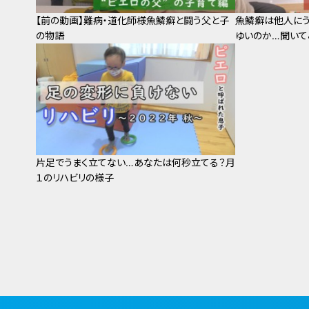
【前の動画】難病・道化師様魚鱗癬と闘う父と子
魚鱗癬は他人にう
の物語
ゆいのか…聞いて
片足でうまく立てない…あなたは何秒立てる？月
１のリハビリの様子