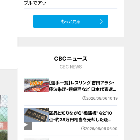
飯
もっと見る
10
CBCニュース
CBC NEWS
【選手一覧】レスリング 吉田アラシ・
藤波朱理・鏡優翔など 日本代表選手
【アジア大会 愛知･名古屋 2026】
2026/08/06 10:19
盗品と知りながら“橋銘板”など10
点・約38万円相当を売却した疑
い… 無職の男（63）を逮捕 「知り
2026/08/06 06:00
ませんでした」と容疑否認