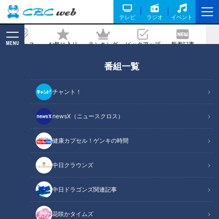
テレビ
ラジオ
イベント
MENU
ニュース
お気に入り
ランキング
ピックアップ
新着記事
CBC MAGAZINE
番組一覧
売れたものランキングに異変？米にコー
ヒー、値上げがそのまま順位を直撃！
チャント！
記事に戻る
newsX（ニュースクロス）
健康カプセル！ゲンキの時間
中日クラウンズ
中日ドラゴンズ関連記事
花咲かタイムズ