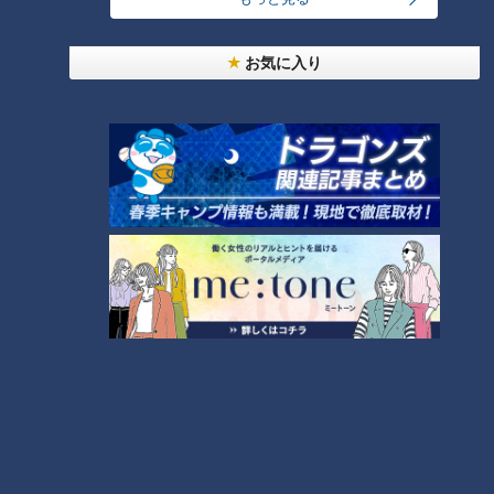
ランキング
RANKING
お気に入り
24時間
週間
月間
友廣アナの自転車旅｜愛知・蒲郡市へ！三河湾ぐる
っと125kmの自転車旅！【チャント！特集】
1
コスプレサミット、ワクワクさん、アジア大会楽
曲…愛知県の話題あれこれ
【全力！なにわ実験部～ナゴヤのギモン、ガチ検証
～】しらたきで作った豚バラミンチの油そば
3
【全力！なにわ実験部～ナゴヤのギモン、ガチ検証
～】にんじんプリン
4
2