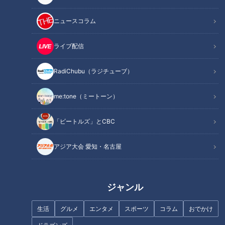
この記事を見たあなたへのおすすめ
ニュースコラム
ライブ配信
ポテチが白黒へ。中東情勢が長
RadiChubu（ラジチューブ）
引けば値上げにも影響？
アナウンサーがフリマアプリで
挑戦。捨てる予定の家電は売れ
me:tone（ミートーン）
た？
「ビートルズ」とCBC
嫁姑問題を逆手に取る。「姑ダ
アジア大会 愛知・名古屋
イエット」とは？
車を安く買えて、高く売れる？
自動車フリマ「カババ」と
ジャンル
は！？
生活
グルメ
エンタメ
スポーツ
コラム
おでかけ