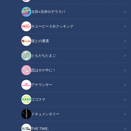
太田×石井のデララバ
キユーピー３分クッキング
道との遭遇
イメージ画像：「売れた商品トップ：米」（写真ACより）
ともだちたまご
この記事の画像
恋はロケ中に！
（全4枚）
アナウンサー
ゴゴスマ
ドキュメンタリー
記事に戻る
THE TIME,