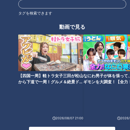
タグを検索できます
動画で見る
愛知県初！中高一貫教育の現場
首里城からの便り～火災から６
から～明和高校の附属中学校
年ぶりによみがえった赤色の正
で“目撃”したこと
殿お目見え
【四国一周】軽トラ女子三田が松山
なにわ男子が体を張って
から下道で一周！グルメ＆絶景ドラ
ギモンを大調査！【全力
イブ⑳
験部～ナゴヤのギモン、
～】
新大関・安青錦が誕生！相撲
『国宝』『宝島』そして『平場
の“力強さ”で思い出す国民栄誉
の月』、体験した「読んでから
賞の大横綱
見るか、見てから読むか」
2026/08/07 21:00
2026/