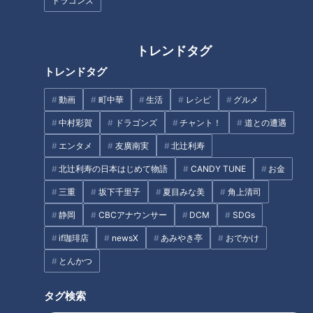
ドラゴンズ
パン屋の倒産が減少、個人株主
トレンドタグ
増加…米の影響ここにも？
名物のタコが取れない？海水温
トレンドタグ
上昇で｢死活問題｣に…21歳の漁
師が仕掛けるブランド化戦略
動画
町中華
生活
レシピ
グルメ
中村彩賀
ドラゴンズ
チャント！
道との遭遇
タグ
エンタメ
友廣南実
北辻利寿
北辻利寿
コラム
売れたものランキング
北辻利寿の日本はじめて物語
CANDY TUNE
お金
東西南北論説風
米
三重
坂下千里子
夏目みな美
角上清司
静岡
CBCアナウンサー
DCM
SDGs
if珈琲店
newsX
あみやき亭
おでかけ
オススメ関連コンテンツ
とんかつ
タグ検索