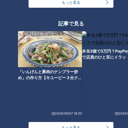
もっと見る
記事で見る
女性用トイレの行列は解消され
るのか？国が協議会をスター
ト、対策に本腰
弁当3個で3万円？PayP
で店員のひと言にイラッ
「いんげんと豚肉のナンプラー炒
め」の作り方【キユーピー３分クッ
キング】
2026/08/07 18:00
2026/
もっと見る