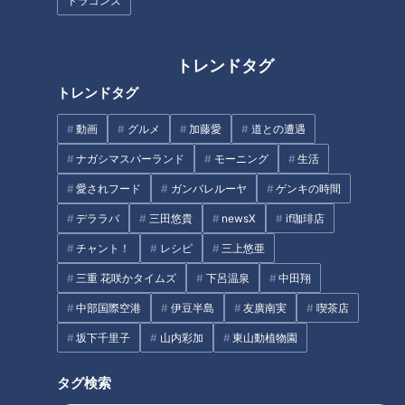
ドラゴンズ
「その世界に没入できる」イル
「想像を絶する避難所生活だっ
トレンドタグ
ミネーションで日本文化を表
た…」 孤立状態を強いられる
トレンドタグ
現！「なばなの里」の裏側に密
日々 東日本大震災の被災経験者
着
から学ぶ“備え”とは
動画
グルメ
加藤愛
道との遭遇
ナガシマスパーランド
モーニング
生活
愛されフード
ガンバレルーヤ
ゲンキの時間
デララバ
三田悠貴
newsX
if珈琲店
幻の食材の宝庫！？鳥取県でア
”何を選べばいいか分からな
チャント！
レシピ
三上悠亜
ポなし旅 今しか食べられな
い”人へ。番号で選ぶ韓国コスメ
い“ばばちゃん”とは？【春のお
三重 花咲かタイムズ
下呂温泉
「ナンバーズイン」世界初の常
中田翔
出かけWEEK】
設店を体験！
中部国際空港
伊豆半島
友廣南実
喫茶店
タグ
坂下千里子
山内彩加
東山動植物園
北辻利寿
コラム
北辻利寿の日本はじめて物語
タグ検索
東西南北論説風
肉まん