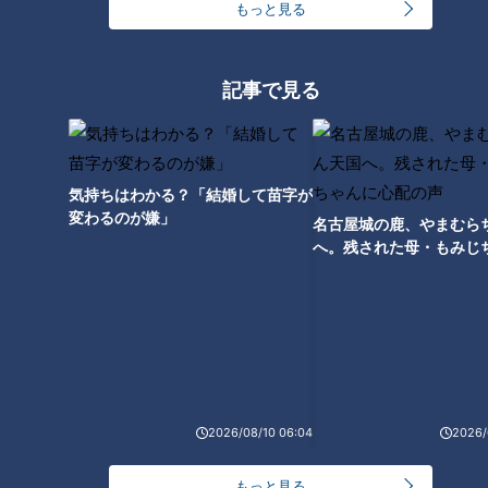
もっと見る
パイナップルが缶詰になった理
由とは？石垣島を舞台にした南
国フルーツの歴史
日本で生まれた「レトルトカレ
記事で見る
ー」その歩みは時代を越えて進
化を続ける
気持ちはわかる？「結婚して苗字が
変わるのが嫌」
名古屋城の鹿、やまむら
へ。残された母・もみじ
配の声
「カニカマ」誕生秘話～実はま
ったく別の食品の“失敗作”から
生まれた驚きの珍味
2026/08/10 06:04
2026/
もっと見る