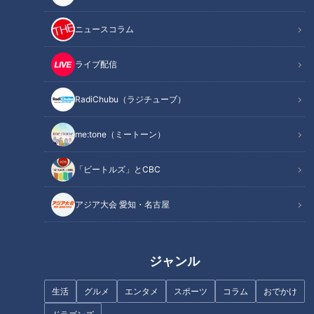
ニュースコラム
ライブ配信
記事に戻る
RadiChubu（ラジチューブ）
この記事を見たあなたへのおすすめ
me:tone（ミートーン）
「ビートルズ」とCBC
アジア大会 愛知・名古屋
「名古屋駅のパン屋さんランキ
なぜ世界初の実店舗が東京では
ング」第2位＆第1位を発表！食
なく“名古屋”？韓国コスメ
感の秘密は“焼きたてを瞬間冷
numbuzin（ナンバーズイン）
ジャンル
凍”？「ル シュプレーム」の食
が見据える日本市場のリアル
パンへのこだわり
生活
グルメ
エンタメ
スポーツ
コラム
おでかけ