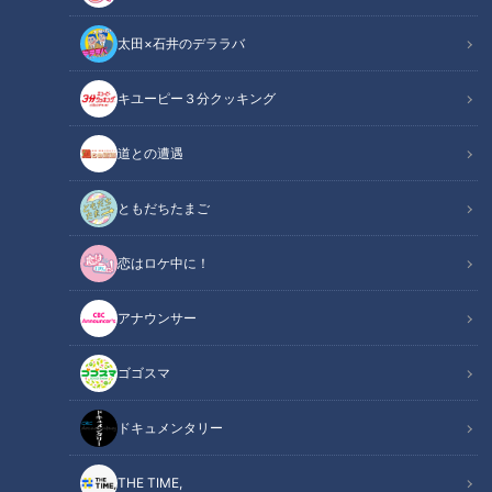
太田×石井のデララバ
キユーピー３分クッキング
道との遭遇
ともだちたまご
「とらまき」提供：井村屋グループ株式会社
恋はロケ中に！
この記事の画像
（全7枚）
アナウンサー
ゴゴスマ
ドキュメンタリー
THE TIME,