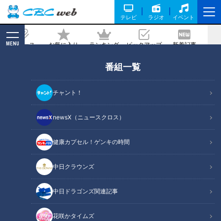
テレビ
ラジオ
イベント
MENU
ニュース
お気に入り
ランキング
ピックアップ
新着記事
CBC MAGAZINE
番組一覧
思わず食べたくなる！肉まんとあんま
ん、魅力たっぷり日本での「はじめて物
チャント！
語」
newsX（ニュースクロス）
記事に戻る
健康カプセル！ゲンキの時間
中日クラウンズ
中日ドラゴンズ関連記事
花咲かタイムズ