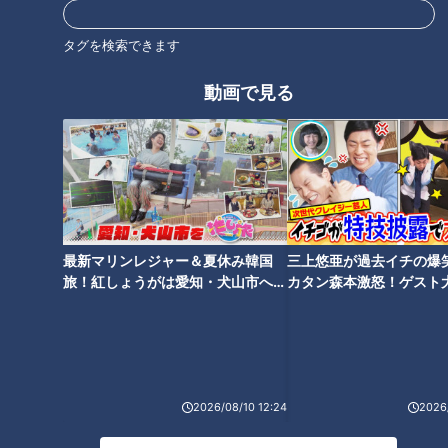
タグを検索できます
オススメ関連コンテンツ
動画で見る
日本生まれ「とんかつ」大いな
最新マリンレジャー＆夏休み韓国
三上悠亜が過去イチの爆
日本生まれ「串カツ」の美味し
る進化～カツ丼やカツサンドへ
旅！紅しょうがは愛知・犬山市へ
カタン森本激怒！ゲスト
い魅力～なぜ串に刺したのか？
の魅力あるグルメ道
【花咲かタイムズ】
【ともだちたまご】
その理由を探る
2026/08/10 12:24
2026/