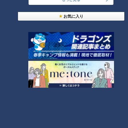
お気に入り
ランキング
RANKING
24時間
週間
月間
モーニング娘。‘26井上春華がハロメンで仲良くし
たいと思っている人は？
大学のサークルで増える？複数のスポーツを融合さ
せた「ピックルボール」