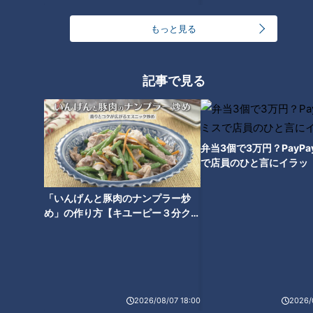
もっと見る
全国に2カ所しかない高速道路
の廃道 山梨県“中央道”の側道
に残る旧本線とは
記事で見る
弁当3個で3万円？PayP
で店員のひと言にイラッ
「いんげんと豚肉のナンプラー炒
め」の作り方【キユーピー３分クッ
キング】
ランキング
2026/08/07 18:00
2026/
RANKING