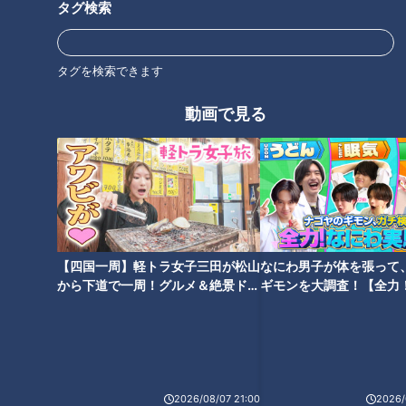
タグ検索
タグを検索できます
静岡・伊豆高原に眠る巨大な“廃
飛騨川の右岸に眠る“正体不明の
動画で見る
ループ橋”…知られざる悲しい歴
道”を調査！2つの素掘り隧道も
史とは？日本で唯一の“逆転式一
出現…謎だらけの廃道の秘密と
方通行”の橋も
は
【四国一周】軽トラ女子三田が松山
なにわ男子が体を張って
やむなく工事中断… 20年の歳
クレーンでミリ単位の調整！巨
から下道で一周！グルメ＆絶景ドラ
ギモンを大調査！【全力
月と540億円をかけた「日高横
大床版は1枚約20トン！？東名
イブ⑳
験部～ナゴヤのギモン、
断道路」が完成しなかったワケ
高速リニューアル工事の裏側
～】
とは
2026/08/07 21:00
2026/