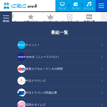
テレビ
ラジオ
イベント
MENU
ニュース
お気に入り
ランキング
ピックアップ
新着記事
CBC MAGAZINE
番組一覧
廃キャバレーと廃浴場に特別潜入！“東
海一の歓楽街”と呼ばれた「柳ヶ瀬」の
チャント！
歴史を紐解く旅
newsX（ニュースクロス）
記事に戻る
健康カプセル！ゲンキの時間
中日クラウンズ
中日ドラゴンズ関連記事
花咲かタイムズ