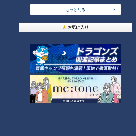
24時間
週間
月間
もっと見る
友廣アナの自転車旅｜愛知・蒲郡市へ！三河湾ぐる
お気に入り
っと125kmの自転車旅！【チャント！特集】
1
【全力！なにわ実験部～ナゴヤのギモン、ガチ検証
～】しらたきで作った豚バラミンチの油そば
2
今年も開催！「あったらいいな」をみんなで考える
小学生向けワークショップを大府市で開催
3
コスプレサミット、ワクワクさん、アジア大会楽
曲…愛知県の話題あれこれ