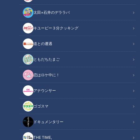
太田×石井のデララバ
キユーピー３分クッキング
CBCテレビ『道との遭遇』
道との遭遇
この記事の画像
（全8枚）
ともだちたまご
恋はロケ中に！
アナウンサー
ゴゴスマ
ドキュメンタリー
THE TIME,