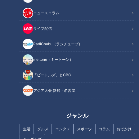
記事に戻る
ニュースコラム
この記事を見たあなたへのおすすめ
ライブ配信
RadiChubu（ラジチューブ）
me:tone（ミートーン）
マンガン鉱山と関係！？大滝ダ
新東名沿いにある“謎のトンネ
「ビートルズ」とCBC
ムの渇水で出現した“謎の構造
ル”の正体とは？道マニアが気に
物”の正体とは
なる道を調査！
アジア大会 愛知・名古屋
ジャンル
生活
グルメ
エンタメ
スポーツ
コラム
おでかけ
全国に2カ所しかない高速道路
「箕面温泉スパーガーデン」に
の廃道 山梨県“中央道”の側道
残るケーブルカーの“幻の遺