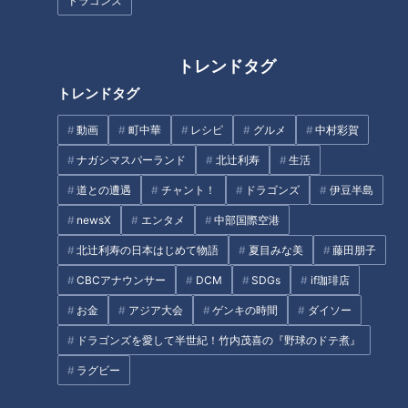
ドラゴンズ
に残る旧本線とは
構”とは？静岡の廃隧道の痕跡
も！後日調査で新情報が判明
トレンドタグ
トレンドタグ
動画
町中華
レシピ
グルメ
中村彩賀
静岡・伊豆高原に眠る巨大な“廃
ナガシマスパーランド
北辻利寿
生活
全国トップクラスの急坂「与右
ループ橋”…知られざる悲しい歴
衛門坂」とは？重量制限“0.3ト
道との遭遇
チャント！
ドラゴンズ
伊豆半島
史とは？日本で唯一の“逆転式一
ン”の流れ橋も…国道25号のルー
方通行”の橋も
newsX
エンタメ
中部国際空港
ツ「大和街道」を巡る旅
タグ
北辻利寿の日本はじめて物語
夏目みな美
藤田朋子
CBCアナウンサー
DCM
SDGs
if珈琲店
エンタメ
ミキ
岐阜
道との遭遇
お金
アジア大会
ゲンキの時間
ダイソー
ドラゴンズを愛して半世紀！竹内茂喜の『野球のドテ煮』
オススメ関連コンテンツ
ラグビー