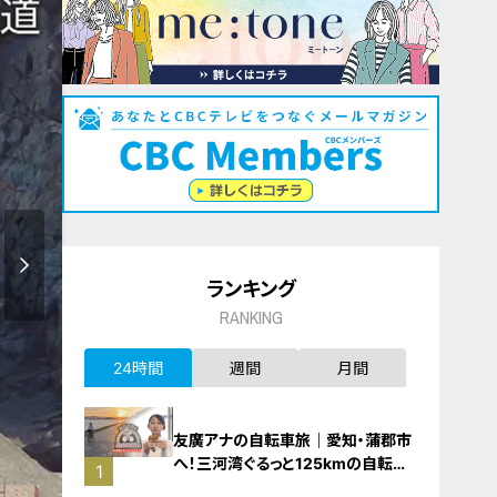
ランキング
RANKING
24時間
週間
月間
友廣アナの自転車旅｜愛知・蒲郡市
へ！三河湾ぐるっと125kmの自転車
1
旅！【チャント！特集】