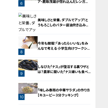
ア・鹿取茂雄が惚れ込んだレンガの
6
橋梁とは？未公開の道3選
5
美味しさと栄養、ダブルでアップ！と
うもろこしのバター醤油炊き込みご
飯
今年も開催！「あったらいいな」をみ
んなで考える 小学生向けワークショ
8
ップを大府市で開催
7
しなびた「ナス」が復活する裏ワザと
は？農家に聞いた「ナス嫌いも食べ
9
られる」アイデアレシピを大公開
「味しみ春雨の中華サラダ」の作り方
【キユーピー３分クッキング】
10