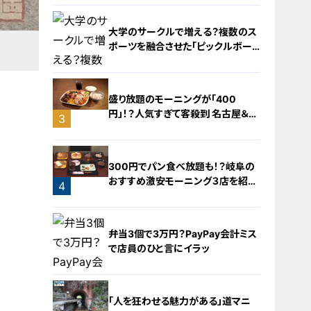
大学のサークルで増える？複数のス
ポーツを融合させた「ピックルボー
ル」
盛り放題のモーニングが「400
円」！？人気すぎて客殺到 名古屋＆岐
3
阜の「激安モーニング」とは？
2
300円でパン食べ放題も！？岐阜の
おすすめ激安モーニング３店を紹
4
介！
弁当3個で3万円？PayPay会計ミス
で店員のひと言にイラッ
「人を狂わせる魅力がある」道マニ