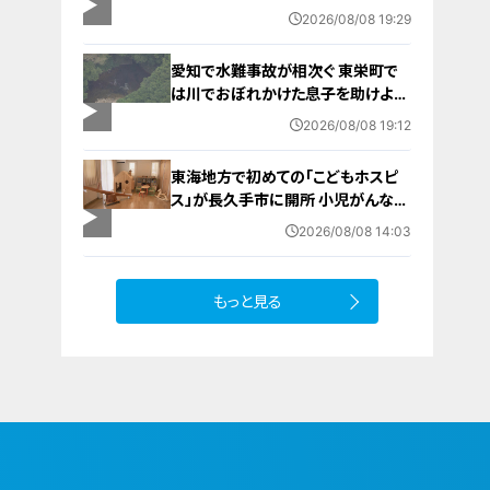
キノワグマに腕や足をかまれる 「つ
2026/08/08 19:29
いに出たかなという感じ」と近隣住
人 東海地方で今年度初の人身被害
愛知で水難事故が相次ぐ 東栄町で
岐阜・高山市
は川でおぼれかけた息子を助けよう
とし父親が心肺停止の状態で搬送
2026/08/08 19:12
田原市ではサーフィン中に公務員の
男性（46）がおぼれ死亡
東海地方で初めての「こどもホスピ
ス」が長久手市に開所 小児がんなど
重い病気の子どもと家族を支える施
2026/08/08 14:03
設 利用料は無料 愛知の「長久手の
おうち」
もっと見る