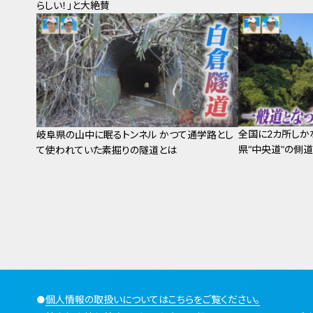
らしい！」と大絶賛
全国に2カ所し
岐阜県の山中に眠るトンネル かつて通学路とし
県“中央道”の側
て使われていた素掘りの隧道とは
●
個人情報の取扱いについてはこちらをご覧ください。