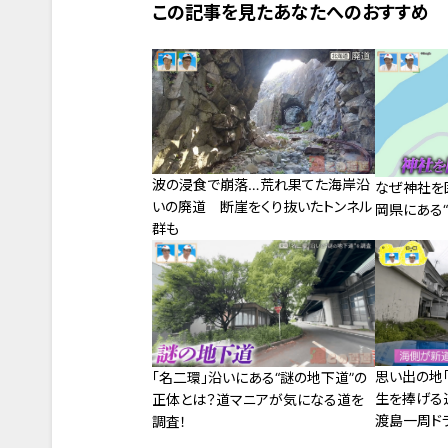
この記事を見たあなたへのおすすめ
波の浸食で崩落…荒れ果てた海岸沿
なぜ神社を
いの廃道 断崖をくり抜いたトンネル
岡県にある“
群も
思い出の地「
「名二環」沿いにある“謎の地下道”の
生を捧げる
正体とは？道マニアが気になる道を
渡島一周ド
調査！