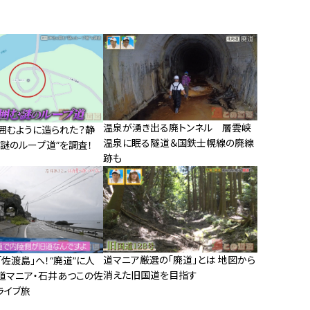
温泉が湧き出る廃トンネル 層雲峡
囲むように造られた？静
温泉に眠る隧道＆国鉄士幌線の廃線
謎のループ道”を調査！
跡も
道マニア厳選の「廃道」とは 地図から
佐渡島」へ！“廃道”に人
消えた旧国道を目指す
道マニア・石井あつこの佐
ライブ旅