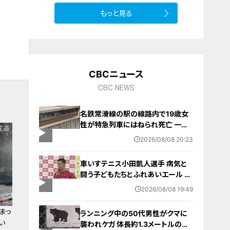
もっと見る
CBCニュース
CBC NEWS
名鉄常滑線の駅の線路内で19歳女
性が特急列車にはねられ死亡 一部
区間で一時運転見合わせに お盆休
2026/08/08 20:23
みで空港へ向かう旅行客に影響 愛
知・知多市
車いすテニス小田凱人選手 病気と
闘う子どもたちとふれあいエール ス
ポーツの楽しさ伝える 名古屋・緑区
2026/08/08 19:49
まっ
ランニング中の50代男性がクマに
い
襲われケガ 体長約1.3メートルのツ