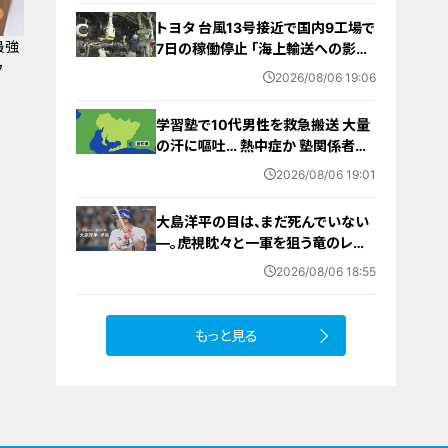
にならないために
トヨタ 台風13号接近で国内9工場で
最強
7日の稼働停止 ｢海上輸送への影響
ク
を踏まえ判断｣ 夏季連休明けの17日
2026/08/06 19:06
から再開予定
学習塾で10代男性を救急搬送 大量
の汗に嘔吐… 熱中症か 塾関係者が
消防に通報 名古屋
2026/08/06 19:01
大島洋平の目は、まだ死んでいない
―。虎視眈々と一軍を狙う竜のレジ
ェンドが明かした現状とドラゴンズ
2026/08/06 18:55
への思い
もっと見る