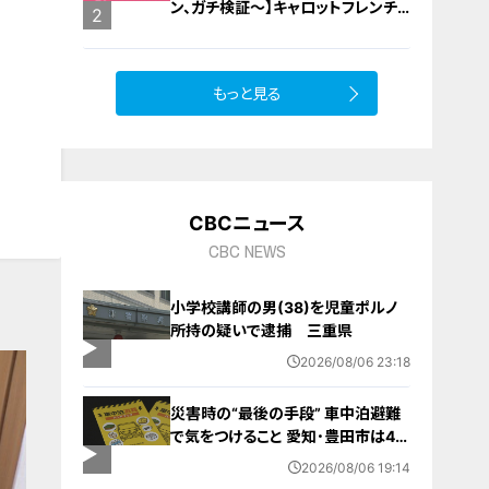
ン、ガチ検証～】キャロットフレンチ
2
ロースト
もっと見る
CBCニュース
CBC NEWS
小学校講師の男(38)を児童ポルノ
所持の疑いで逮捕 三重県
2026/08/06 23:18
災害時の“最後の手段” 車中泊避難
で気をつけること 愛知･豊田市は4年
前からマニュアル作成 最悪の場合
2026/08/06 19:14
死に至る｢エコノミークラス症候群｣