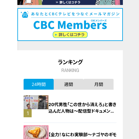
ランキング
RANKING
24時間
週間
月間
20代男性「この世から消えろ」と書き
込んだ人物は～配信型ドキュメンタ
1
リー「ピエロと呼ばれた息子」第１４
０話
【全力！なにわ実験部～ナゴヤのギモ