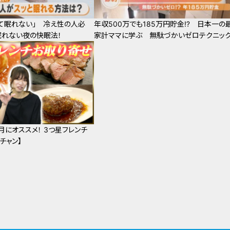
て眠れない」 冷え性の人必
年収500万でも185万円貯金⁉ 日本一の
眠れない夜の快眠法！
家計ママに学ぶ 無駄づかいゼロテクニッ
月にオススメ！ 3つ星フレンチ
チャン】