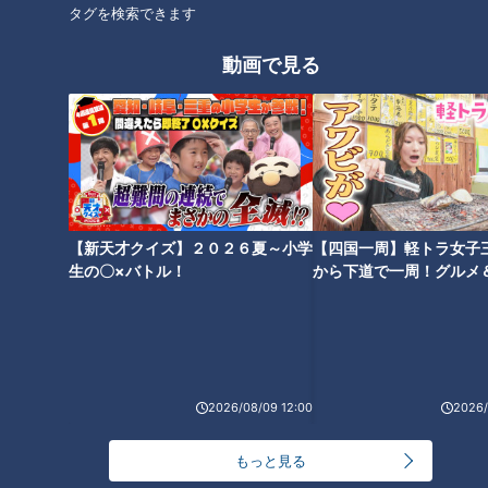
ープ」の作り方【キユーピー３
ー)」の作り方【キユーピー３分
タグを検索できます
分クッキング】
クッキング】
動画で見る
「たこときのこの紅しょうが磯
「豚バラの肉汁つけうどん」の
辺天」の作り方【キユーピー３
作り方【キユーピー３分クッキ
分クッキング】
ング】
【新天才クイズ】２０２６夏～小学
【四国一周】軽トラ女子
生の〇×バトル！
から下道で一周！グルメ
イブ⑳
「スパイシーカレーナポリタ
2026/08/09 12:00
2026/
ン」の作り方【キユーピー３分
クッキング】
もっと見る