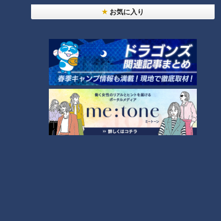
法
お気に入り
NEW
モーニング娘。‘26井上春華がハロメンで仲良くし
たいと思っている人は？
「すごい痩せましたね！」…世界一楽なスクワッ
ト！？ダイエットのスペシャリストに学ぶ「無理な
3
くやせる方法」
大学のサークルで増える？複数のスポーツを融合さ
せた「ピックルボール」
2
「夏の脳梗塞」熱中症に似ている！？…生死の分か
れ道！経験者から学ぶ“発症時の身体の異変”
5
友廣アナの自転車旅｜愛知・蒲郡市へ！三河湾ぐる
っと125kmの自転車旅！【チャント！特集】
6