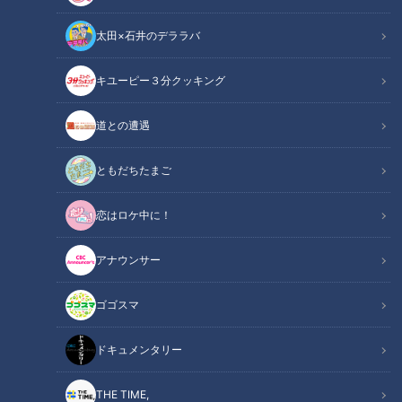
太田×石井のデララバ
キユーピー３分クッキング
CBCテレビ：画像『キユーピー3分クッキング』
道との遭遇
この記事の画像
（全1枚）
ともだちたまご
恋はロケ中に！
アナウンサー
記事に戻る
ゴゴスマ
この記事を見たあなたへのおすすめ
ドキュメンタリー
THE TIME,