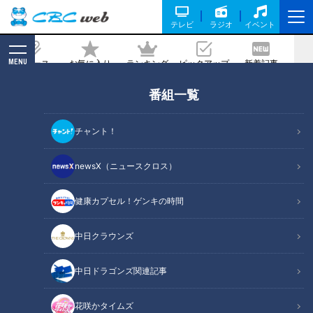
テレビ
ラジオ
イベント
MENU
ニュース
お気に入り
ランキング
ピックアップ
新着記事
CBC MAGAZINE
番組一覧
「鶏レバーの甘辛炒め」の作り方【キユ
ーピー３分クッキング】
チャント！
記事に戻る
newsX（ニュースクロス）
健康カプセル！ゲンキの時間
中日クラウンズ
中日ドラゴンズ関連記事
花咲かタイムズ