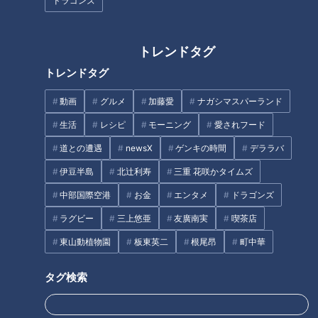
ドラゴンズ
「生地から作る簡単ピザ」の作
「豚玉キムチ炒め」の作り方
り方【キユーピー３分クッキン
【キユーピー３分クッキング】
トレンドタグ
グ】
トレンドタグ
タグ
動画
グルメ
加藤愛
ナガシマスパーランド
生活
レシピ
モーニング
愛されフード
グルメ
道との遭遇
newsX
ゲンキの時間
デララバ
伊豆半島
北辻利寿
三重 花咲かタイムズ
オススメ関連コンテンツ
中部国際空港
お金
エンタメ
ドラゴンズ
ラグビー
三上悠亜
友廣南実
喫茶店
東山動植物園
板東英二
根尾昂
町中華
タグ検索
「赤えびの中華刺身・えび殻ス
「裂かない棒々鶏(バンバンジ