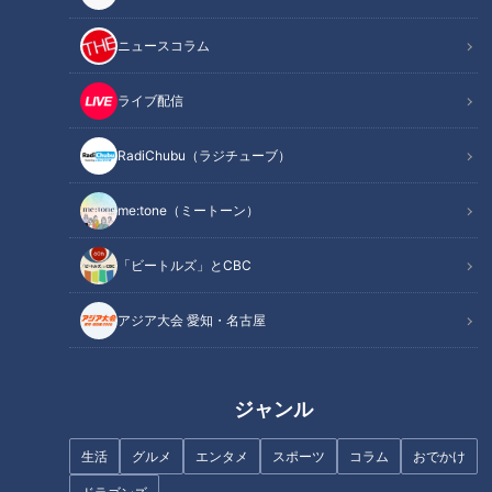
ニュースコラム
ライブ配信
「包丁いらずのふわとろオムラ
「キムチクリームパスタ」の作
イス」の作り方【キユーピー３
り方【キユーピー３分クッキン
RadiChubu（ラジチューブ）
分クッキング】
グ】
me:tone（ミートーン）
「ビートルズ」とCBC
アジア大会 愛知・名古屋
「かぼちゃの甘辛煮 鶏そぼろあ
「キャロットラペとツナのサン
ん」の作り方【キユーピー３分
ドイッチ」の作り方【キユーピ
クッキング】
ー３分クッキング】
ジャンル
生活
グルメ
エンタメ
スポーツ
コラム
おでかけ