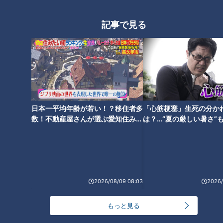
記事で見る
日本一平均年齢が若い！？移住者多
「心筋梗塞」生死の分か
数！不動産屋さんが選ぶ愛知住みた
は？…“夏の厳しい暑さ”
い街ランキング1位は？
に！発症前のキケンなサ
法
ランキング
RANKING
24時間
週間
月間
2026/08/09 08:03
2026/
NEW
もっと見る
「心筋梗塞」生死の分かれ道は？…“夏の厳しい暑
1
さ”もきっかけに！発症前のキケンなサインと対処