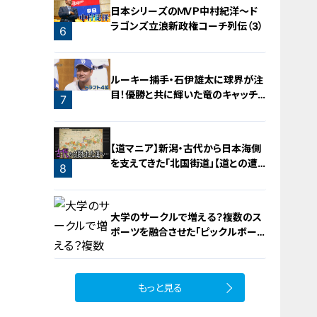
日本シリーズのＭＶＰ中村紀洋～ド
ラゴンズ立浪新政権コーチ列伝（3）
6
ルーキー捕手・石伊雄太に球界が注
目！優勝と共に輝いた竜のキャッチャ
7
ー列伝
【道マニア】新潟・古代から日本海側
を支えてきた「北国街道」【道との遭
8
遇】
大学のサークルで増える？複数のス
ポーツを融合させた「ピックルボー
ル」
もっと見る