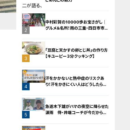
中村彩賀の10000歩お宝さがし｜
グルメ＆名所！雨の三重・四日市市で
1
2
お宝探し【チャント！特集】
「豆腐と天かすの卵とじ丼」の作り方
【キユーピー３分クッキング】
3
汗をかかないと熱中症のリスクあ
り！汗をかきにくい人はどうしたらい
4
いの？
急逝木下雄がハマの夜空に降らせた
涙雨 侍・井端コーチが今だから明
5
かす“ドラ大野雄起用法”秘話