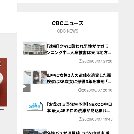
9
CBCニュース
CBC NEWS
【速報】クマに襲われ男性がケガ ラ
ンニング中…人身被害は東海地方で
今シーズン初めて 岐阜県高山市
2026/08/07 21:20
山中に女性2人の遺体を遺棄した罪
検察は36歳女に懲役3年を求刑 ｢遺
棄時に近くに居続けたこと自体が重
2026/08/07 20:10
要な寄与｣ 女は｢黙秘します｣弁護側
は無罪主張
【お盆の渋滞発生予測】NEXCO中日
ユー
本 最大45キロの渋滞が見込まれる
区間も… 中央道・東名・新東名・東名
2026/08/07 19:48
阪道・伊勢湾岸道・北陸道など 一覧
（8月7日～16日）
名鉄バスが運賃値上げを申請 初乗