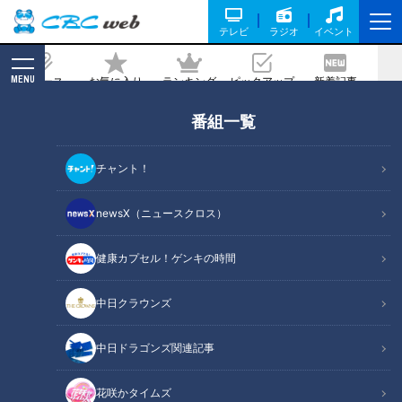
テレビ
ラジオ
イベント
MENU
ニュース
お気に入り
ランキング
ピックアップ
新着記事
CBC MAGAZINE
番組一覧
冬に危険な事故・病気
チャント！
記事に戻る
newsX（ニュースクロス）
健康カプセル！ゲンキの時間
中日クラウンズ
中日ドラゴンズ関連記事
花咲かタイムズ