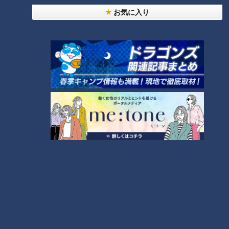
2
くやせる方法」
お気に入り
「夏の脳梗塞」熱中症に似ている！？…生死の分か
れ道！経験者から学ぶ“発症時の身体の異変”
3
ＣＢＣ小川実桜アナ、呪術廻戦展で痛感した「自分
に一番遠い職業」
大学のサークルで増える？複数のスポーツを融合さ
せた「ピックルボール」
助かった命を守るには？熊本地震、初の災害関連死
か
4
友廣アナの自転車旅｜愛知・蒲郡市へ！三河湾ぐる