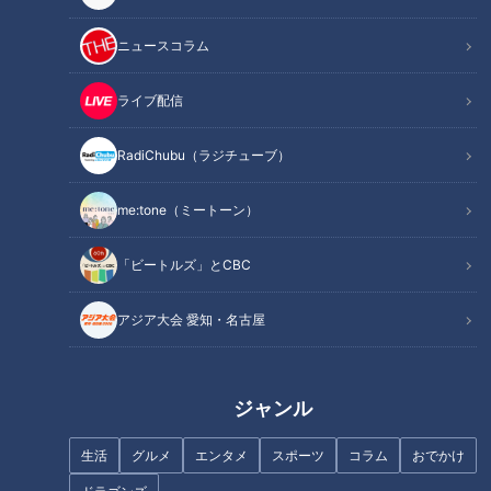
ニュースコラム
ライブ配信
腹痛に潜む危険な病気
専門医が警鐘を鳴らすのどのト
RadiChubu（ラジチューブ）
ラブル
me:tone（ミートーン）
「ビートルズ」とCBC
アジア大会 愛知・名古屋
チャント知っ得！なるほどドク
注意すべき背骨の病気
ター＃５ 心臓に中性脂肪がた
まる病気【チャント！】
ジャンル
生活
グルメ
エンタメ
スポーツ
コラム
おでかけ