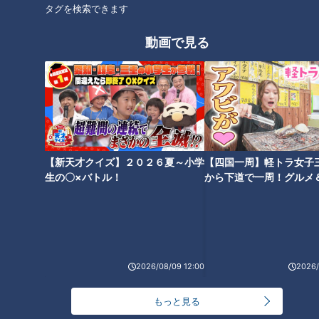
タグを検索できます
動画で見る
注意すべき背骨の病気
尿トラブルの意外な原因と対策
【新天才クイズ】２０２６夏～小学
【四国一周】軽トラ女子
生の〇×バトル！
から下道で一周！グルメ
イブ⑳
食中毒＆ノロウイルス徹底対策
2026/08/09 12:00
2026/
もっと見る