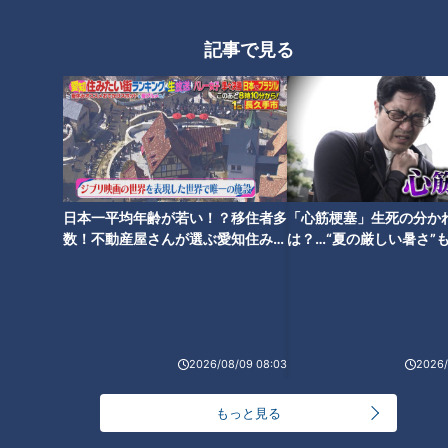
記事で見る
ランキング
日本一平均年齢が若い！？移住者多
「心筋梗塞」生死の分か
RANKING
数！不動産屋さんが選ぶ愛知住みた
は？…“夏の厳しい暑さ”
い街ランキング1位は？
に！発症前のキケンなサ
24時間
週間
月間
法
NEW
「心筋梗塞」生死の分かれ道は？…“夏の厳しい暑
1
2026/08/09 08:03
2026/
さ”もきっかけに！発症前のキケンなサインと対処
法
もっと見る
「すごい痩せましたね！」…世界一楽なスクワッ
ト！？ダイエットのスペシャリストに学ぶ「無理な