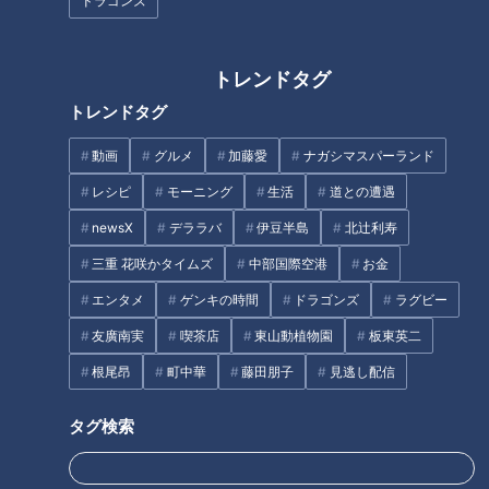
ドラゴンズ
寒くなると食べたくなるもの
トレンドタグ
夏の血圧
トレンドタグ
タグ
動画
グルメ
加藤愛
ナガシマスパーランド
生活
健康
ゲンキの時間
坂下千里子
石丸幹二
レシピ
モーニング
生活
道との遭遇
newsX
デララバ
伊豆半島
北辻利寿
三重 花咲かタイムズ
中部国際空港
お金
オススメ関連コンテンツ
エンタメ
ゲンキの時間
ドラゴンズ
ラグビー
友廣南実
喫茶店
東山動植物園
板東英二
根尾昂
町中華
藤田朋子
見逃し配信
タグ検索
聞こえの悪さと付き合う方法
心筋梗塞を引き起こす冬の3大
リスク