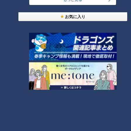
お気に入り
ランキング
RANKING
24時間
週間
月間
【全力！なにわ実験部～ナゴヤのギモン、ガチ検証
～】しらたきで作った豚バラミンチの油そば
1
「人を狂わせる魅力がある」道マニア・鹿取茂雄が
惚れ込んだレンガの橋梁とは？未公開の道3選
2
友廣アナの自転車旅｜愛知・蒲郡市へ！三河湾ぐる