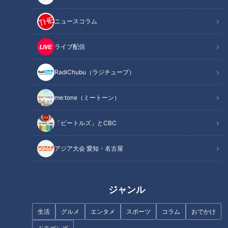
ニュースコラム
ライブ配信
記事に戻る
RadiChubu（ラジチューブ）
この記事を見たあなたへのおすすめ
me:tone（ミートーン）
「ビートルズ」とCBC
アジア大会 愛知・名古屋
フランス人は菓子店「シャトレ
ーゼ」の店名に顔を赤らめる？
友廣アナの自転車旅｜知多半島
から渥美半島の先端へ！新シリ
ジャンル
ーズ始動 125kmの自転車旅！
【チャント！特集】
生活
グルメ
エンタメ
スポーツ
コラム
おでかけ