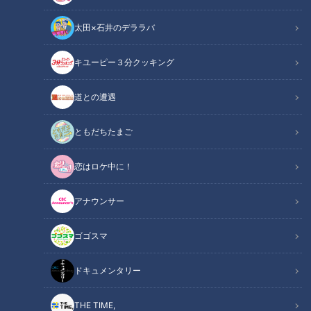
太田×石井のデララバ
キユーピー３分クッキング
「サンデードラゴンズ」より(C)CBCテレビ
道との遭遇
この記事の画像
（全10枚）
ともだちたまご
恋はロケ中に！
アナウンサー
ゴゴスマ
ドキュメンタリー
THE TIME,