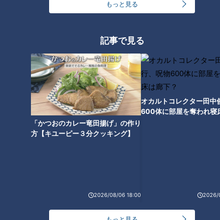
もっと見る
竜のドラフト６位右腕がヤバ
松中さん頼むよ！井上ドラゴン
い！聖カタリナ学園高・有馬惠
ズ秋季キャンプで動き始めた新
叶投手が無限大の伸びしろを秘
コーチ陣への期待
記事で見る
めている理由
オカルトコレクター田中
600体に部屋を奪われ寝
「まるで竜の元エースみたいや
下？
「かつおのカレー竜田揚げ」の作り
っ！」並外れた才能に川上憲伸
方【キユーピー３分クッキング】
ゾッコン！ドラ１金丸夢斗投手
を大分析！
2026/08/06 18:00
2026/
もっと見る