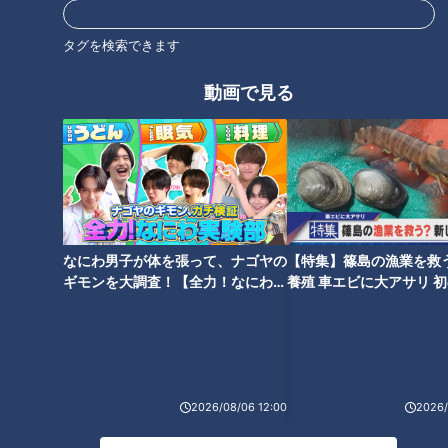
高橋幸佑
タグを検索できます
動画で見る
オススメ関連コンテンツ
なにわ男子が体を張って、ナゴヤの
【特集】篠島の漁業を救
ギモンを大調査！【全力！なにわ実
養殖 車エビに大アサリ 
竜（ドラゴンズ）は秋の沖縄で
竜（ドラゴンズ）は秋の沖縄で
験部～ナゴヤのギモン、ガチ検証
【newsX】
爪を研ぐ・野手編～待ったなし
爪を研ぐ・投手編～根尾、仲
～】
３選手への熱き期待～
地、そして柳の現在地～
2026/08/06 12:00
2026/