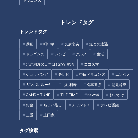
ドラゴンズ
トレンドタグ
立浪ドラゴンズは最も有利だっ
「もう見るしかないんです！」
トレンドタグ
た指名順を活かせたか？竜２０
見ごろはまさかの翌週！？CBC
２３ドラフト総括
友廣アナはホタルの絶景にたど
動画
町中華
友廣南実
道との遭遇
り着けるのか
ドラゴンズ
レシピ
グルメ
生活
北辻利寿の日本はじめて物語
ゴゴスマ
ショッピング
テレビ
中日ドラゴンズ
エンタメ
ガンバレルーヤ
北辻利寿
松本道弥
鷲見玲奈
「定休日を回るスタンプラリー
「まるで玉手箱」会員制高級焼
じゃないんですよ！」碧南＆西
肉店のランチに、著名人御用達
CANDY TUNE
THE TIME
newsX
おでかけ
尾でも連敗！？CBC友廣アナは
の名店のれん分けの新店舗！ 注
お金
ちょい足し
チャント！
テレビ番組
おすすめグルメにたどり着ける
目の焼肉店2選
タグ
のか！
三重
上田家
スポーツ
中日ドラゴンズ
サンデードラゴンズ
タグ検索
とある妄想しがちなファンのドラゴンズ見聞録
吉田聖弥