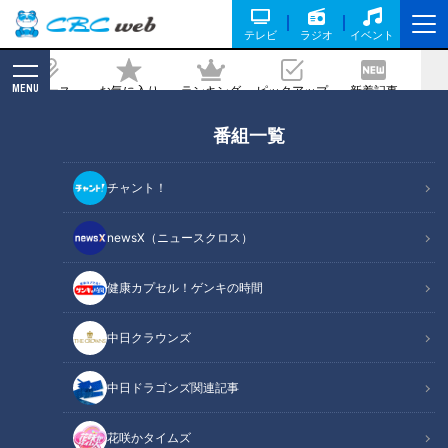
テレビ
ラジオ
イベント
MENU
ニュース
お気に入り
ランキング
ピックアップ
新着記事
CBC MAGAZINE
番組一覧
ドラフト指名の社会人No.1＆高校No.1左
腕 吉田聖弥投手と高橋幸佑投手の意外な
チャント！
共通点とその急成長に迫る！
newsX（ニュースクロス）
記事に戻る
健康カプセル！ゲンキの時間
中日クラウンズ
中日ドラゴンズ関連記事
花咲かタイムズ