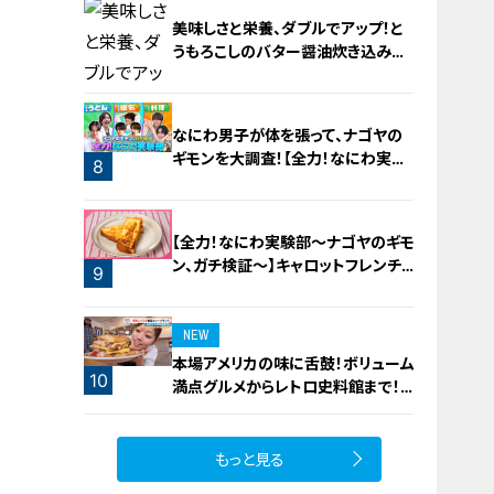
美味しさと栄養、ダブルでアップ！と
うもろこしのバター醤油炊き込みご
飯
6
なにわ男子が体を張って、ナゴヤの
ギモンを大調査！【全力！なにわ実験
8
部～ナゴヤのギモン、ガチ検証～】
7
【全力！なにわ実験部～ナゴヤのギモ
ン、ガチ検証～】キャロットフレンチ
9
ロースト
NEW
本場アメリカの味に舌鼓！ボリューム
10
満点グルメからレトロ史料館まで！
愛知・東海市の感動スポット3選
もっと見る