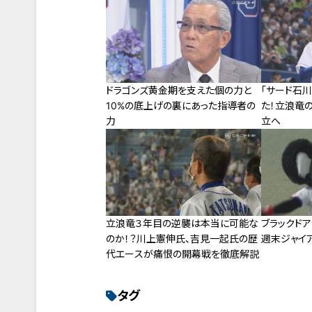
ドラゴンズ黄金期を支えた個の力と
「サード石
10%の底上げの裏にあった指導者の
た！立浪竜
力
立へ
立浪竜３年目の逆襲は本当に可能な
ブラックド
のか！？川上憲伸氏、吉見一起氏の歴
週末ジャイ
代エースが痛恨の開幕戦を徹底解説
タグ