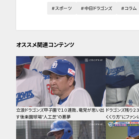
スポーツ
中日ドラゴンズ
コラム
オススメ関連コンテンツ
立浪ドラゴンズ甲子園で１０連敗、竜党が思い出
ドラゴンズ残り２
す後楽園球場“人工芝”の悪夢
くくり方”にファン