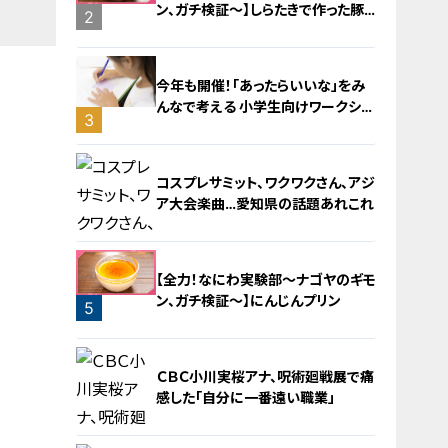
ン、ガチ検証～】しらたきで作った豚
2
バラミンチの油そば
今年も開催！「あったらいいな」をみ
んなで考える 小学生向けワークショ
3
ップを大府市で開催
コスプレサミット、ワクワクさん、アジ
ア大会楽曲…愛知県の話題あれこれ
【全力！なにわ実験部～ナゴヤのギモ
ン、ガチ検証～】にんじんプリン
5
4
ＣＢＣ小川実桜アナ、呪術廻戦展で痛
感した「自分に一番遠い職業」