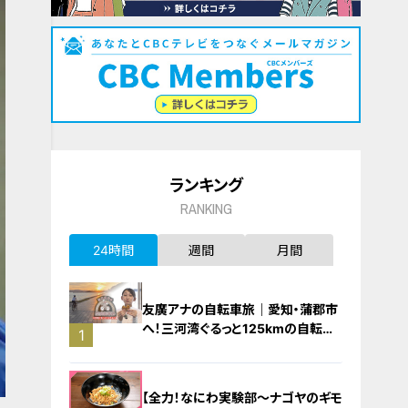
ランキング
RANKING
24時間
週間
月間
友廣アナの自転車旅｜愛知・蒲郡市
へ！三河湾ぐるっと125kmの自転車
1
旅！【チャント！特集】
【全力！なにわ実験部～ナゴヤのギモ