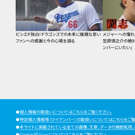
ビシエド独白！ドラゴンズでの未来に複雑な思い
メジャーへの憧れ
ファンへの感謝と今の心境を語る
笠原慎之介の絶対
ンバーにいたい」
●
個人情報の取扱いについてはこちらをご覧ください。
●
特定個人情報等（マイナンバー）の取扱いについてはこちらをご覧
●
本サイトに掲載されている全ての画像、文章、データの無断転用、
●
Cookieポリシーについてはこちらをご覧ください。