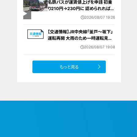
名鉄バスが運賃値上げを申請 初乗
り210円→230円に 認められれば
12月から全路線で平均1割程度の値
2026/08/07 19:26
上げへ 人件費増や燃料価格の高止
まりが理由
【交通情報】JR中央線「釜戸～坂下」
運転再開 大雨のため一時運転見合
わせ
2026/08/07 19:08
もっと見る