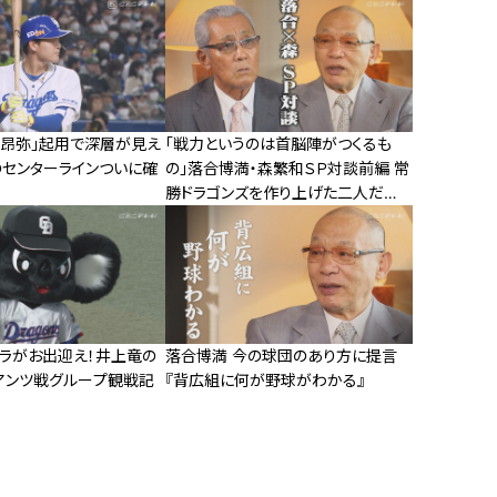
川昂弥」起用で深層が見え
「戦力というのは首脳陣がつくるも
のセンターラインついに確
の」落合博満・森繁和ＳＰ対談前編 常
勝ドラゴンズを作り上げた二人だか
らこそ言える古巣への叱咤激励
アラがお出迎え！井上竜の
落合博満 今の球団のあり方に提言
アンツ戦グループ観戦記
『背広組に何が野球がわかる』