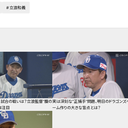
立浪和義
３試合の戦いは？立浪監督“腹の
実は深刻な“正捕手”問題、明日のドラゴンズ
は注目
ーム作りの大きな盲点とは？