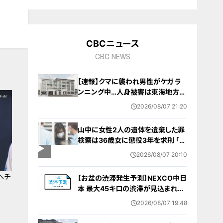
CBCニュース
CBC NEWS
【速報】クマに襲われ男性がケガ ラ
ンニング中…人身被害は東海地方で
今シーズン初めて 岐阜県高山市
2026/08/07 21:20
山中に女性2人の遺体を遺棄した罪
検察は36歳女に懲役3年を求刑 ｢遺
棄時に近くに居続けたこと自体が重
2026/08/07 20:10
要な寄与｣ 女は｢黙秘します｣弁護側
は無罪主張
へチ
【お盆の渋滞発生予測】NEXCO中日
本 最大45キロの渋滞が見込まれる
区間も… 中央道・東名・新東名・東名
2026/08/07 19:48
阪道・伊勢湾岸道・北陸道など 一覧
（8月7日～16日）