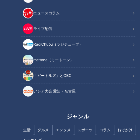
ニュースコラム
INDEX
ライブ配信
開幕後４月は単独首位
目先の勝利？将来への布石？
RadiChubu（ラジチューブ）
監督自らチーム強化へ
“切り札”立浪監督の思い
me:tone（ミートーン）
宏斗筆頭に個人タイトルを！
竜党はいつも夢を見たい
「ビートルズ」とCBC
オススメ関連コンテンツ
アジア大会 愛知・名古屋
開幕後４月は単独首位
ジャンル
２０２４年、オープン戦首位の勢いと共にシーズンに突入し、
単独首位にもなった４月は「３年目の覚醒か？」と注目を集め
生活
グルメ
エンタメ
スポーツ
コラム
おでかけ
た時期だった。立浪監督自身も手応えを感じていたようで「今