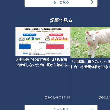
もっと見る
記事で見る
「サンデードラゴンズ」より中田翔選手(C)CBCテレビ
２年連続最下位からの監督３年目を前に、立浪監督自らがオフ
にさらなる選手補強に動いた。４番を期待した中田翔を筆頭
大学受験で100万円超も!? 教育費
「北海道に来たみたい」
で後悔しないために夏から始めるお
に、この他にも代打の切り札としての中島裕之、他球団を戦力
れ合いや乗馬体験ができ
金の準備術とは
ススメ！不動産屋さんが
外になった上林誠知、山本泰寛、そして板山祐太郎ら、ベテラ
とは
ンや中堅選手を集めた。
シーズン中も彼らを積極的にスタメン起用し、一方で生え抜き
2026/08/08 11:55
2026/
の若手選手の出場機会は相対的に減った。せっかく１軍に呼ば
れながらも、打席を与えられることもなく２軍に戻った若手も
もっと見る