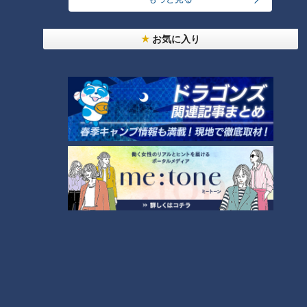
いた。残り試合、この戦い方を切り替えるのか否か。３位まで
の差が大きく開いた今季は、Ａクラスをめざした２０２０年と
お気に入り
は、明らかに状況が違う。
“切り札”立浪監督の思い
立浪監督１年目は「低迷し続けるチームを変える」として、積
極的な若手起用が目立った。まだまだ粗削りだったが、多くの
楽しみな“芽”がチームに芽吹いた。
「過去の監督には、基本２年や３年という契約の中で勝たない
といけないプレッシャーがあり、思い切って若い選手を使って
いくことができていなかった。そんな姿を見ていて、自分がそ
れをやらないといけないと思っていた」
こう語っていた立浪監督だったが、３年目シーズン最終盤の