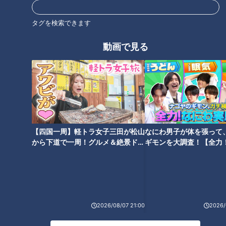
どん機会を与えるか。
タグを検索できます
２０２０年（令和２年）の与田剛・前監督は前者だった。新型
動画で見る
コロナウイルスの感染拡大で、クライマックスシリーズ（Ｃ
Ｓ）が中止になったのにもかかわらず、Ａクラス入りをめざし
た。翌年に向けて若い選手を積極的に起用して経験を積ませた
チームもある中、既存戦力中心で残り試合に臨んだ。結果は３
位、歴史上の記録的にそれも価値のあることだったが、若手へ
の切り替えは足踏みした。今季の立浪監督はどう戦うのだろう
か？
【四国一周】軽トラ女子三田が松山
なにわ男子が体を張って
から下道で一周！グルメ＆絶景ドラ
ギモンを大調査！【全力
イブ⑳
験部～ナゴヤのギモン、
～】
監督自らチーム強化へ
2026/08/07 21:00
2026/