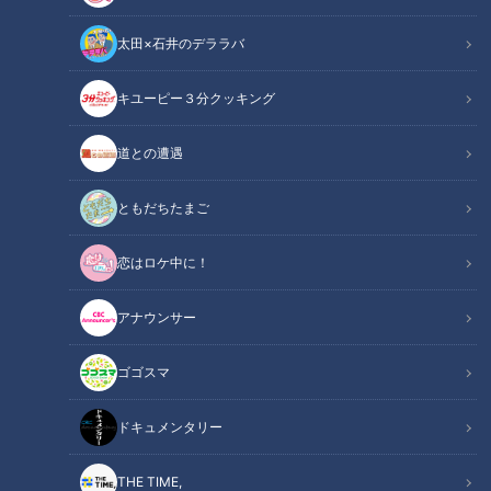
太田×石井のデララバ
「サンデードラゴンズ」より立浪和義監督(C)CBCテレビ
キユーピー３分クッキング
中日ドラゴンズ
ドラ検1級コラム
道との遭遇
日本列島に上陸した台風１０号の影響で、夏休み最後のバンテ
ともだちたまご
リンドーム３連戦が中止になった。中日ドラゴンズにとって
恋はロケ中に！
は、ペナントレースも残り２３試合。球団史上初の２年連続最
下位という屈辱から、３年目での逆襲を狙った立浪和義監督だ
アナウンサー
が、自力でのＡクラスは途絶え、４位の座すら厳しくなってい
る。これからの戦いは、竜の明日にとっても極めて重要だ。
ゴゴスマ
（敬称略）
ドキュメンタリー
【動画】川越誠司がダイビングキャッチ！超絶
関連リンク
ファインプレイがこちら！【1分7秒～】
THE TIME,