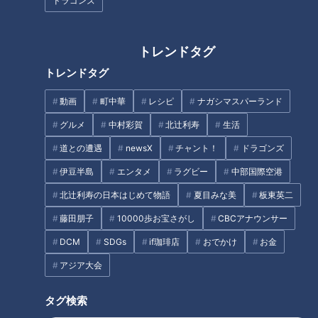
ドラゴンズ
年は違うと言っただろう」と明るく語っていた。しかし、それ
は短い春だった。
トレンドタグ
投手陣こそ踏ん張っていたものの、打線は“あと１本が出な
トレンドタグ
い”相変わらずの拙攻から抜け出せずに、次第に負けを重ねる
動画
町中華
レシピ
ナガシマスパーランド
ようになった。連勝しても、その同じ数だけ、いやそれ以上の
連敗があった。ここまで１２０試合を戦って、５０勝６２敗８
グルメ
中村彩賀
北辻利寿
生活
分の借金１２でリーグ５位。立浪監督３年目もチーム成績は低
道との遭遇
newsX
チャント！
ドラゴンズ
迷している。（成績は９月２日現在）
伊豆半島
エンタメ
ラグビー
中部国際空港
北辻利寿の日本はじめて物語
夏目みな美
板東英二
目先の勝利？将来への布石？
藤田朋子
10000歩お宝さがし
CBCアナウンサー
DCM
SDGs
if珈琲店
おでかけ
お金
苦戦の分析はシーズン終了後にするとして、これからの残り２
アジア大会
３試合をどう戦っていくか。ここにこそ現在と将来の両方をに
らむ、リーダーの志と手腕が表れる。あくまでも目先の１勝を
タグ検索
求めるのか、来季以降に目を向けて若い戦力を試しながらどん