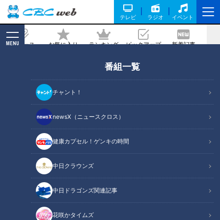
テレビ
ラジオ
イベント
MENU
ニュース
お気に入り
ランキング
ピックアップ
新着記事
CBC MAGAZINE
番組一覧
開幕2軍から奮起！今や竜の主軸となっ
た福永裕基内野手の原点は“悔しさがす
チャント！
べて”
newsX（ニュースクロス）
記事に戻る
健康カプセル！ゲンキの時間
中日クラウンズ
中日ドラゴンズ関連記事
花咲かタイムズ