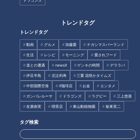
ゴンズファンが思い描く開幕ス
笠原慎之介はエース大野超え
ドラゴンズ
タメンの夢
を、高橋周平は打点至上主義宣
言
トレンドタグ
トレンドタグ
中日・森駿太選手18歳、期待の
動画
グルメ
加藤愛
ナガシマスパーランド
新星がついに1軍デビュー！
バットに対する“貪欲さ”！石川
生活
レシピ
モーニング
愛されフード
昂弥、あきらめない開幕一軍ス
道との遭遇
newsX
ゲンキの時間
デララバ
タメン！
伊豆半島
北辻利寿
三重 花咲かタイムズ
タグ
中部国際空港
if珈琲店
お金
エンタメ
ガンバレルーヤ
ドラゴンズ
ラグビー
三上悠亜
スポーツ
中日ドラゴンズ
サンデードラゴンズ
友廣南実
喫茶店
東山動植物園
板東英二
ドラゴンズを愛して半世紀！竹内茂喜の『野球のドテ煮』
福永裕基
タグ検索