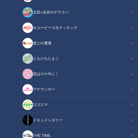
太田×石井のデララバ
キユーピー３分クッキング
「サンデードラゴンズ」より福永裕基選手(C)CBCテレビ
道との遭遇
この記事の画像
（全5枚）
ともだちたまご
恋はロケ中に！
アナウンサー
ゴゴスマ
ドキュメンタリー
THE TIME,