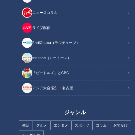
記事に戻る
ニュースコラム
この記事を見たあなたへのおすすめ
ライブ配信
RadiChubu（ラジチューブ）
me:tone（ミートーン）
圧巻の投球を続けるドラゴンズ
根尾昂は中継ぎと代打の“二刀
「ビートルズ」とCBC
次世代のエース候補・高橋宏
流”でこそ輝く！立浪ドラゴンズ
斗！ 一軍の舞台で掴んだ手応え
に直球提言
アジア大会 愛知・名古屋
を明かす！
ジャンル
生活
グルメ
エンタメ
スポーツ
コラム
おでかけ
「勝てる捕手」郡司裕也にドラ
立浪竜投打の柱に10の質問！小