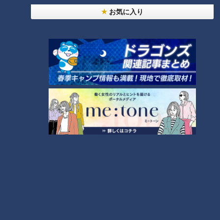
お気に入り
ランキング
RANKING
24時間
週間
月間
NEW
「心筋梗塞」生死の分かれ道は？…“夏の厳しい暑
1
さ”もきっかけに！発症前のキケンなサインと対処
法
NEW
モーニング娘。‘26井上春華がハロメンで仲良くし
たいと思っている人は？
大学のサークルで増える？複数のスポーツを融合さ
せた「ピックルボール」
「すごい痩せましたね！」…世界一楽なスクワッ