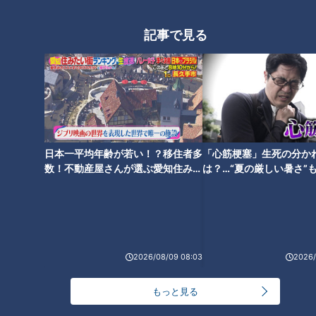
記事で見る
ドラゴンズが誇る絶対的守護神
ライデル・マルティネスがメジ
ャー志向について本音を語る
日本一平均年齢が若い！？移住者多
「心筋梗塞」生死の分か
数！不動産屋さんが選ぶ愛知住みた
は？…“夏の厳しい暑さ”
い街ランキング1位は？
に！発症前のキケンなサ
法
2026/08/09 08:03
2026/
もっと見る