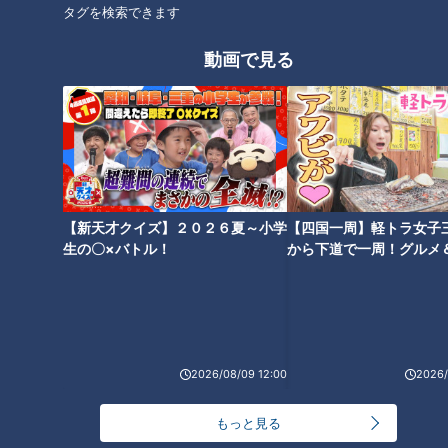
タグを検索できます
オススメ関連コンテンツ
動画で見る
「イメージを表現できているの
高橋宏斗が開けた“再加速”への
がすごい」 竜のレジェンド名
扉！立浪竜が首位カープに３連
手・荒木雅博氏も絶賛！攻守に
【新天才クイズ】２０２６夏～小学
勝、残る課題は？
【四国一周】軽トラ女子
生の〇×バトル！
から下道で一周！グルメ
存在感を放つ“竜の忍者”田中幹
イブ⑳
也を直撃
2026/08/09 12:00
2026/
二軍スタートも一軍昇格後は4
根尾昂は中継ぎと代打の“二刀
勝0敗、防御率0.49！高橋宏斗
流”でこそ輝く！立浪ドラゴンズ
もっと見る
が語る当時の心境「人生の中で
に直球提言
もかなり苦しい日々…」