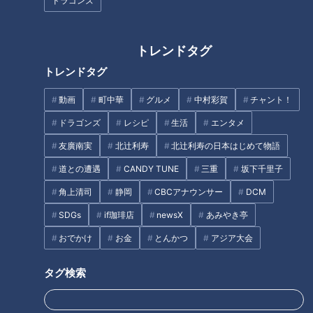
ドラゴンズ
トレンドタグ
ドラゴンズの黄金期をともに支
泥酔事件に思わず赤面！あまり
トレンドタグ
えた浅尾拓也投手コーチと侍ジ
の天然話続出に、吉見、若狭ア
ャパン投手コーチ・吉見一起氏
ナ大爆笑！同級生・浅尾拓也投
動画
町中華
グルメ
中村彩賀
チャント！
によるレジェンド対談！同い年
手コーチ～その1
ならではの親密トーク、そして
ドラゴンズ
レシピ
生活
エンタメ
根尾昂投手について語る
友廣南実
北辻利寿
北辻利寿の日本はじめて物語
道との遭遇
CANDY TUNE
三重
坂下千里子
角上清司
静岡
CBCアナウンサー
DCM
谷繁今だから話す！ミスタード
冷たいを超えて痛い！？真冬の
ラゴンズ立浪、現役時代キャン
長良川にふんどし姿で入水する
SDGs
if珈琲店
newsX
あみやき亭
プ笑い話！威風堂々と滞在時間
岐阜市の奇祭「池ノ上禊祭」で
おでかけ
お金
とんかつ
アジア大会
5分で球場を去る！
見た親子の絆！
タグ
タグ検索
伊藤準規
吉見一起
吉見一起のヨシトーーク
浅尾拓也