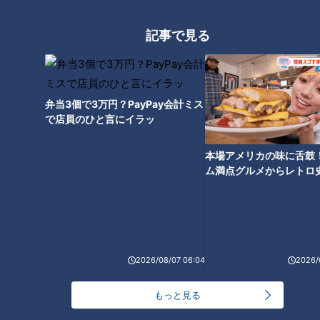
ポロリ！吉見、浅尾ご指名！涙
へ！脈々と受け継がれるドラゴ
のリクエスト
ンズブルーの血！
記事で見る
弁当3個で3万円？PayPay会計ミス
【サンドラ】浅尾キュン、眼光
で店員のひと言にイラッ
ビーム、高身長イケメンetc…
ファンが選ぶ竜の歴代イケメン
本場アメリカの味に舌鼓
を一挙大公開
ム満点グルメからレトロ
で！愛知・東海市の感動
選
2026/08/07 06:04
2026/
もっと見る