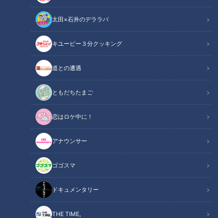
太田×石井のデララバ
キユーピー３分クッキング
CBCテレビ野球中継「燃えよドラゴンズ」(C)燃えドラch
道との遭遇
この記事の画像
（全9枚）
ともだちたまご
恋はロケ中に！
アナウンサー
ゴゴスマ
ドキュメンタリー
THE TIME,