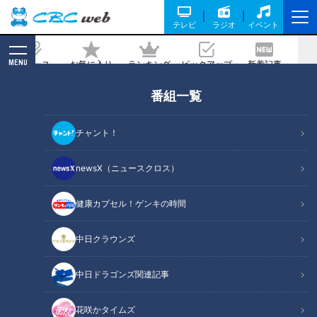
テレビ
ラジオ
イベント
MENU
ニュース
お気に入り
ランキング
ピックアップ
新着記事
CBC MAGAZINE
番組一覧
浅尾拓也コーチ、ドラゴンズ史上最高の
イケメンで昭和の香りがプンプン匂う
チャント！
男！新たな伝説が今、明かされる！
newsX（ニュースクロス）
記事に戻る
健康カプセル！ゲンキの時間
中日クラウンズ
中日ドラゴンズ関連記事
花咲かタイムズ