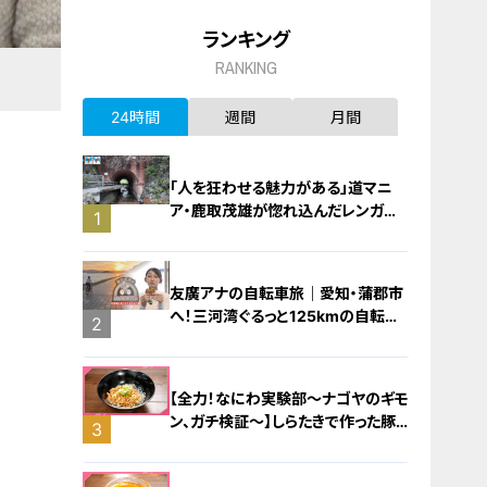
ランキング
RANKING
24時間
週間
月間
「人を狂わせる魅力がある」道マニ
ア・鹿取茂雄が惚れ込んだレンガの
1
橋梁とは？未公開の道3選
友廣アナの自転車旅｜愛知・蒲郡市
へ！三河湾ぐるっと125kmの自転車
2
旅！【チャント！特集】
【全力！なにわ実験部～ナゴヤのギモ
ン、ガチ検証～】しらたきで作った豚
3
バラミンチの油そば