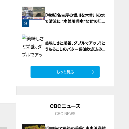
【特集】名古屋の堀川を木曽川の水
で清流に “木曽川導水”なぜ16年ぶ
9
り？【newsX】
美味しさと栄養、ダブルでアップ！と
うもろこしのバター醤油炊き込みご
飯
もっと見る
10
CBCニュース
CBC NEWS
災害時の“最後の手段” 車中泊避難