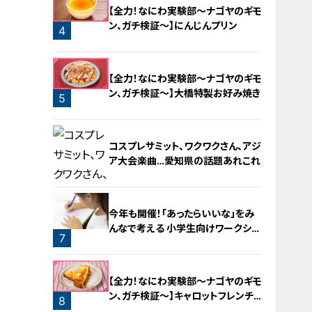
【全力！なにわ実験部～ナゴヤのギモ
ン、ガチ検証～】にんじんプリン
4
【全力！なにわ実験部～ナゴヤのギモ
ン、ガチ検証～】大橋特製お好み焼き
5
コスプレサミット、ワクワクさん、アジ
ア大会楽曲…愛知県の話題あれこれ
今年も開催！「あったらいいな」をみ
んなで考える 小学生向けワークショ
7
ップを大府市で開催
6
【全力！なにわ実験部～ナゴヤのギモ
ン、ガチ検証～】キャロットフレンチ
8
ロースト