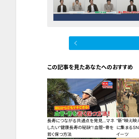
この記事を見たあなたへのおすすめ
長寿につながる共通点を発見…マネ
“新"映え映
したい“健康長寿の秘訣”！血管・骨を
に集まるS
若く保つ方法
イーツ