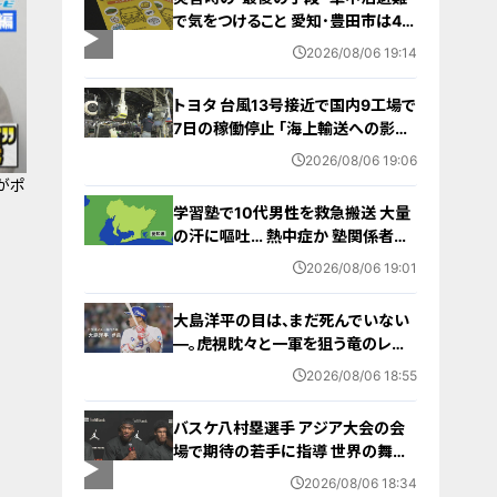
で気をつけること 愛知･豊田市は4年
前からマニュアル作成 最悪の場合
2026/08/06 19:14
死に至る｢エコノミークラス症候群｣
にならないために
トヨタ 台風13号接近で国内9工場で
7日の稼働停止 ｢海上輸送への影響
を踏まえ判断｣ 夏季連休明けの17日
2026/08/06 19:06
から再開予定
がポ
学習塾で10代男性を救急搬送 大量
の汗に嘔吐… 熱中症か 塾関係者が
消防に通報 名古屋
2026/08/06 19:01
大島洋平の目は、まだ死んでいない
―。虎視眈々と一軍を狙う竜のレジ
ェンドが明かした現状とドラゴンズ
2026/08/06 18:55
への思い
バスケ八村塁選手 アジア大会の会
場で期待の若手に指導 世界の舞台
で戦うために… 愛知国際アリーナ
2026/08/06 18:34