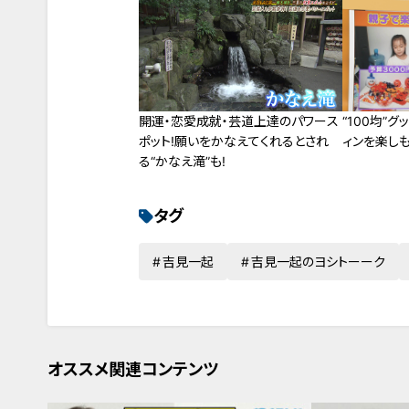
開運・恋愛成就・芸道上達のパワース
“100均”
ポット!願いをかなえてくれるとされ
ィンを楽し
る“かなえ滝”も!
タグ
吉見一起
吉見一起のヨシトーーク
オススメ関連コンテンツ