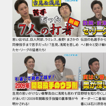
思い出せば、巨人阿部、ラミレス、長野！まさかの
伝説の名選手から
同僚投手まで苦手だった！？吉見、浅尾を苦しめ
へ！脈々と受け継
たセ・リーグの猛者たち！
吉見の思いがけない衝撃告白に浅尾も思わず目
野球を知り尽くし
が泳いだ！2009年開幕投手抜擢の裏事情が今
オーダー！二番福
明かされる！
番には石川昂弥を