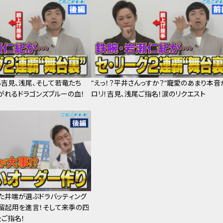
吉見、浅尾、そして若竜たち
“えっ！？平井さんっすか？”寵愛のあまり本音
がれるドラゴンズブルーの血！
ロリ！吉見、浅尾ご指名！涙のリクエスト
た井端が選ぶドラバッティング
留起用を進言！そして来季の四
ご指名！