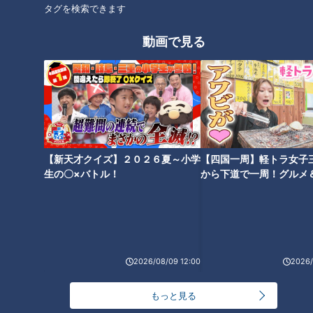
タグを検索できます
動画で見る
「絶対的存在のエースを作
竜党に吉報！！ CBCテレビ
る！」－。ドラゴンズ・阿波野
が“凶運”若狭アナに代えて、“千
コーチが明かした投手王国再建
年に一人の美少女”にも勝る柳沢
構想
アナ投入を決断。幸運の女神が
「大阪桐蔭・根尾選手の交渉権
はドラゴンズが獲得」のイッポ
【新天才クイズ】２０２６夏～小学
【四国一周】軽トラ女子
ウを届ける！？
生の〇×バトル！
から下道で一周！グルメ
イブ⑳
「荒木に勝るセカンドはいなか
竜の黄金期は守護神・岩瀬がい
った」―。落合元監督が語っ
たからこそ―。落合博満元監督
た“荒木雅博の真実”。 そし
が1000試合登板を控えた鉄腕の
て、竜党の懸念するビシエド、
偉大さを証言
2026/08/09 12:00
2026/
アルモンテの去就について谷繁
元監督から衝撃予告が
もっと見る