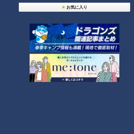
24時間
週間
月間
お気に入り
NEW
「心筋梗塞」生死の分かれ道は？…“夏の厳しい暑
1
さ”もきっかけに！発症前のキケンなサインと対処
法
「すごい痩せましたね！」…世界一楽なスクワッ
ト！？ダイエットのスペシャリストに学ぶ「無理な
2
くやせる方法」
「夏の脳梗塞」熱中症に似ている！？…生死の分か
れ道！経験者から学ぶ“発症時の身体の異変”
3
大学のサークルで増える？複数のスポーツを融合さ
せた「ピックルボール」
ＣＢＣ小川実桜アナ、呪術廻戦展で痛感した「自分