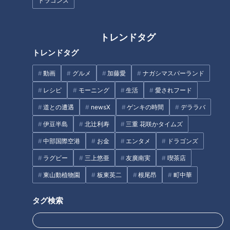
ドラゴンズ
トレンドタグ
次にブレイクする竜戦士は誰
中日・金丸「打たれてよし」井
トレンドタグ
だ！苦戦が続く一軍へ戦力を送
上監督が開幕ローテ期待も2失
り続けるドラ片岡二軍監督が本
点で見えた課題と収穫
動画
グルメ
加藤愛
ナガシマスパーランド
音を語る
レシピ
モーニング
生活
愛されフード
タグ
道との遭遇
newsX
ゲンキの時間
デララバ
スポーツ
中日ドラゴンズ
伊豆半島
北辻利寿
三重 花咲かタイムズ
あるドラライターの参考書的サンドラ活用法
与田剛
中部国際空港
お金
エンタメ
ドラゴンズ
根尾昂
ラグビー
三上悠亜
友廣南実
喫茶店
東山動植物園
板東英二
根尾昂
町中華
タグ検索
オススメ関連コンテンツ