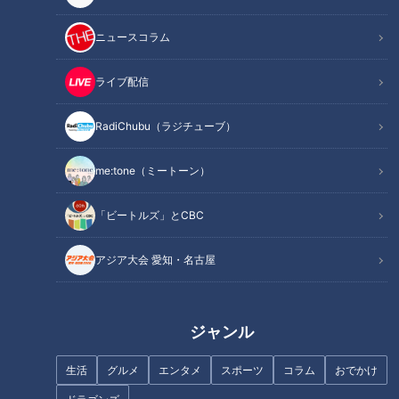
ニュースコラム
ライブ配信
RadiChubu（ラジチューブ）
中日井上監督「90点」の沖縄キ
ドラゴンズ石川昂弥の復調の裏
ャンプ終了 若手野手が猛アピ
に在った立浪和義監督の英断
me:tone（ミートーン）
ール、MVPに辻本・樋口ら
指揮官の期待を胸に真の４番へ
「ビートルズ」とCBC
アジア大会 愛知・名古屋
「根尾選手の開幕スタメンはな
中日・高橋周平、レギュラー獲
い」と赤星憲広さんは断言し
得へ7年目でたどりついた答え
ジャンル
た。今こそ！待ち焦がれた堂上
はシンプルなものだった！
直倫の覚醒を強く願う
生活
グルメ
エンタメ
スポーツ
コラム
おでかけ