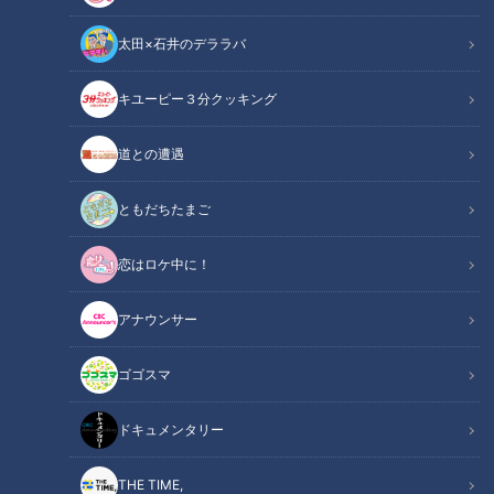
太田×石井のデララバ
キユーピー３分クッキング
ドラゴンズ・与田監督はトレード画策中！？ 戦力補強、さらには根尾
道との遭遇
選手の起用法について意味深予告を
ともだちたまご
この記事の画像
（全1枚）
恋はロケ中に！
アナウンサー
ゴゴスマ
記事に戻る
ドキュメンタリー
この記事を見たあなたへのおすすめ
THE TIME,