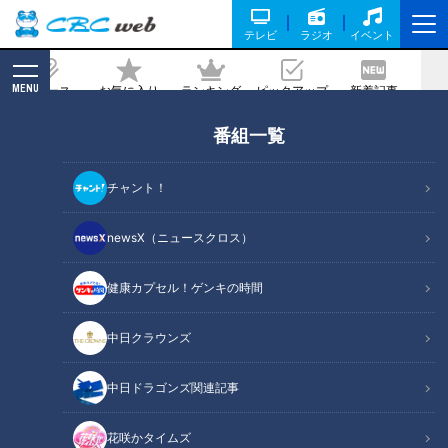
テレビ
ラジオ
イベント
MENU
ニュース
お気に入り
ランキング
ピックアップ
新着記事
CBC MAGAZINE
番組一覧
ドラゴンズ・与田監督はトレード画策
中！？ 戦力補強、さらには根尾選手の
チャント！
起用法について意味深予告を
newsX（ニュースクロス）
記事に戻る
健康カプセル！ゲンキの時間
中日クラウンズ
中日ドラゴンズ関連記事
花咲かタイムズ