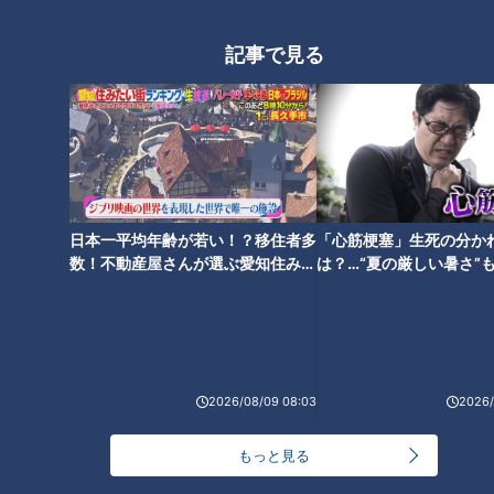
「ベース盤で勝負を」の今中論
記事で見る
と「ストレートで勝負を」の赤
星論。ドラゴンズのリリーフ陣
再生案に竜党のアナタはどちら
を推しますか？
日本一平均年齢が若い！？移住者多
「心筋梗塞」生死の分か
数！不動産屋さんが選ぶ愛知住みた
は？…“夏の厳しい暑さ”
い街ランキング1位は？
に！発症前のキケンなサ
法
2026/08/09 08:03
2026/
ランキング
もっと見る
RANKING