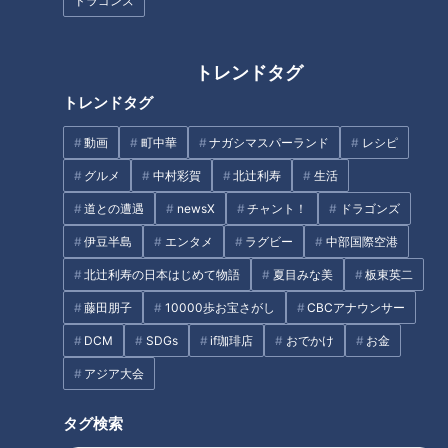
ドラゴンズ
育休から復帰のパーソナリテ
トレンドタグ
ィ・清水藍、やりたい放題。
【四国一周】軽トラ女子三田が
トレンドタグ
松山から下道で一周！グルメ＆
絶景ドライブ⑱
動画
町中華
ナガシマスパーランド
レシピ
グルメ
中村彩賀
北辻利寿
生活
タグ
道との遭遇
newsX
チャント！
ドラゴンズ
動画
ドキュメンタリー
WEB限定
伊豆半島
エンタメ
ラグビー
中部国際空港
北辻利寿の日本はじめて物語
夏目みな美
板東英二
藤田朋子
10000歩お宝さがし
CBCアナウンサー
オススメ関連コンテンツ
DCM
SDGs
if珈琲店
おでかけ
お金
アジア大会
タグ検索