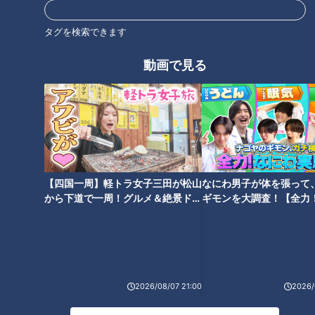
殺人事件‥孤独死‥自殺‥あなた
最期の見送りも“家族”として…
タグを検索できます
の家は大丈夫？ “事故物件”専門
ペット葬儀会社に密着 自宅でお
の「不動産」会社への密着取材
別れ「火葬車」も
動画で見る
で見えてきた“事故物件”の真相
とは！？
【奇跡の物語】コロナ禍で最愛
「命の選別」なのか？出生前診
の夫が急死‥“創業50年の人気レ
断で「異常あり」‥重い選択を
【四国一周】軽トラ女子三田が松山
なにわ男子が体を張って
ストラン”を閉店の危機から救っ
迫られた女性たちとその家族の
から下道で一周！グルメ＆絶景ドラ
ギモンを大調査！【全力
たのは夫が長年書き溜めた日記
物語
イブ⑳
験部～ナゴヤのギモン、
だった！
～】
2026/08/07 21:00
2026/
知らない誰かの話を聞くため
に・・4年間、毎夜、路上に座