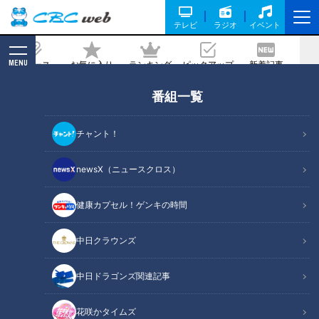
テレビ
ラジオ
イベント
MENU
ニュース
お気に入り
ランキング
ピックアップ
新着記事
CBC MAGAZINE
番組一覧
「遺体の体液で腐食が…」孤独死の部屋
を片付ける“特殊清掃”…超高齢社会の現
チャント！
実
newsX（ニュースクロス）
記事に戻る
健康カプセル！ゲンキの時間
中日クラウンズ
中日ドラゴンズ関連記事
花咲かタイムズ