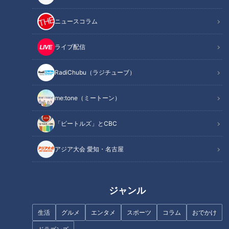
ニュースコラム
ライブ配信
RadiChubu（ラジチューブ）
【カメラテスト総集編】CBCに
定住者ゼロ＆冬は立ち入り禁
眠る㊙︎映像を一気見！アナウン
止！？岐阜のディープすぎる限
me:tone（ミートーン）
サーの採用試験の映像をみんな
界集落“根尾越波”を見守り続け
で観よう！【CBCアナウンサ
る人々とその理由とは…
ー】
「ビートルズ」とCBC
アジア大会 愛知・名古屋
フランス人は菓子店「シャトレ
ーゼ」の店名に顔を赤らめる？
【道マニア視点】愛知・進むと
突如山に突き当たる道【道との
ジャンル
遭遇】
生活
グルメ
エンタメ
スポーツ
コラム
おでかけ