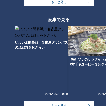
もっと見る
る「聞き屋」とは！？
記事で見る
いよいよ開幕戦！名古屋グランパス
の現戦力をおさらい
「梅とツナのサラダそう
り方【キユーピー３分ク
ランキング
RANKING
24時間
週間
月間
2026/08/08 19:00
2026/
もっと見る