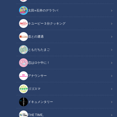
太田×石井のデララバ
キユーピー３分クッキング
「遺体の体液で腐食が…」孤独死の部屋を片付ける“特殊清掃”…超高齢社
道との遭遇
会の現実
ともだちたまご
この記事の画像
（全1枚）
恋はロケ中に！
アナウンサー
ゴゴスマ
記事に戻る
ドキュメンタリー
この記事を見たあなたへのおすすめ
THE TIME,