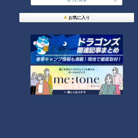
友廣アナの自転車旅｜愛知・蒲郡市へ！三河湾ぐる
っと125kmの自転車旅！【チャント！特集】
1
お気に入り
大学のサークルで増える？複数のスポーツを融合さ
せた「ピックルボール」
「人を狂わせる魅力がある」道マニア・鹿取茂雄が
惚れ込んだレンガの橋梁とは？未公開の道3選
3
弁当3個で3万円？PayPay会計ミスで店員のひと言
にイラッ
2
美味しさと栄養、ダブルでアップ！とうもろこしの
バター醤油炊き込みご飯