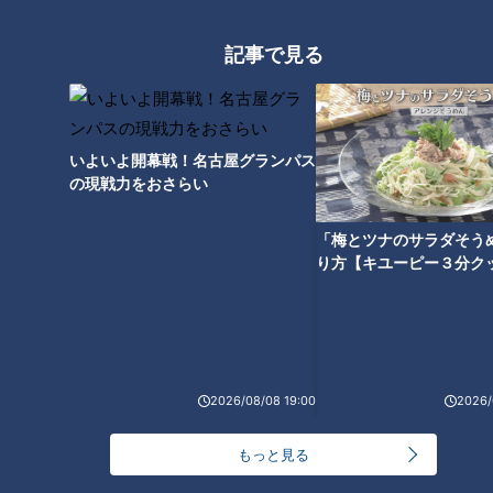
RANKING
24時間
週間
月間
記事で見る
友廣アナの自転車旅｜愛知・蒲郡市へ！三河湾ぐる
っと125kmの自転車旅！【チャント！特集】
1
いよいよ開幕戦！名古屋グランパス
の現戦力をおさらい
大学のサークルで増える？複数のスポーツを融合さ
せた「ピックルボール」
「梅とツナのサラダそう
り方【キユーピー３分ク
盛り放題のモーニングが「400円」！？人気すぎて
客殺到 名古屋＆岐阜の「激安モーニング」とは？
3
2026/08/08 19:00
2026/
300円でパン食べ放題も！？岐阜のおすすめ激安モ
ーニング３店を紹介！
4
もっと見る