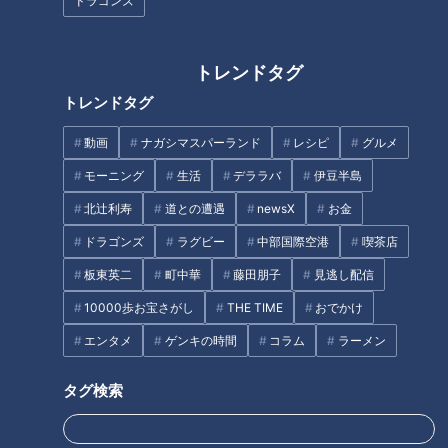
ドラゴンズ
収納ボックス活用法から、ひと
り暮らしの必須アイテムまで
トレンドタグ
トレンドタグ
動画
ナガシマスパーランド
レシピ
グルメ
ブラックドアラがお出迎え！井
「カバンに入れておける」手の
モーニング
生活
デララバ
伊豆半島
上竜の週末ジャイアンツ戦グル
ひらサイズのレインコートが大
ープ観戦記
人気！「ダイソー」で買える夏
北辻利寿
道との遭遇
newsX
お金
の便利グッズを紹介
ドラゴンズ
ラグビー
中部国際空港
喫茶店
板東英二
町中華
藤田朋子
見逃し配信
10000歩お宝さがし
THE TIME
おでかけ
「名前は出さないで」中日現役
エンタメ
ゲンキの時間
コラム
ラーメン
選手にアドバイスを送るOB
『競争する感覚がない』から
『全てを野球に懸ける』の変
タグ検索
化、石川昂弥7年目の決心
タグ