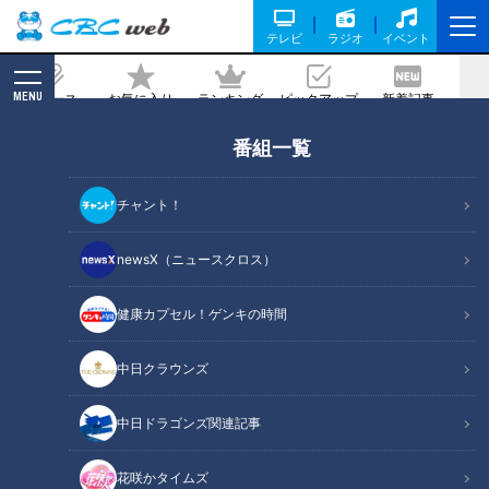
テレビ
ラジオ
イベント
MENU
ニュース
お気に入り
ランキング
ピックアップ
新着記事
CBC MAGAZINE
番組一覧
殺人事件‥孤独死‥自殺‥あなたの家は大
丈夫？ “事故物件”専門の「不動産」会社
チャント！
への密着取材で見えてきた“事故物件”の
真相とは！？ CBCドキュメンタリー
newsX（ニュースクロス）
2021/12/27 18:00
2021年12月14日放送
健康カプセル！ゲンキの時間
中日クラウンズ
中日ドラゴンズ関連記事
花咲かタイムズ