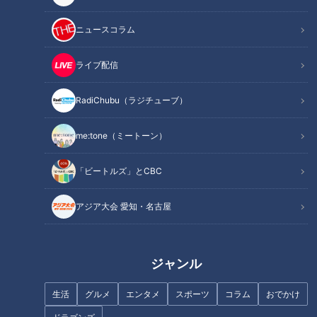
亡くなった場所が“自宅”であるが故に、思い出深い“自
宅”は、“事故物件”と呼ばれるように。
ニュースコラム
事故物件を専門に手掛ける「成仏不動産」などで取材。
いま注目を集める“事故物件”の実態に迫ります。
ライブ配信
CBCテレビ 2021年12月14日（火）「チャント！」OA
RadiChubu（ラジチューブ）
me:tone（ミートーン）
この記事の画像を見る
「ビートルズ」とCBC
この記事を見たあなたへのおすすめ
アジア大会 愛知・名古屋
ジャンル
フランス人は菓子店「シャトレ
ーゼ」の店名に顔を赤らめる？
新生活に役立つ「ダイソー」の
生活
グルメ
エンタメ
スポーツ
コラム
おでかけ
便利グッズ！SNSでバズり中の