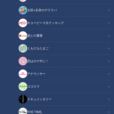
太田×石井のデララバ
キユーピー３分クッキング
ドキュメンタリー
道との遭遇
長編ドキュメンタリー
ともだちたまご
シミが残ったカーペット…スイッチには汚れが。
恋はロケ中に！
名古屋市中川区にあるマンションの一室。実はこの部屋…
いわゆる“事故物件”です。
アナウンサー
ことし８月、この部屋に住む５０代の男性が
ベランダで首をつって自殺。
ゴゴスマ
今後、全面リフォームをして、売りに出される予定だといいま
す。
ドキュメンタリー
コロナ禍で増える自殺や孤独死。
THE TIME,