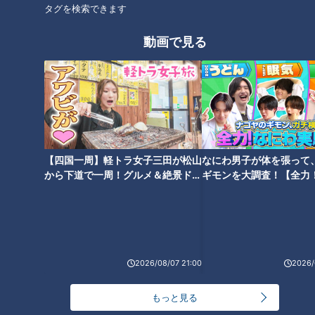
タグを検索できます
動画
ドキュメンタリー
動画で見る
【四国一周】軽トラ女子三田が松山
なにわ男子が体を張って
から下道で一周！グルメ＆絶景ドラ
ギモンを大調査！【全力
イブ⑳
験部～ナゴヤのギモン、
～】
2026/08/07 21:00
2026/
もっと見る
ランキング