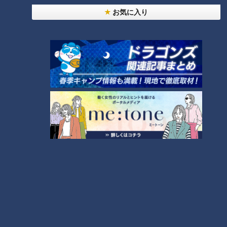
2
弁当3個で3万円？PayPay会計ミスで店員のひと言
お気に入り
にイラッ
「人を狂わせる魅力がある」道マニア・鹿取茂雄が
惚れ込んだレンガの橋梁とは？未公開の道3選
6
美味しさと栄養、ダブルでアップ！とうもろこしの
バター醤油炊き込みご飯
5
今年も開催！「あったらいいな」をみんなで考える
小学生向けワークショップを大府市で開催
8
しなびた「ナス」が復活する裏ワザとは？農家に聞
いた「ナス嫌いも食べられる」アイデアレシピを大
9
公開
7