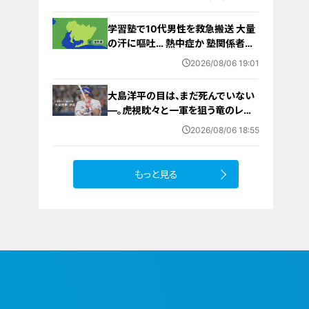
から再開予定
学習塾で10代男性を救急搬送 大量
の汗に嘔吐… 熱中症か 塾関係者が
消防に通報 名古屋
2026/08/06 19:01
大島洋平の目は、まだ死んでいない
―。虎視眈々と一軍を狙う竜のレジ
ェンドが明かした現状とドラゴンズ
2026/08/06 18:55
への思い
もっと見る