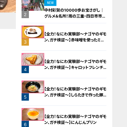
NEW
中村彩賀の10000歩お宝さがし｜
2
グルメ＆名所！雨の三重・四日市市で
お宝探し【チャント！特集】
【全力！なにわ実験部～ナゴヤのギモ
ン、ガチ検証～】赤味噌を使ったミル
3
フィーユ味噌トンカツ
【全力！なにわ実験部～ナゴヤのギモ
ン、ガチ検証～】キャロットフレンチ
4
ロースト
【全力！なにわ実験部～ナゴヤのギモ
ン、ガチ検証～】しらたきで作った豚
5
バラミンチの油そば
【全力！なにわ実験部～ナゴヤのギモ
ン、ガチ検証～】にんじんプリン
6