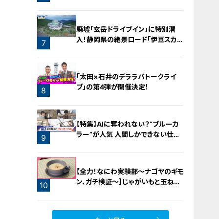
廃墟「玄岳ドライブイン」に特別潜
入！静岡県の絶景ロード「伊豆スカイ
7
ライン」の歴史と魅力に迫る
「太田×石井のデララバトークライ
ブ」の第4弾が開催決定！
8
【特集】AIに奪われない？“ブルーカ
ラー”が人気 人間しかできない仕事
9
に注目【newsX】
【全力！なにわ実験部～ナゴヤのギモ
ン、ガチ検証～】じゃがいもと玉ねぎ
10
のポタージュ