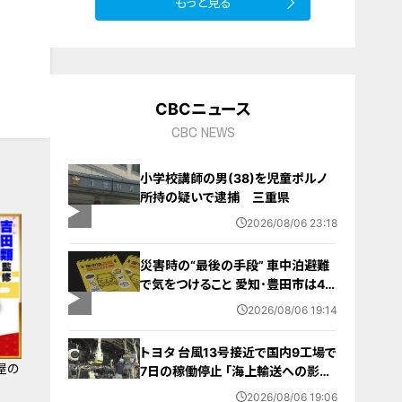
もっと見る
CBCニュース
CBC NEWS
小学校講師の男(38)を児童ポルノ
所持の疑いで逮捕 三重県
2026/08/06 23:18
災害時の“最後の手段” 車中泊避難
で気をつけること 愛知･豊田市は4年
前からマニュアル作成 最悪の場合
2026/08/06 19:14
死に至る｢エコノミークラス症候群｣
にならないために
トヨタ 台風13号接近で国内9工場で
屋の
7日の稼働停止 ｢海上輸送への影響
を踏まえ判断｣ 夏季連休明けの17日
2026/08/06 19:06