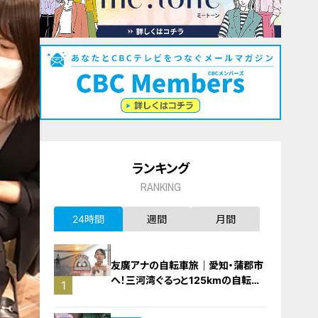
ランキング
RANKING
24時間
週間
月間
友廣アナの自転車旅｜愛知・蒲郡市
へ！三河湾ぐるっと125kmの自転車
1
旅！【チャント！特集】