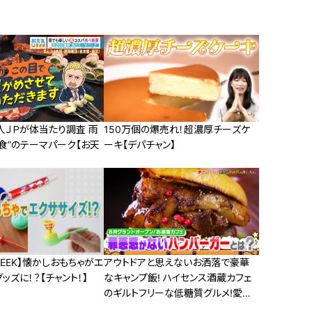
人ＪＰが体当たり調査 雨
150万個の爆売れ！超濃厚チーズケ
食”のテーマパーク【お天
ーキ【デパチャン】
EEK】懐かしおもちゃがエ
アウトドアと思えないお洒落で豪華
ッズに！？【チャント！】
なキャンプ飯! ハイセンス酒蔵カフェ
のギルトフリーな低糖質グルメ!愛知・
岡崎市を巡る旅