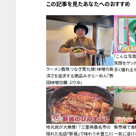
この記事を見たあなたへのおすすめ
「こんな写
笑顔をゲッ
ラーメン数珠つなぎ第九弾！味噌の奥
手く撮れる
深さを追求する絶品みそらーめん「熱
田味噌拉麺 ぶりゆ」
魚市場で海鮮
地元民が大絶賛！？三重県桑名市の
一気に溶ける
隠れた名店『新城』で味わう木曽三川