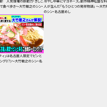
復! 人気復権の原動力「きしこ
冷やし中華にマヨネーズ。創作精神旺盛な
」で食べ歩き～大竹敏之のシン・
人が生んだ「もうひとつの発祥物語」 ～大竹
のシン・名古屋めし
ティ」は名古屋人限定でピンと
グ(!？)～大竹敏之のシン・名