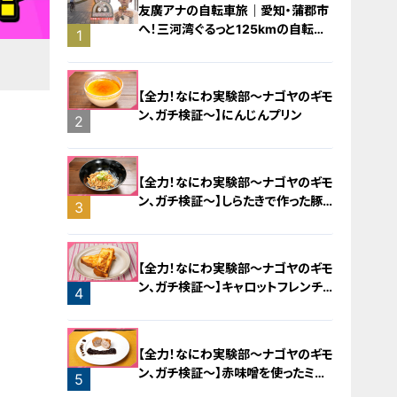
友廣アナの自転車旅｜愛知・蒲郡市
へ！三河湾ぐるっと125kmの自転車
1
旅！【チャント！特集】
【全力！なにわ実験部～ナゴヤのギモ
ン、ガチ検証～】にんじんプリン
2
【全力！なにわ実験部～ナゴヤのギモ
ン、ガチ検証～】しらたきで作った豚
3
バラミンチの油そば
【全力！なにわ実験部～ナゴヤのギモ
ン、ガチ検証～】キャロットフレンチ
4
ロースト
【全力！なにわ実験部～ナゴヤのギモ
ン、ガチ検証～】赤味噌を使ったミル
5
フィーユ味噌トンカツ