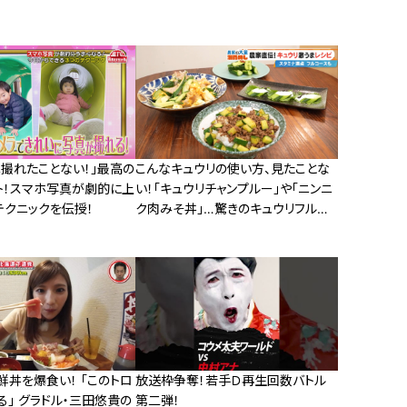
真撮れたことない！」最高の
こんなキュウリの使い方、見たことな
ト！スマホ写真が劇的に上
い！「キュウリチャンプルー」や「ニンニ
テクニックを伝授！
ク肉みそ丼」…驚きのキュウリフルコ
ースをご紹介
丼を爆食い！ 「このトロ
放送枠争奪！若手Ｄ再生回数バトル
」 グラドル・三田悠貴の
第二弾！