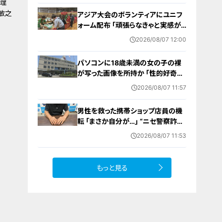
料理
敏之
アジア大会のボランティアにユニフ
ォーム配布 ｢頑張らなきゃと実感が
湧いた｣ 名古屋･中区の愛知県体育
2026/08/07 12:00
館
パソコンに18歳未満の女の子の裸
が写った画像を所持か ｢性的好奇心
を満たす目的｣ 小学校講師の38歳
2026/08/07 11:57
男を逮捕 自宅からはAIで生成したと
みられる性的画像も
男性を救った携帯ショップ店員の機
転 ｢まさか自分が…｣ “ニセ警察詐
欺”を間一髪で防ぐ 被害者が語る事
2026/08/07 11:53
件の一部始終
もっと見る