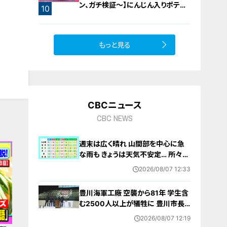
ン、ガチ検証～】にんじん入りポテト
10
サラダ
もっと見る
CBCニュース
CBC NEWS
週末は広く晴れ 山間部を中心に急
な雨も きょうは天気不安定… 所々で
雨予想 愛知･名古屋･岐阜･三重の天
2026/08/07 12:33
気予報（8/7 昼）
豊川海軍工廠 空襲から81年 学生含
む2500人以上が犠牲に 豊川市長
｢恒久平和に向けて全力を尽くす｣ 平
2026/08/07 12:19
和祈念式典で誓う