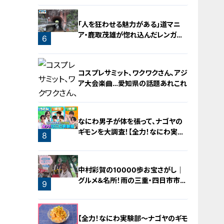
「人を狂わせる魅力がある」道マニ
ア・鹿取茂雄が惚れ込んだレンガの
6
橋梁とは？未公開の道3選
コスプレサミット、ワクワクさん、アジ
ア大会楽曲…愛知県の話題あれこれ
なにわ男子が体を張って、ナゴヤの
ギモンを大調査！【全力！なにわ実験
8
部～ナゴヤのギモン、ガチ検証～】
7
中村彩賀の10000歩お宝さがし｜
グルメ＆名所！雨の三重・四日市市で
9
お宝探し【チャント！特集】
【全力！なにわ実験部～ナゴヤのギモ