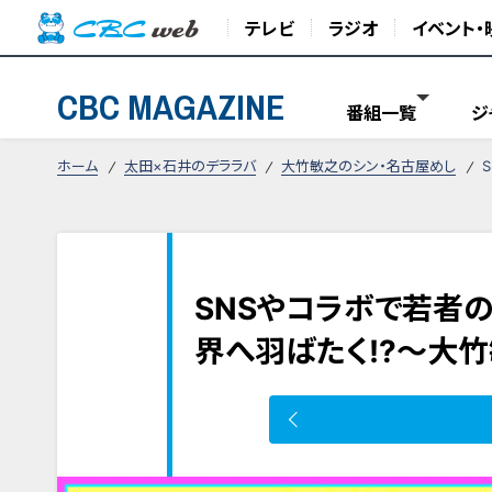
テレビ
ラジオ
イベント・
CBC MAGAZINE
番組一覧
ジ
ホーム
太田×石井のデララバ
大竹敏之のシン・名古屋めし
SNSやコラボで若者
界へ羽ばたく!?～大