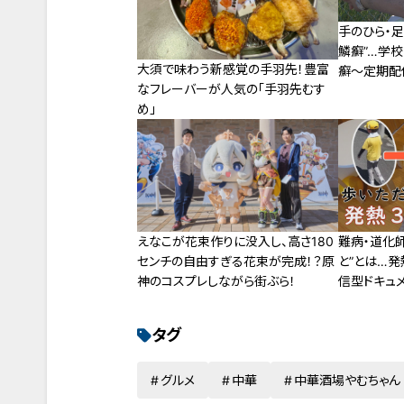
手のひら・
鱗癬”…学
大須で味わう新感覚の手羽先！豊富
癬～定期配
なフレーバーが人気の「手羽先むす
エロと呼ば
め」
えなこが花束作りに没入し、高さ180
難病・道化
センチの自由すぎる花束が完成！？原
と”とは…
神のコスプレしながら街ぶら！
信型ドキュ
れた息子」第
タグ
グルメ
中華
中華酒場やむちゃん