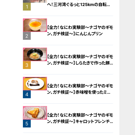
へ！三河湾ぐるっと125kmの自転車
1
旅！【チャント！特集】
【全力！なにわ実験部～ナゴヤのギモ
ン、ガチ検証～】にんじんプリン
2
【全力！なにわ実験部～ナゴヤのギモ
ン、ガチ検証～】しらたきで作った豚
3
バラミンチの油そば
【全力！なにわ実験部～ナゴヤのギモ
ン、ガチ検証～】赤味噌を使ったミル
4
フィーユ味噌トンカツ
【全力！なにわ実験部～ナゴヤのギモ
ン、ガチ検証～】キャロットフレンチ
5
ロースト