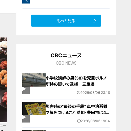
サラダ
9
もっと見る
CBCニュース
CBC NEWS
小学校講師の男(38)を児童ポルノ
所持の疑いで逮捕 三重県
2026/08/06 23:18
災害時の“最後の手段” 車中泊避難
で気をつけること 愛知･豊田市は4年
前からマニュアル作成 最悪の場合
2026/08/06 19:14
死に至る｢エコノミークラス症候群｣
ェー
にならないために