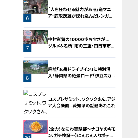
「人を狂わせる魅力がある」道マニ
ア・鹿取茂雄が惚れ込んだレンガの
6
橋梁とは？未公開の道3選
中村彩賀の10000歩お宝さがし｜
グルメ＆名所！雨の三重・四日市市で
7
お宝探し【チャント！特集】
廃墟「玄岳ドライブイン」に特別潜
入！静岡県の絶景ロード「伊豆スカイ
8
ライン」の歴史と魅力に迫る
コスプレサミット、ワクワクさん、アジ
ア大会楽曲…愛知県の話題あれこれ
【全力！なにわ実験部～ナゴヤのギモ
ン、ガチ検証～】にんじん入りポテト
10