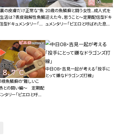
足裏の皮膚だけ正常な“魚
20歳の魚鱗癬と闘う女性‥成人式を
校生活は？表皮融解性魚鱗
迎えた今、思うこと～定期配信型ドキ
信型ドキュメンタリー「ピ
ュメンタリー「ピエロと呼ばれた息子」
れた息子」第７３話
第86話
中日OB・吉見一起が考える「投手に
とって嫌なドラゴンズ打線」
師様魚鱗癬の“難しいこ
発熱との闘い編～ 定期配
メンタリー「ピエロと呼ば
103話