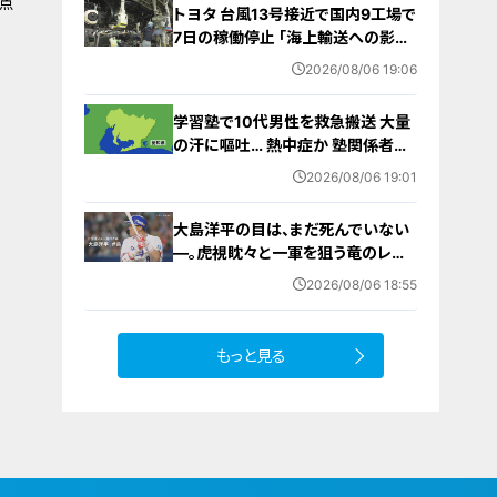
原点
トヨタ 台風13号接近で国内9工場で
7日の稼働停止 ｢海上輸送への影響
を踏まえ判断｣ 夏季連休明けの17日
2026/08/06 19:06
から再開予定
学習塾で10代男性を救急搬送 大量
の汗に嘔吐… 熱中症か 塾関係者が
消防に通報 名古屋
2026/08/06 19:01
大島洋平の目は、まだ死んでいない
―。虎視眈々と一軍を狙う竜のレジ
ェンドが明かした現状とドラゴンズ
2026/08/06 18:55
への思い
もっと見る