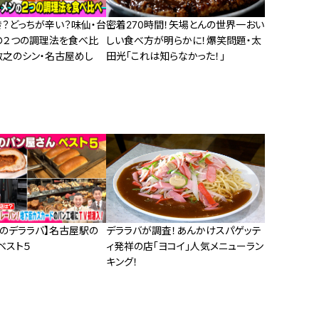
き？どっちが辛い？味仙・台
密着270時間！矢場とんの世界一おい
の２つの調理法を食べ比
しい食べ方が明らかに！爆笑問題・太
敏之のシン・名古屋めし
田光「これは知らなかった！」
井のデララバ】名古屋駅の
デララバが調査！あんかけスパゲッテ
ベスト５
ィ発祥の店「ヨコイ」人気メニューラン
キング！