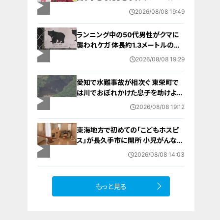
ポーツの楽しさ伝える 名古屋・緑区
2026/08/08 19:49
ランニング中の50代男性がクマに
襲われケガ 体長約1.3メートルのツ
キノワグマに腕や足をかまれる 「つ
2026/08/08 19:29
いに出たかなという感じ」と近隣住
人 東海地方で今年度初の人身被害
愛知で水難事故が相次ぐ 東栄町で
岐阜・高山市
は川でおぼれかけた息子を助けよう
とし父親が心肺停止の状態で搬送
2026/08/08 19:12
田原市ではサーフィン中に公務員の
男性（46）がおぼれ死亡
東海地方で初めての「こどもホスピ
ス」が長久手市に開所 小児がんなど
重い病気の子どもと家族を支える施
2026/08/08 14:03
設 利用料は無料 愛知の「長久手の
おうち」
もっと見る