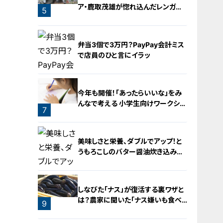
ア・鹿取茂雄が惚れ込んだレンガの
5
橋梁とは？未公開の道3選
弁当3個で3万円？PayPay会計ミス
で店員のひと言にイラッ
今年も開催！「あったらいいな」をみ
んなで考える 小学生向けワークショ
7
ップを大府市で開催
6
美味しさと栄養、ダブルでアップ！と
うもろこしのバター醤油炊き込みご
飯
しなびた「ナス」が復活する裏ワザと
は？農家に聞いた「ナス嫌いも食べ
9
られる」アイデアレシピを大公開