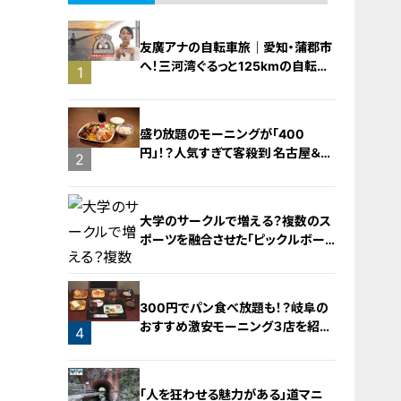
友廣アナの自転車旅｜愛知・蒲郡市
へ！三河湾ぐるっと125kmの自転車
1
旅！【チャント！特集】
盛り放題のモーニングが「400
円」！？人気すぎて客殺到 名古屋＆岐
2
阜の「激安モーニング」とは？
大学のサークルで増える？複数のス
ポーツを融合させた「ピックルボー
ル」
300円でパン食べ放題も！？岐阜の
おすすめ激安モーニング３店を紹
4
介！
3
「人を狂わせる魅力がある」道マニ