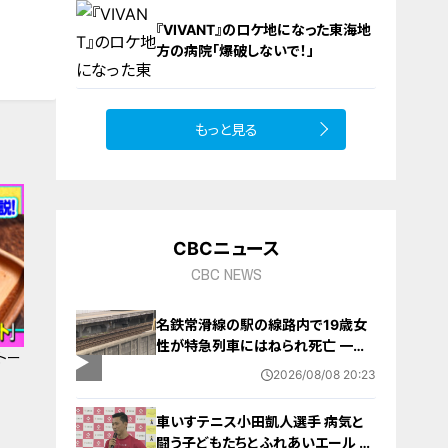
8
『VIVANT』のロケ地になった東海地
方の病院「爆破しないで！」
もっと見る
10
CBCニュース
CBC NEWS
名鉄常滑線の駅の線路内で19歳女
性が特急列車にはねられ死亡 一部
トー
区間で一時運転見合わせに お盆休
2026/08/08 20:23
みで空港へ向かう旅行客に影響 愛
知・知多市
車いすテニス小田凱人選手 病気と
闘う子どもたちとふれあいエール ス