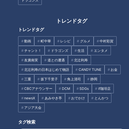
ドラゴンズ
トレンドタグ
トレンドタグ
行列ができる人気ベーカリー店
主が認める「感動したパン」を
動画
町中華
レシピ
グルメ
中村彩賀
ラーメン数珠つなぎ第三弾！
紹介！
麺、スープ、トッピングすべて
チャント！
ドラゴンズ
生活
エンタメ
の調和がとれた上質な味「麺道
友廣南実
道との遭遇
北辻利寿
ひとひら」
北辻利寿の日本はじめて物語
CANDY TUNE
お金
三重
坂下千里子
角上清司
静岡
CBCアナウンサー
DCM
SDGs
if珈琲店
newsX
あみやき亭
おでかけ
とんかつ
魅力満載！バンテリンドームと
アジア大会
ラーメン数珠つなぎ第八弾！豚
スタジアムグルメ3選
と水が織りなす淡麗スープと歯
タグ検索
応え抜群の麺！「拉麺