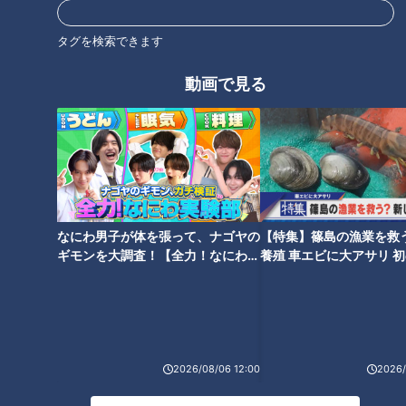
mellow（メロウ）」
タグ
タグを検索できます
グルメ
あんかけスパゲッティ
スパゲッティハウス ヨコイ
動画で見る
オススメ関連コンテンツ
なにわ男子が体を張って、ナゴヤの
【特集】篠島の漁業を救
ギモンを大調査！【全力！なにわ実
養殖 車エビに大アサリ 
験部～ナゴヤのギモン、ガチ検証
【newsX】
『名古屋めしランキング』を発
～】
台湾ラーメン発祥の味仙！他府
表！そこから学ぶ名古屋めし基
県民に送る「名古屋で味仙デビ
礎知識とは？
ューのトリセツ」
2026/08/06 12:00
2026/