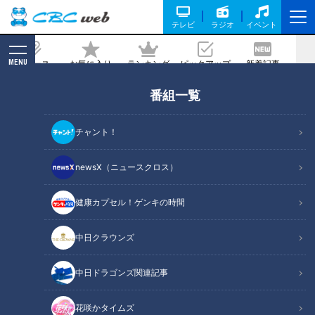
テレビ
ラジオ
イベント
MENU
ニュース
お気に入り
ランキング
ピックアップ
新着記事
CBC MAGAZINE
番組一覧
あんかけスパの名店「ヨコイ」元々はイ
タリアンだった？ 大人気メニュー！ ミ
チャント！
ラカンの誕生秘話とは？
newsX（ニュースクロス）
記事に戻る
健康カプセル！ゲンキの時間
中日クラウンズ
中日ドラゴンズ関連記事
花咲かタイムズ