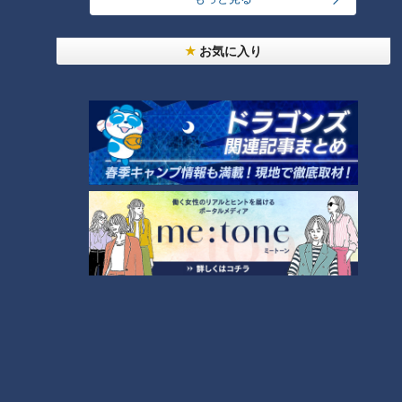
の昭和レトロな居酒屋「どて煮
の今池」
お気に入り
ランキング
RANKING
24時間
週間
月間