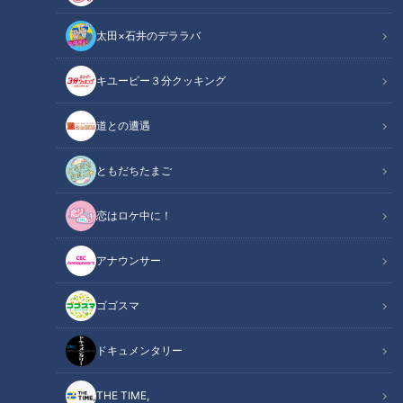
太田×石井のデララバ
キユーピー３分クッキング
道との遭遇
ともだちたまご
CBCテレビ：画像「デララバ」
恋はロケ中に！
この記事の画像
（全8枚）
アナウンサー
ゴゴスマ
ドキュメンタリー
THE TIME,