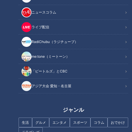
ニュースコラム
ライブ配信
記事に戻る
RadiChubu（ラジチューブ）
この記事を見たあなたへのおすすめ
me:tone（ミートーン）
「ビートルズ」とCBC
アジア大会 愛知・名古屋
フランス人は菓子店「シャトレ
ーゼ」の店名に顔を赤らめる？
ラーメン数珠つなぎ第十一弾！
ジャンル
静寂な借景を眺めながら鴨ダシ
の絶品ラーメンが楽しめる「酒
生活
グルメ
エンタメ
スポーツ
コラム
おでかけ
楽亭 空庵」