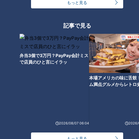
もっと見る
2000人に1人しか注文しない幻
記事で見る
のメニュー！？山本屋本店「味
噌煮込うどん」意外と知らない
驚きのサービス
弁当3個で3万円？PayPay会計ミス
「世界の山ちゃん」の店名に隠
で店員のひと言にイラッ
されたネーミング秘話とは？ 名
物「幻の手羽先」に秘められた
ヒストリーを深掘り
本場アメリカの味に舌鼓
ム満点グルメからレトロ
で！愛知・東海市の感動
選
2026/08/07 06:04
2026/
今池に名古屋めしの新店がオー
プン！どて煮と串カツがメイン
もっと見る