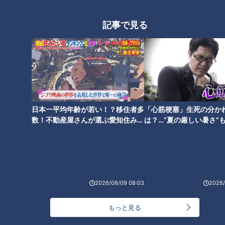
記事で見る
進化系名古屋めし「ピンクきし
めん」老舗麺処・ちとせ屋の挑
戦
「つけてみそかけてみそ」は、
味噌煮込みうどんにいれる隠し
味の”〇〇味噌”から生まれ
日本一平均年齢が若い！？移住者多
「心筋梗塞」生死の分か
数！不動産屋さんが選ぶ愛知住みた
は？…“夏の厳しい暑さ”
た！？ 名古屋の家庭で定番の
い街ランキング1位は？
に！発症前のキケンなサ
調味料になった理由とは？
法
「山本屋本店」味噌煮込うどん
2026/08/09 08:03
2026/
の人気は麺の硬さにあった！？
意外と知らない？驚きのサービ
もっと見る
スも！