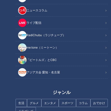
ニュースコラム
ライブ配信
RadiChubu（ラジチューブ）
me:tone（ミートーン）
記事に戻る
「ビートルズ」とCBC
この記事を見たあなたへのおすすめ
アジア大会 愛知・名古屋
ジャンル
70年以上スープを継ぎ足す“黒
町中華激戦区の人気店の店主が
生活
グルメ
エンタメ
スポーツ
コラム
おでかけ
いラーメン”！？ 24時間休まず
教えたくないお店！地元で愛さ