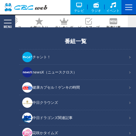
テレビ
ラジオ
イベント
MENU
ニュース
お気に入り
ランキング
ピックアップ
新着記事
CBC MAGAZINE
番組一覧
町中華の人気店が円頓寺に新オープン！
麺屋はなび総大将がプロデュースする
チャント！
「タカ飯店」
newsX（ニュースクロス）
記事に戻る
健康カプセル！ゲンキの時間
中日クラウンズ
中日ドラゴンズ関連記事
花咲かタイムズ