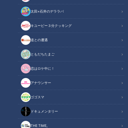
太田×石井のデララバ
キユーピー３分クッキング
道との遭遇
ともだちたまご
CBCテレビ：画像「デララバ」
恋はロケ中に！
この記事の画像
（全10枚）
アナウンサー
ゴゴスマ
ドキュメンタリー
THE TIME,