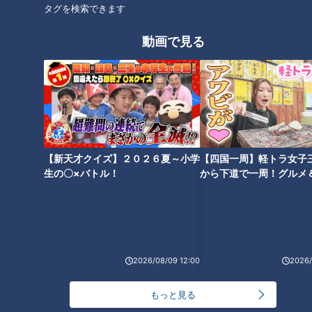
タグを検索できます
グルメ
タカ飯店
町中華
動画で見る
オススメ関連コンテンツ
【新天才クイズ】２０２６夏～小学
【四国一周】軽トラ女子
生の〇×バトル！
から下道で一周！グルメ
イブ⑳
ひつまぶしの発祥？門外不出の
タレの秘密とは？「あつた蓬莱
なぜナポリタンが名古屋めし
軒」知られざる驚きの情報
に！？発祥の地『喫茶ユキ』の
2026/08/09 12:00
2026/
「鉄板スパ」誕生秘話
もっと見る