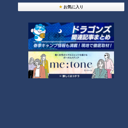
お気に入り
ランキング
RANKING
24時間
週間
月間
NEW
「心筋梗塞」生死の分かれ道は？…“夏の厳しい暑
1
さ”もきっかけに！発症前のキケンなサインと対処
法