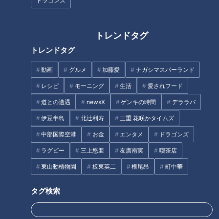
ドラゴンズ
煮込み続ける厨房に潜入！今食
れる鶏肉干し鍋とは？
べるべき東海3県の町中華とは
（前編）
トレンドタグ
トレンドタグ
動画
グルメ
加藤愛
ナガシマスパーランド
「世界で一番うまいチャーハ
太田光「爆笑問題」の由来を語
レシピ
モーニング
生活
愛されフード
ン」チャーハンに焼肉ドーン、
る！【デララバYouTube限定配
さらに玉子トッピング！？モリ
信】
道との遭遇
newsX
ゲンキの時間
デララバ
モリの具材と秘伝のタレにトリ
伊豆半島
北辻利寿
三重 花咲かタイムズ
コになる人続出
中部国際空港
お金
エンタメ
ドラゴンズ
ラグビー
三上悠亜
友廣南実
喫茶店
東山動植物園
板東英二
根尾昂
町中華
星野監督が大好きだった独自メ
「折り紙」の大作がズラリ…凄
ニューも！？ ドラゴンズファン
腕アート集団 刈谷東高校『折り
タグ検索
の聖地「ピカイチ」！ 有名人も
紙部』のクオリティの高さに思
訪れる町中華の魅力とは
わず言葉を失う
タグ