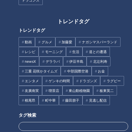
ドラゴンズ
煮込み続ける厨房に潜入！今食
れる鶏肉干し鍋とは？
べるべき東海3県の町中華とは
（前編）
トレンドタグ
トレンドタグ
動画
グルメ
加藤愛
ナガシマスパーランド
「世界で一番うまいチャーハ
太田光「爆笑問題」の由来を語
レシピ
モーニング
生活
道との遭遇
ン」チャーハンに焼肉ドーン、
る！【デララバYouTube限定配
さらに玉子トッピング！？モリ
信】
newsX
デララバ
伊豆半島
北辻利寿
モリの具材と秘伝のタレにトリ
三重 花咲かタイムズ
中部国際空港
お金
コになる人続出
エンタメ
ゲンキの時間
ドラゴンズ
ラグビー
友廣南実
喫茶店
東山動植物園
板東英二
根尾昂
町中華
藤田朋子
見逃し配信
星野監督が大好きだった独自メ
「折り紙」の大作がズラリ…凄
ニューも！？ ドラゴンズファン
腕アート集団 刈谷東高校『折り
タグ検索
の聖地「ピカイチ」！ 有名人も
紙部』のクオリティの高さに思
訪れる町中華の魅力とは
わず言葉を失う
タグ