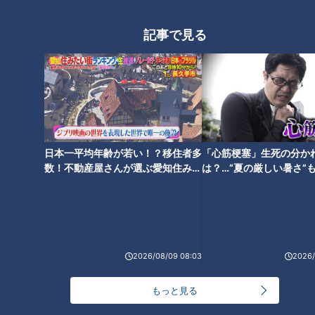
記事で見る
進化系名古屋めし「ピンクきし
めん」老舗麺処・ちとせ屋の挑
戦
「つけてみそかけてみそ」は、
味噌煮込みうどんにいれる隠し
味の”〇〇味噌”から生まれ
日本一平均年齢が若い！？移住者多
「心筋梗塞」生死の分か
数！不動産屋さんが選ぶ愛知住みた
は？…“夏の厳しい暑さ”
た！？ 名古屋の家庭で定番の
い街ランキング1位は？
に！発症前のキケンなサ
調味料になった理由とは？
法
「山本屋本店」味噌煮込うどん
2026/08/09 08:03
2026/
の人気は麺の硬さにあった！？
意外と知らない？驚きのサービ
もっと見る
スも！