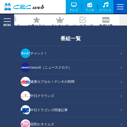
テレビ
ラジオ
イベント
MENU
ニュース
お気に入り
ランキング
ピックアップ
新着記事
CBC MAGAZINE
番組一覧
町中華の人気店が円頓寺に新オープン！
麺屋はなび総大将がプロデュースする
チャント！
「タカ飯店」
newsX（ニュースクロス）
記事に戻る
健康カプセル！ゲンキの時間
中日クラウンズ
中日ドラゴンズ関連記事
花咲かタイムズ