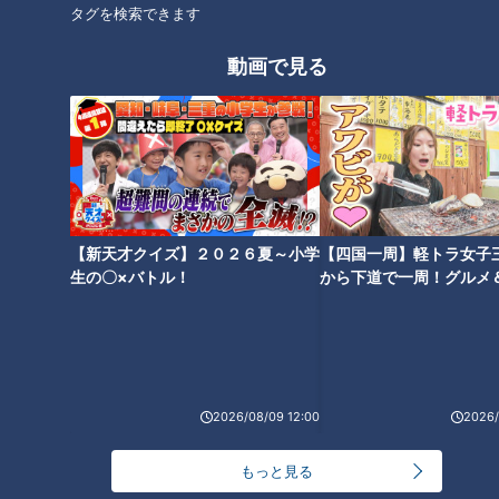
タグを検索できます
グルメ
タカ飯店
町中華
動画で見る
オススメ関連コンテンツ
【新天才クイズ】２０２６夏～小学
【四国一周】軽トラ女子
生の〇×バトル！
から下道で一周！グルメ
イブ⑳
ひつまぶしの発祥？門外不出の
タレの秘密とは？「あつた蓬莱
なぜナポリタンが名古屋めし
軒」知られざる驚きの情報
に！？発祥の地『喫茶ユキ』の
2026/08/09 12:00
2026/
「鉄板スパ」誕生秘話
もっと見る