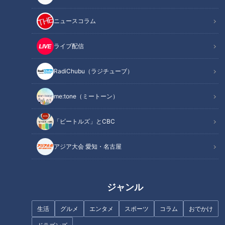
ニュースコラム
ライブ配信
RadiChubu（ラジチューブ）
me:tone（ミートーン）
記事に戻る
「ビートルズ」とCBC
この記事を見たあなたへのおすすめ
アジア大会 愛知・名古屋
ジャンル
70年以上スープを継ぎ足す“黒
町中華激戦区の人気店の店主が
生活
グルメ
エンタメ
スポーツ
コラム
おでかけ
いラーメン”！？ 24時間休まず
教えたくないお店！地元で愛さ