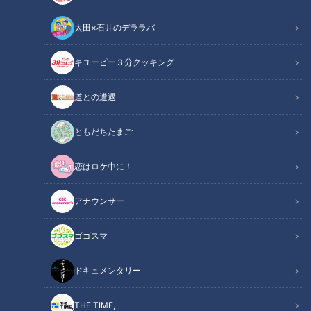
太田×石井のデララバ
キユーピー３分クッキング
道との遭遇
ともだちたまご
CBCテレビ：画像「デララバ」
恋はロケ中に！
この記事の画像
（全10枚）
アナウンサー
ゴゴスマ
ドキュメンタリー
THE TIME,