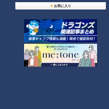
お気に入り
ランキング
RANKING
24時間
週間
月間
NEW
「心筋梗塞」生死の分かれ道は？…“夏の厳しい暑
1
さ”もきっかけに！発症前のキケンなサインと対処
法