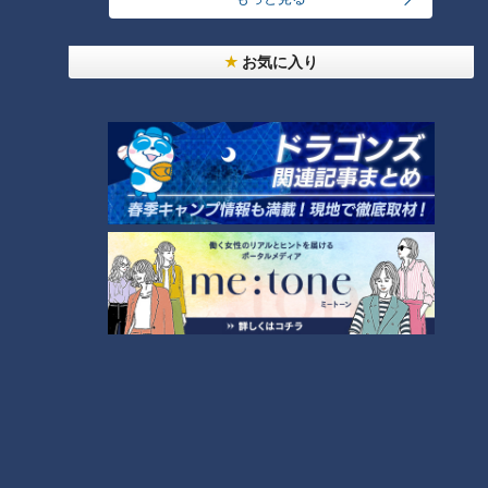
9
公開
お気に入り
『VIVANT』のロケ地になった東海地方の病院「爆
破しないで！」
8
もっと見る
CBCニュース
CBC NEWS
10
名鉄常滑線の駅の線路内で19歳女性が特急列車には
ねられ死亡 一部区間で一時運転見合わせに お盆休
みで空港へ向かう旅行客に影響 愛知・知多市
2026/08/08 20:23
車いすテニス小田凱人選手 病気と闘う子どもたち
とふれあいエール スポーツの楽しさ伝える 名古
屋・緑区
2026/08/08 19:49