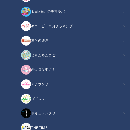
太田×石井のデララバ
キユーピー３分クッキング
近藤サトも実践！食卓の可能性が広がる 伊勢志摩の絶品佃煮
道との遭遇
この記事の画像
（全2枚）
ともだちたまご
恋はロケ中に！
アナウンサー
記事に戻る
ゴゴスマ
この記事を見たあなたへのおすすめ
ドキュメンタリー
THE TIME,