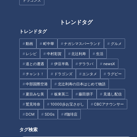
とは？三河湾をぐるっと約
ドラゴンズ
に感激！グラビアアイドル・三
125kmの自転車旅スタート！
田悠貴の軽トラ四国一周の旅
タグ
トレンドタグ
動画
近藤サト
トレンドタグ
動画
町中華
ナガシマスパーランド
グルメ
レシピ
中村彩賀
北辻利寿
生活
道との遭遇
伊豆半島
デララバ
newsX
チャント！
ドラゴンズ
エンタメ
ラグビー
中部国際空港
北辻利寿の日本はじめて物語
夏目みな美
板東英二
藤田朋子
見逃し配信
鷲見玲奈
10000歩お宝さがし
CBCアナウンサー
DCM
SDGs
if珈琲店
タグ検索