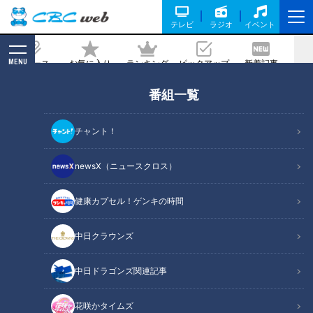
テレビ
ラジオ
イベント
MENU
ニュース
お気に入り
ランキング
ピックアップ
新着記事
CBC MAGAZINE
番組一覧
近藤サトも実践！食卓の可能性が広がる
伊勢志摩の絶品佃煮
チャント！
記事に戻る
newsX（ニュースクロス）
健康カプセル！ゲンキの時間
中日クラウンズ
中日ドラゴンズ関連記事
花咲かタイムズ