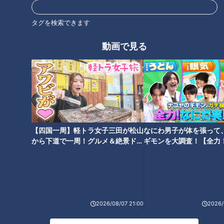
ランキング
タグを検索できます
RANKING
24時間
週間
月間
動画で見る
友廣アナの自転車旅｜愛知・蒲郡市へ！三河湾ぐる
っと125kmの自転車旅！【チャント！特集】
1
盛り放題のモーニングが「400円」！？人気すぎて
客殺到 名古屋＆岐阜の「激安モーニング」とは？
【四国一周】軽トラ女子三田が松山
なにわ男子が体を張って
2
から下道で一周！グルメ＆絶景ドラ
ギモンを大調査！【全力
イブ⑳
験部～ナゴヤのギモン、
～】
大学のサークルで増える？複数のスポーツを融合さ
せた「ピックルボール」
2026/08/07 21:00
2026/
300円でパン食べ放題も！？岐阜のおすすめ激安モ
ーニング３店を紹介！
4