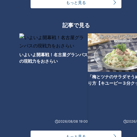
もっと見る
「人を狂わせる魅力がある」道マニア・鹿取茂雄が
記事で見る
惚れ込んだレンガの橋梁とは？未公開の道3選
5
3
弁当3個で3万円？PayPay会計ミスで店員のひと言
にイラッ
いよいよ開幕戦！名古屋グランパス
の現戦力をおさらい
今年も開催！「あったらいいな」をみんなで考える
「梅とツナのサラダそう
小学生向けワークショップを大府市で開催
り方【キユーピー３分ク
7
美味しさと栄養、ダブルでアップ！とうもろこしの
バター醤油炊き込みご飯
6
2026/08/08 19:00
2026/
しなびた「ナス」が復活する裏ワザとは？農家に聞
もっと見る
いた「ナス嫌いも食べられる」アイデアレシピを大