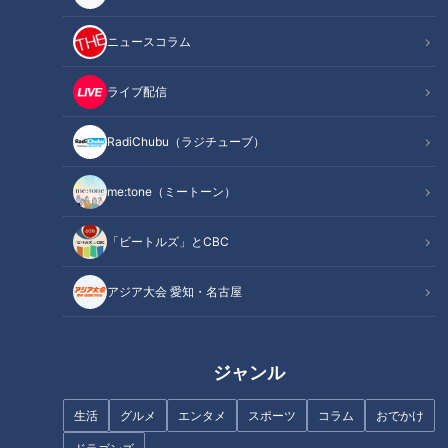
ニュースコラム
まるでウォータースライダー！
安藤渚七、10年憧れた『君の名
近鉄特急「ひのとり」展望席最
は。』の聖地で言葉を失う
ライブ配信
前列を初体験
RadiChubu（ラジチューブ）
me:tone（ミートーン）
フランス人は菓子店「シャトレ
国産スポーツカー専門のレンタ
「ビートルズ」とCBC
ーゼ」の店名に顔を赤らめる？
カー店が名古屋にあった！
アジア大会 愛知・名古屋
ジャンル
不運続きのCBC友廣アナがたど
「すごく弾力がある！」自分で
生活
グルメ
エンタメ
スポーツ
コラム
おでかけ
り着いたボリューム満点ランチ
釣った新鮮な“鳴門鯛”のお造り