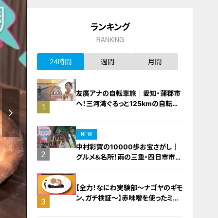
ランキング
RANKING
24時間
週間
月間
友廣アナの自転車旅｜愛知・蒲郡市
へ！三河湾ぐるっと125kmの自転車
1
旅！【チャント！特集】
NEW
中村彩賀の10000歩お宝さがし｜
2
グルメ＆名所！雨の三重・四日市市で
お宝探し【チャント！特集】
【全力！なにわ実験部～ナゴヤのギモ
ン、ガチ検証～】赤味噌を使ったミル
3
フィーユ味噌トンカツ