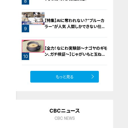
8
【特集】AIに奪われない？“ブルーカ
ラー”が人気 人間しかできない仕事
9
に注目【newsX】
【全力！なにわ実験部～ナゴヤのギモ
ン、ガチ検証～】じゃがいもと玉ねぎ
10
のポタージュ
もっと見る
CBCニュース
CBC NEWS