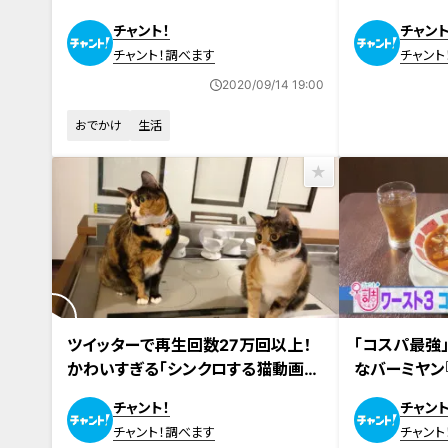
価格帯”でも急成長のワケ
気TOP3はど
チャント！
チャント
チャント！調べます
チャント
2020/09/14 19:00
おでかけ
生活
ツイッターで再生回数27万回以上！
「コスパ最強
かわいすぎる「シンクロする猫動画」
なバーミヤン
を調査！
“注文画面”
チャント！
チャント
チャント！調べます
チャント