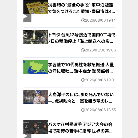
災害時の“最後の手段” 車中泊避難
で気をつけること 愛知･豊田市は4年
前からマニュアル作成 最悪の場合
2026/08/06 19:14
死に至る｢エコノミークラス症候群｣
にならないために
トヨタ 台風13号接近で国内9工場で
7日の稼働停止 ｢海上輸送への影響
を踏まえ判断｣ 夏季連休明けの17日
2026/08/06 19:06
から再開予定
学習塾で10代男性を救急搬送 大量
の汗に嘔吐… 熱中症か 塾関係者が
消防に通報 名古屋
2026/08/06 19:01
大島洋平の目は、まだ死んでいない
―。虎視眈々と一軍を狙う竜のレジ
ェンドが明かした現状とドラゴンズ
2026/08/06 18:55
への思い
バスケ八村塁選手 アジア大会の会
場で期待の若手に指導 世界の舞台
で戦うために… 愛知国際アリーナ