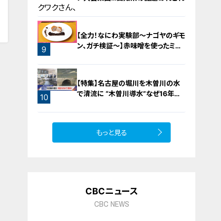
0
【全力！なにわ実験部～ナゴヤのギモ
ン、ガチ検証～】赤味噌を使ったミル
9
フィーユ味噌トンカツ
8
【特集】名古屋の堀川を木曽川の水
で清流に “木曽川導水”なぜ16年ぶ
10
り？【newsX】
もっと見る
CBCニュース
CBC NEWS