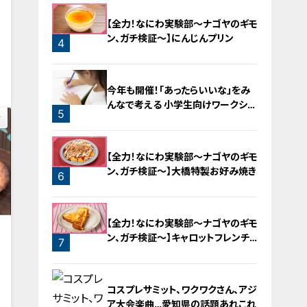
【全力！なにわ実験部～ナゴヤのギモ
ン、ガチ検証～】にんじんプリン
4
0
今年も開催！「あったらいいな」をみ
んなで考える 小学生向けワークショ
5
ップを大府市で開催
【全力！なにわ実験部～ナゴヤのギモ
ン、ガチ検証～】大橋特製お好み焼き
6
【全力！なにわ実験部～ナゴヤのギモ
ン、ガチ検証～】キャロットフレンチ
7
ロースト
コスプレサミット、ワクワクさん、アジ
ア大会楽曲…愛知県の話題あれこれ