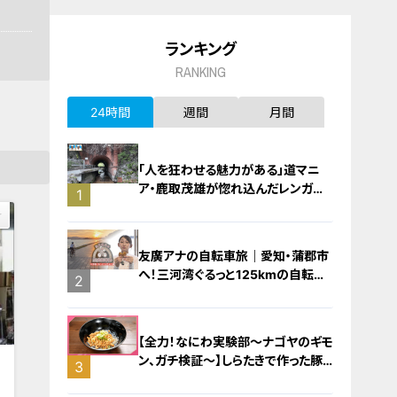
ランキング
RANKING
24時間
週間
月間
「人を狂わせる魅力がある」道マニ
ア・鹿取茂雄が惚れ込んだレンガの
1
橋梁とは？未公開の道3選
友廣アナの自転車旅｜愛知・蒲郡市
へ！三河湾ぐるっと125kmの自転車
2
旅！【チャント！特集】
【全力！なにわ実験部～ナゴヤのギモ
ン、ガチ検証～】しらたきで作った豚
3
新
バラミンチの油そば