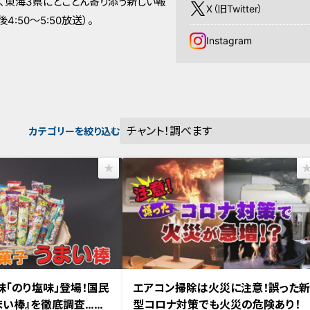
、東海3県にとことん寄り添う新しい報
X（旧Twitter）
:50～5:50放送）。
Instagram
カテゴリーを絞り込む
味「のり塩味」登場！国民
エアコン掃除は火災に注意！誤った
まい棒』を徹底調査…人
型コロナ対策でも火災の危険あり！