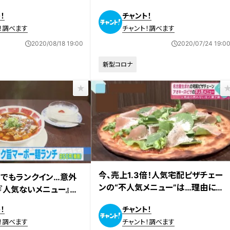
んな味？
！
チャント！
！調べます
チャント！調べます
2020/08/18 19:00
2020/07/24 19:0
新型コロナ
今、売上1.3倍！人気宅配ピザチェー
」でもランクイン…意外
ンの“不人気メニュー”は…理由に納
『人気ないメニュー』
得「シンプルよりボリューム」
の作りで憂き目も
！
チャント！
！調べます
チャント！調べます