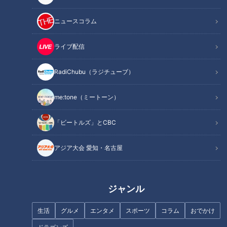
ニュースコラム
ライブ配信
RadiChubu（ラジチューブ）
me:tone（ミートーン）
記事に戻る
「ビートルズ」とCBC
アジア大会 愛知・名古屋
この記事を見たあなたへのおすすめ
ジャンル
生活
グルメ
エンタメ
スポーツ
コラム
おでかけ