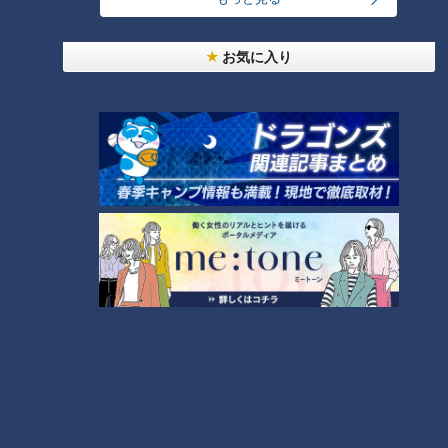
今年も開催！「あったらいいな」をみんなで考える
小学生向けワークショップを大府市で開催
お気に入り
5
【全力！なにわ実験部～ナゴヤのギモン、ガチ検証
～】大橋特製お好み焼き
6
【全力！なにわ実験部～ナゴヤのギモン、ガチ検証
～】キャロットフレンチロースト
7
コスプレサミット、ワクワクさん、アジア大会楽
曲…愛知県の話題あれこれ
【全力！なにわ実験部～ナゴヤのギモン、ガチ検証
～】赤味噌を使ったミルフィーユ味噌トンカツ
9