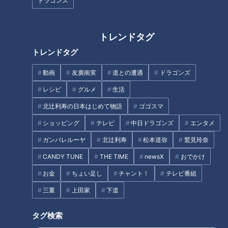
ドラゴンズ
【11人大家族が行く！】猛暑を
日々進化！がんの集学的治療
忘れる超～ひんやり旅！ 人気
【チャント！】
避暑地で食べ放題！？
トレンドタグ
トレンドタグ
動画
友廣南実
道との遭遇
ドラゴンズ
レシピ
グルメ
生活
早期発見のために 受けるべき
いよいよ夏本番 注意したい
北辻利寿の日本はじめて物語
ゴゴスマ
「がん検査」【チャント！】
「心臓病」【チャント！】
ショッピング
テレビ
中日ドラゴンズ
エンタメ
ガンバレルーヤ
北辻利寿
松本道弥
鷲見玲奈
CANDY TUNE
THE TIME
newsX
おでかけ
お金
ちょい足し
チャント！
テレビ番組
三重
上田家
下道
【お悩み解決！】「親友の誕生
もの忘れ検診で早期発見【チャ
日を最高のサプライズでお祝い
ント！】
したい！」ケーキのようなサン
タグ検索
ドイッチや100均アイデアでボ