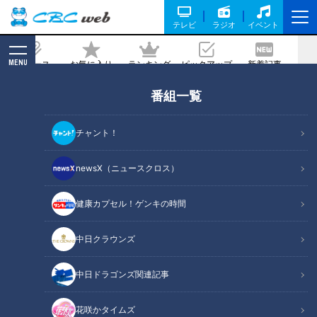
テレビ
ラジオ
イベント
MENU
ニュース
お気に入り
ランキング
ピックアップ
新着記事
CBC MAGAZINE
番組一覧
【お悩み解決！】「母のクセ毛を何とか
して！」潤いを失ってパサついてしまっ
チャント！
た髪のお手軽ケア＆ヘアアイロン術
newsX（ニュースクロス）
記事に戻る
健康カプセル！ゲンキの時間
中日クラウンズ
中日ドラゴンズ関連記事
花咲かタイムズ