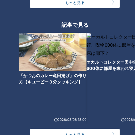
もっと見る
RANKING
24時間
週間
月間
記事で見る
「人を狂わせる魅力がある」道マニア・鹿取茂雄が
惚れ込んだレンガの橋梁とは？未公開の道3選
1
オカルトコレクター田中
友廣アナの自転車旅｜愛知・蒲郡市へ！三河湾ぐる
600体に部屋を奪われ寝
っと125kmの自転車旅！【チャント！特集】
2
下？
「かつおのカレー竜田揚げ」の作り
方【キユーピー３分クッキング】
【全力！なにわ実験部～ナゴヤのギモン、ガチ検証
～】しらたきで作った豚バラミンチの油そば
3
【全力！なにわ実験部～ナゴヤのギモン、ガチ検証
2026/08/06 18:00
2026/
～】にんじんプリン
4
もっと見る