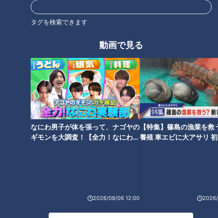
タグ
イメン平松賢人がサポート！
タグを検索できます
生活
チャント！
平松賢人
動画で見る
なにわ男子が体を張って、ナゴヤの
【特集】篠島の漁業を救
ギモンを大調査！【全力！なにわ実
養殖 車エビに大アサリ 
験部～ナゴヤのギモン、ガチ検証
【newsX】
～】
2026/08/06 12:00
2026/
ランキング