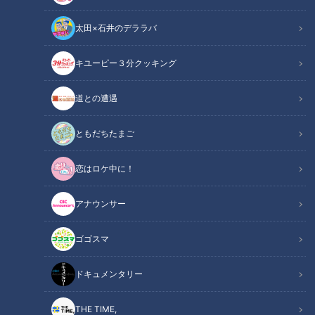
太田×石井のデララバ
キユーピー３分クッキング
【お悩み解決！】「母のクセ毛を何とかして！」潤いを失ってパサつい
道との遭遇
てしまった髪のお手軽ケア＆ヘアアイロン術
ともだちたまご
この記事の画像
（全15枚）
恋はロケ中に！
アナウンサー
ゴゴスマ
ドキュメンタリー
THE TIME,