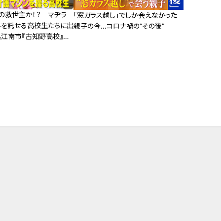
の救世主か！？ マヂラ
「窓ガラス越し」でしか会えなかった
界を託せる高校生たちに出
親子の今…コロナ禍の“その後”
県江南市『古知野高校』福