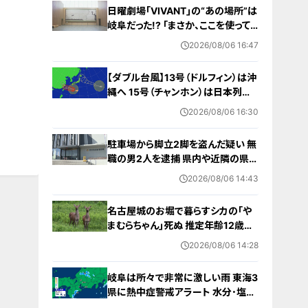
日曜劇場｢VIVANT｣の“あの場所”は
岐阜だった!? ｢まさか、ここを使って
いるとは…｣ ロケ地にはファンの姿
2026/08/06 16:47
が
【ダブル台風】13号（ドルフィン）は沖
縄へ 15号（チャンホン）は日本列島
接近か その後を追う“雨雲”も日本へ
2026/08/06 16:30
やってくる？ 進路予想 雨シミュレー
ション
駐車場から脚立2脚を盗んだ疑い 無
職の男2人を逮捕 県内や近隣の県で
相次ぐ窃盗事件との関連は… 愛知
2026/08/06 14:43
名古屋城のお堀で暮らすシカの｢や
まむらちゃん｣死ぬ 推定年齢12歳以
上 7月半ばから体調不良 母親とみら
2026/08/06 14:28
れる｢もみじちゃん｣は元気に暮らす
岐阜は所々で非常に激しい雨 東海3
県に熱中症警戒アラート 水分･塩分
補給など対策を 愛知･名古屋･岐阜･