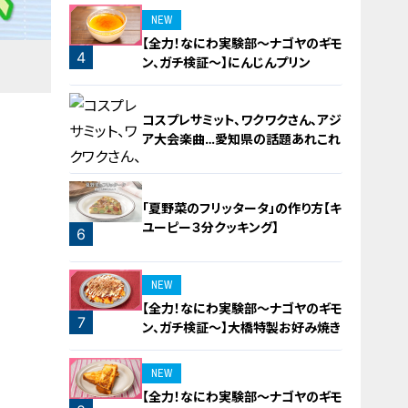
NEW
【全力！なにわ実験部～ナゴヤのギモ
4
ン、ガチ検証～】にんじんプリン
コスプレサミット、ワクワクさん、アジ
ア大会楽曲…愛知県の話題あれこれ
「夏野菜のフリッタータ」の作り方【キ
ユーピー３分クッキング】
6
5
NEW
【全力！なにわ実験部～ナゴヤのギモ
7
ン、ガチ検証～】大橋特製お好み焼き
NEW
【全力！なにわ実験部～ナゴヤのギモ