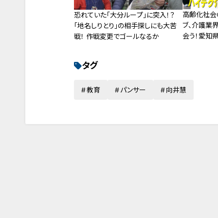
高齢化社会
恐れていた「大分ループ」に突入！？
ブ、介護業
「地名しりとり」の相手探しにも大苦
会う！愛知
戦！ 作戦変更でゴールなるか
祉科
タグ
教育
パンサー
向井慧