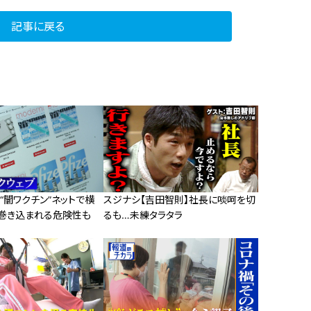
記事に戻る
…“闇ワクチン”ネットで横
スジナシ【吉田智則】社長に啖呵を切
巻き込まれる危険性も
るも…未練タラタラ