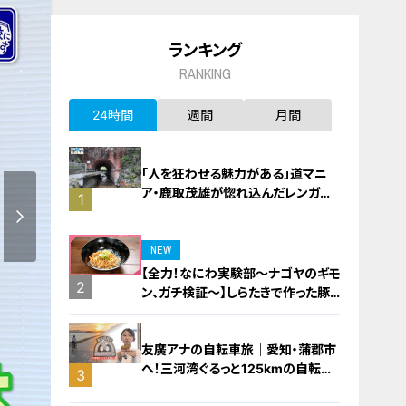
ランキング
RANKING
24時間
週間
月間
「人を狂わせる魅力がある」道マニ
ア・鹿取茂雄が惚れ込んだレンガの
1
橋梁とは？未公開の道3選
NEW
【全力！なにわ実験部～ナゴヤのギモ
2
ン、ガチ検証～】しらたきで作った豚
バラミンチの油そば
友廣アナの自転車旅｜愛知・蒲郡市
へ！三河湾ぐるっと125kmの自転車
3
旅！【チャント！特集】