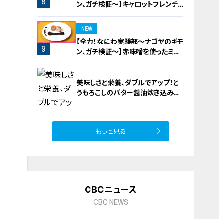
8
ン、ガチ検証～】キャロットフレンチ
ロースト
NEW
【全力！なにわ実験部～ナゴヤのギモ
9
ン、ガチ検証～】赤味噌を使ったミル
フィーユ味噌トンカツ
美味しさと栄養、ダブルでアップ！と
うもろこしのバター醤油炊き込みご
飯
もっと見る
10
CBCニュース
CBC NEWS