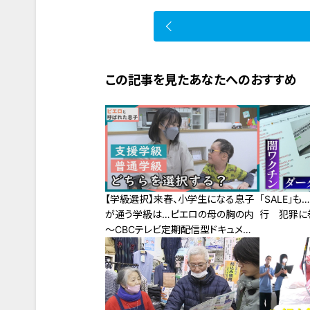
この記事を見たあなたへのおすすめ
【学級選択】来春、小学生になる息子
「SALE」も
が通う学級は…ピエロの母の胸の内
行 犯罪に
～CBCテレビ定期配信型ドキュメン
タリー「ピエロと呼ばれた息子」第５５
話 #CBCドキュメンタリー