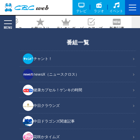
テレビ
ラジオ
イベント
MENU
ニュース
お気に入り
ランキング
ピックアップ
新着記事
CBC MAGAZINE
番組一覧
映え～！な男が、映えづくしのあの街
へ！ 名言・格言も連発！？
チャント！
記事に戻る
newsX（ニュースクロス）
健康カプセル！ゲンキの時間
中日クラウンズ
中日ドラゴンズ関連記事
花咲かタイムズ