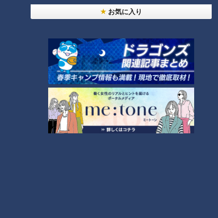
お気に入り
【全力！なにわ実験部～ナゴヤのギモン、ガチ検証
～】キャロットフレンチロースト
8
【全力！なにわ実験部～ナゴヤのギモン、ガチ検証
～】赤味噌を使ったミルフィーユ味噌トンカツ
9
7
中村彩賀の10000歩お宝さがし｜グルメ＆名所！
雨の三重・四日市市でお宝探し【チャント！特集】
10
もっと見る
CBCニュース
CBC NEWS