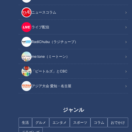
この記事を見たあなたへのおすすめ
ニュースコラム
ライブ配信
RadiChubu（ラジチューブ）
名古屋のベイエリアを満喫！名
【東海3県を巡る旅】人気プロ
フォロー・名台詞も飛び出した
レスラー棚橋弘至がふるさとを
me:tone（ミートーン）
『名古屋市港区』の旅
案内！『岐阜県大垣市』の旅
「ビートルズ」とCBC
アジア大会 愛知・名古屋
「もうサイコロ見たくない…」
“岡田かつ丼（両目）”とは？
ジャンル
まさかの3連続かぶり！？イレ
ナンバーワンの男がオンリーワ
ギュラーな展開で年下男子×年
ンを食す！『愛知県知多市』の
生活
グルメ
エンタメ
スポーツ
コラム
おでかけ
上グラドル距離は縮まる？
旅