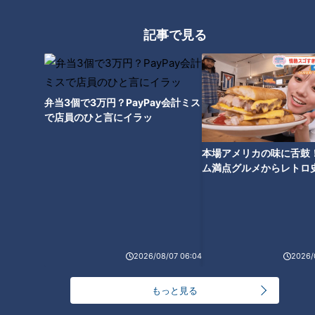
【全力！なにわ実験部～ナゴヤのギモン、ガチ検証
記事で見る
～】にんじんプリン
3
【全力！なにわ実験部～ナゴヤのギモン、ガチ検証
～】しらたきで作った豚バラミンチの油そば
弁当3個で3万円？PayPay会計ミス
4
で店員のひと言にイラッ
2
なにわ男子が体を張って、ナゴヤのギモンを大調
本場アメリカの味に舌鼓
査！【全力！なにわ実験部～ナゴヤのギモン、ガチ
5
ム満点グルメからレトロ
検証～】
で！愛知・東海市の感動
選
「人を狂わせる魅力がある」道マニア・鹿取茂雄が
惚れ込んだレンガの橋梁とは？未公開の道3選
6
2026/08/07 06:04
2026/
美味しさと栄養、ダブルでアップ！とうもろこしの
もっと見る
バター醤油炊き込みご飯