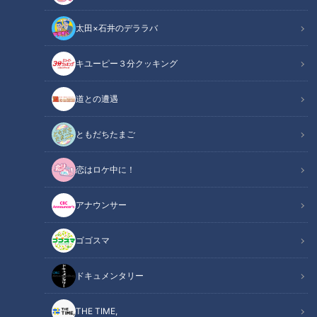
太田×石井のデララバ
キユーピー３分クッキング
この記事の画像
（全5枚）
道との遭遇
ともだちたまご
恋はロケ中に！
アナウンサー
ゴゴスマ
ドキュメンタリー
記事に戻る
THE TIME,