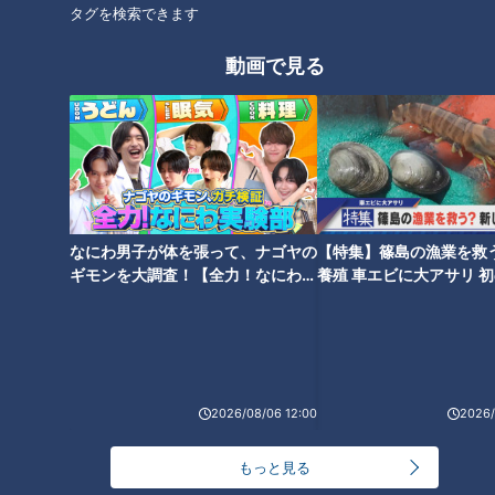
タグを検索できます
動画で見る
ランキング
RANKING
なにわ男子が体を張って、ナゴヤの
【特集】篠島の漁業を救
24時間
週間
月間
ギモンを大調査！【全力！なにわ実
養殖 車エビに大アサリ 
験部～ナゴヤのギモン、ガチ検証
【newsX】
～】
友廣アナの自転車旅｜愛知・蒲郡市へ！三河湾ぐる
っと125kmの自転車旅！【チャント！特集】
1
2026/08/06 12:00
2026/
コスプレサミット、ワクワクさん、アジア大会楽
曲…愛知県の話題あれこれ
もっと見る