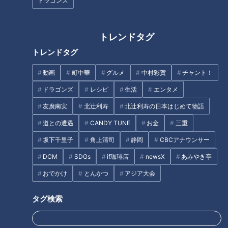
ドラゴンズ
トレンドタグ
トレンドタグ
「すすぎ」は最低2回！？“洗濯
お酢どころのドリンクにお寿
王子”直伝！梅雨の部屋干しの嫌
司、激アツ温泉も堪能？ 人気プ
動画
町中華
グルメ
中村彩賀
チャント！
な臭い解消法とは
ロレスラー棚橋弘至が行く『愛
知県東海市』の旅
ドラゴンズ
レシピ
生活
エンタメ
タグ
友廣南実
北辻利寿
北辻利寿の日本はじめて物語
グルメ
おでかけ
チャント！
棚橋弘至
道との遭遇
CANDY TUNE
お金
三重
坂下千里子
角上清司
静岡
CBCアナウンサー
DCM
SDGs
if珈琲店
newsX
あみやき亭
おでかけ
とんかつ
アジア大会
タグ検索