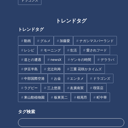
ドラゴンズ
トレンドタグ
トレンドタグ
動画
グルメ
加藤愛
ナガシマスパーランド
“新"映え映えスイーツ! 名古屋・
夏こそ食べたい！
大須に集まるSNSで話題沸騰中
「@FROZEN」店員が本気で推
レシピ
モーニング
生活
愛されフード
の最新スイーツ
す全国ご当地アイス3選
道との遭遇
newsX
ゲンキの時間
デララバ
タグ
伊豆半島
北辻利寿
三重 花咲かタイムズ
中部国際空港
お金
エンタメ
ドラゴンズ
生活
DCM
チャント！
ホームセンター
ラグビー
三上悠亜
友廣南実
喫茶店
東山動植物園
板東英二
根尾昂
町中華
オススメ関連コンテンツ
タグ検索