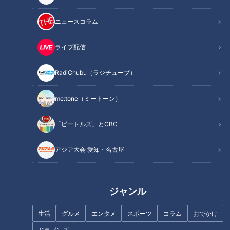
ニュースコラム
この記事を見たあなたへのおすすめ
ライブ配信
RadiChubu（ラジチューブ）
me:tone（ミートーン）
夏の湿気にもう悩まない！
東海地方にやってきた外国人観
「3COINS」で見つけた梅雨＆
光客に聞きました！東海地方で
「ビートルズ」とCBC
夏の“ベタつき”対策グッズ特集
見つけた美味しいものは何です
か？ 聞いてみると！？
アジア大会 愛知・名古屋
岐阜県東白川村が熱い！幻の生
ジャンル
物・ツチノコを見つけたら133
【家計お助けWEEK】目分量で
万円！
生活
グルメ
エンタメ
スポーツ
コラム
おでかけ
簡単おいしい！すぐに再現でき
るナス＆白菜レシピ