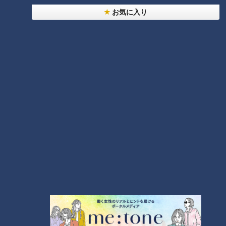
お気に入り
ランキング
RANKING
24時間
週間
月間
NEW
「心筋梗塞」生死の分かれ道は？…“夏の厳しい暑
さ”もきっかけに！発症前のキケンなサインと対処
1
法
「すごい痩せましたね！」…世界一楽なスクワッ
ト！？ダイエットのスペシャリストに学ぶ「無理な
くやせる方法」
2