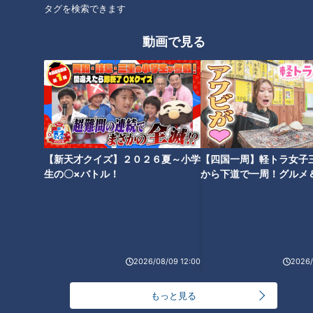
タグを検索できます
動画で見る
「コーナン」のDIY用品で“手す
超！簡単“100均DIY”を人気ユー
り”を簡単に自作！？防災グッズ
チューバーが伝授！アイデア次
から時短アイテムまで、 人気の
第で使い方は無限大！日々の掃
DIYアイテムを徹底紹介！
除や家事がラクになる！
【新天才クイズ】２０２６夏～小学
【四国一周】軽トラ女子
生の〇×バトル！
から下道で一周！グルメ
イブ⑳
値段・味・量の三拍子！ 「家計
250円のお弁当！？1kg 500円
を助ける救世主」「一番推しの
以下のナポリタン！？激安スー
スーパー」 話題の「ロピア」が
パー「ウオダイプラス」の人気
賑わっている理由を調査
の秘密を大調査！
2026/08/09 12:00
2026/
もっと見る