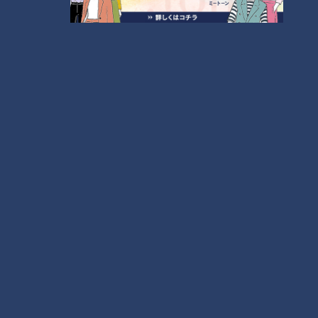
「夏の脳梗塞」熱中症に似ている！？…生死の分か
れ道！経験者から学ぶ“発症時の身体の異変”
3
大学のサークルで増える？複数のスポーツを融合さ
せた「ピックルボール」
4
ＣＢＣ小川実桜アナ、呪術廻戦展で痛感した「自分
に一番遠い職業」
5
友廣アナの自転車旅｜愛知・蒲郡市へ！三河湾ぐる
っと125kmの自転車旅！【チャント！特集】
6
師匠は鶴瓶。笑福亭鉄瓶が語る弟子入りまでの苦難
7