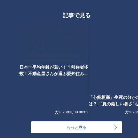
総菜の数は「200種類」以
記事で見る
上！？愛知県のローカルスーパ
ー「生鮮館やまひこ」の魅力と
は？新作弁当の開発にも密着
日本一平均年齢が若い！？移住者多
「心筋梗塞」生死の分か
数！不動産屋さんが選ぶ愛知住みた
は？…“夏の厳しい暑さ”
い街ランキング1位は？
に！発症前のキケンなサ
法
2026/08/09 08:03
2026/
もっと見る