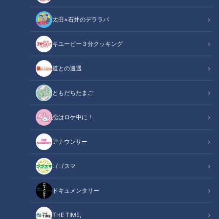
太田×石井のデララバ
キユーピー３分クッキング
CBCテレビ「チャント！」
道との遭遇
この記事の画像
（全7枚）
ともだちたまご
恋はロケ中に！
アナウンサー
ゴゴスマ
ドキュメンタリー
記事に戻る
THE TIME,