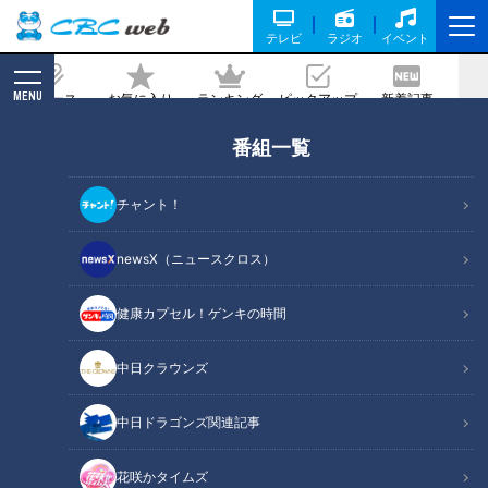
テレビ
ラジオ
イベント
MENU
ニュース
お気に入り
ランキング
ピックアップ
新着記事
CBC MAGAZINE
番組一覧
DIY初心者にもおすすめ！ホームセンタ
ー「コーナン」で見つけた便利アイテム
チャント！
記事に戻る
newsX（ニュースクロス）
健康カプセル！ゲンキの時間
中日クラウンズ
中日ドラゴンズ関連記事
花咲かタイムズ