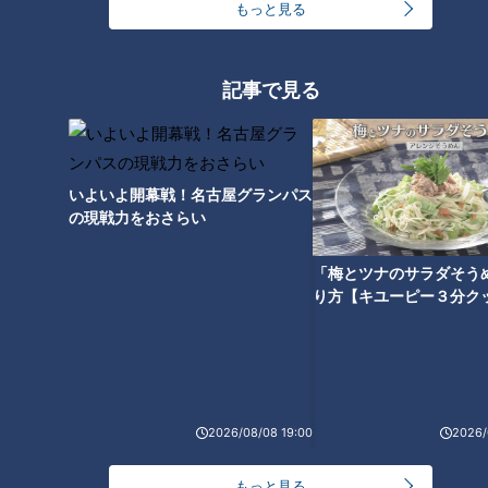
もっと見る
「残ったのはオレだけ」甘～い
通常サイズの約2倍？！ エビが
タレがクセになるうまさ！ 中華
デカすぎ！！常連客が溺愛する
料理店で愛される「カツ丼」と
謎だらけの「シャーレン飯」と
は
は？
記事で見る
いよいよ開幕戦！名古屋グランパス
の現戦力をおさらい
「シュワっと溶けちゃう…」新
食感の「白いラーメン」とは？
「梅とツナのサラダそう
夫婦の愛情が詰まった唯一無二
り方【キユーピー３分ク
の味に迫る
2026/08/08 19:00
2026/
もっと見る