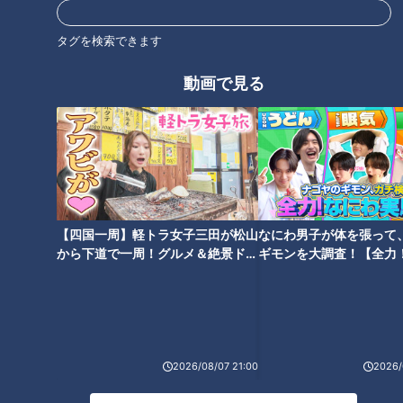
町中華
タグを検索できます
動画で見る
オススメ関連コンテンツ
【四国一周】軽トラ女子三田が松山
なにわ男子が体を張って
まるで“飲む天津飯”!? 「人生で
まるでパンを食べているような
から下道で一周！グルメ＆絶景ドラ
ギモンを大調査！【全力
一番おいしい！」 最後まで飽き
分厚い皮の焼き餃子！？“ヤケド
イブ⑳
験部～ナゴヤのギモン、
ずに食べられる工夫が盛りだく
覚悟”でハマる常連客続出の町中
～】
さんの愛され看板メニューとは
華
2026/08/07 21:00
2026/