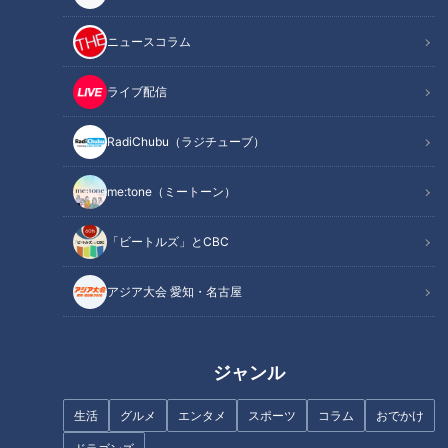
記事に戻る
ニュースコラム
この記事を見たあなたへのおすすめ
ライブ配信
RadiChubu（ラジチューブ）
me:tone（ミートーン）
「ビートルズ」とCBC
ラーメン数珠つなぎ第四弾！一
思わず完食！入社2年目長身ア
口すすればたちまちとりこに！
アジア大会 愛知・名古屋
ナが三重県大台町の愛されフー
極うま白醤油らーめん「麺屋 伊
ド『中華そば』を調査！忠実に
藤」
守り続ける絆の味！
ジャンル
生活
グルメ
エンタメ
スポーツ
コラム
おでかけ