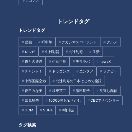
ドラゴンズ
名古屋の絶品チャーハン総選
挙！ 「パンチの効いたニンニク
ラーメン数珠つなぎ第二弾！小
がやみつき」 1位に輝いたのは
トレンドタグ
麦香る麺＆うまみが凝縮された
超有名店
トレンドタグ
スープを堪能「麺乃はる」
動画
町中華
ナガシマスパーランド
グルメ
レシピ
中村彩賀
北辻利寿
生活
道との遭遇
伊豆半島
デララバ
newsX
チャント！
ドラゴンズ
エンタメ
ラグビー
中部国際空港
北辻利寿の日本はじめて物語
ラーメン数珠つなぎ第六弾！名
ラーメン数珠つなぎ第十五弾！
夏目みな美
板東英二
藤田朋子
見逃し配信
古屋コーチンと魚介の透き通る
醤油ベースの染み渡るスープの
うまみ、香り立つ至高の塩そば
朝ラーメンが名物！「らーめん
鷲見玲奈
10000歩お宝さがし
CBCアナウンサー
「麺 㐂色（きいろ）」
ニュー直方」
DCM
SDGs
if珈琲店
タグ
タグ検索
グルメ
グルメ
チャント！
ラーメン
愛知