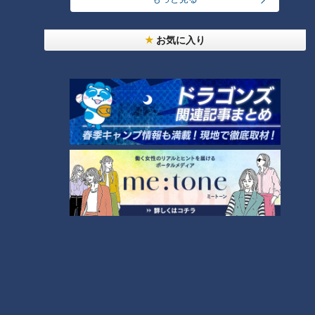
お気に入り
ランキング
RANKING
24時間
週間
月間
友廣アナの自転車旅｜愛知・蒲郡市へ！三河湾ぐる
っと125kmの自転車旅！【チャント！特集】
1
盛り放題のモーニングが「400円」！？人気すぎて
客殺到 名古屋＆岐阜の「激安モーニング」とは？
2
大学のサークルで増える？複数のスポーツを融合さ