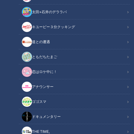
太田×石井のデララバ
キユーピー３分クッキング
CBCテレビ『チャント！』
道との遭遇
この記事の画像
（全6枚）
ともだちたまご
恋はロケ中に！
アナウンサー
ゴゴスマ
ドキュメンタリー
THE TIME,