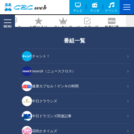
テレビ
ラジオ
イベント
MENU
ニュース
お気に入り
ランキング
ピックアップ
新着記事
CBC MAGAZINE
番組一覧
3歳から楽しめる「台湾ラーメン」に、
臭みなし「ニラレバ丼」！？イメージを
チャント！
覆す人気町中華の常連メシを紹介
newsX（ニュースクロス）
記事に戻る
健康カプセル！ゲンキの時間
中日クラウンズ
中日ドラゴンズ関連記事
花咲かタイムズ