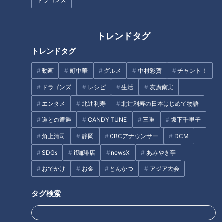
ドラゴンズ
ストアは食料品が安い！
最新餃子！全国の名店を一気に
楽しめる無人餃子販売店
&amp;JAXAも食べた！フリーズ
ドライ餃子
トレンドタグ
トレンドタグ
動画
町中華
グルメ
中村彩賀
チャント！
ドラゴンズ
レシピ
生活
友廣南実
新生活に使いたい！「電動アシ
ザクザク食感のクッキーシュー
スト自転車」の選び方！
クリーム！ホッケ界のステー
エンタメ
北辻利寿
北辻利寿の日本はじめて物語
キ！？弥富市でなりゆきグルメ
道との遭遇
CANDY TUNE
三重
坂下千里子
旅
タグ
角上清司
静岡
CBCアナウンサー
DCM
SDGs
if珈琲店
newsX
あみやき亭
生活
チャント！
レシピ
愛知
野菜
おでかけ
お金
とんかつ
アジア大会
タグ検索
オススメ関連コンテンツ