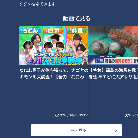
タグを検索できます
動画で見る
マイタケは冷凍すると長持ち&
最新“鍋つゆ”ランキングベスト
うま味UP！？ 「固いお肉も柔
10！にんにくマシマシの背徳鍋
らかくなる」 旬のマイタケの簡
にトリュフ香る鍋スープ、山椒
単レシピと裏技を大公開
みそ鍋まで料理研究家が厳選
なにわ男子が体を張って、ナゴヤの
【特集】篠島の漁業を救
ギモンを大調査！【全力！なにわ実
養殖 車エビに大アサリ 
験部～ナゴヤのギモン、ガチ検証
【newsX】
～】
冬こそウマイ！今食べるべき回
「ヒートショック」家の危険ポ
転寿司ネタ10皿！鮮度も味も抜
イント…命を守る予防法は？冬
群の絶品ネタを回転寿司評論家
に多発「心筋梗塞」対策
2026/08/06 12:00
2026/
が厳選
もっと見る