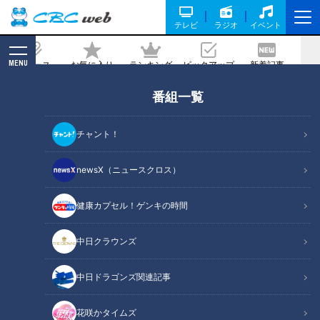
テレビ
ラジオ
イベント
MENU
ニュース
お気に入り
ランキング
ピックアップ
新着記事
CBC MAGAZINE
番組一覧
キャベツで前菜からデザートまで!?キャ
ベツを余すことなく使える！農家直伝フ
チャント！
ルコースレシピと保存法を紹介
newsX（ニュースクロス）
記事に戻る
健康カプセル！ゲンキの時間
中日クラウンズ
中日ドラゴンズ関連記事
花咲かタイムズ