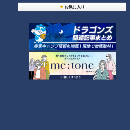
お気に入り
ランキング
RANKING
24時間
週間
月間
20代男性「この世から消えろ」と書き込んだ人物
は～配信型ドキュメンタリー「ピエロと呼ばれた息
1
子」第１４０話
【全力！なにわ実験部～ナゴヤのギモン、ガチ検証
～】キャロットフレンチロースト
2
もっと見る
CBCニュース