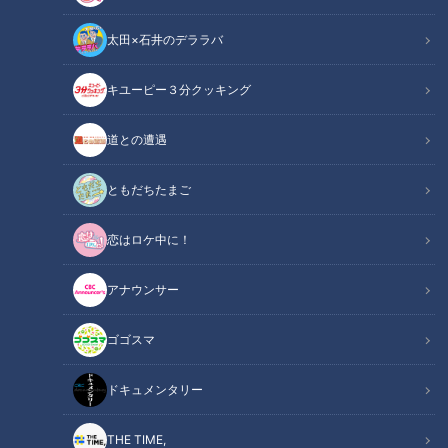
太田×石井のデララバ
キユーピー３分クッキング
CBCテレビ『チャント！』
道との遭遇
この記事の画像
（全6枚）
ともだちたまご
恋はロケ中に！
アナウンサー
ゴゴスマ
ドキュメンタリー
THE TIME,