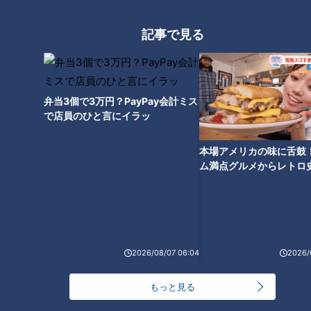
記事で見る
弁当3個で3万円？PayPay会計ミス
“無限に食べられる”絶品キャベ
で店員のひと言にイラッ
ツの簡単料理とは？CBC若狭ア
ナが渥美半島からブランド野菜
「常春キャベツ」を紹介！
本場アメリカの味に舌鼓
ム満点グルメからレトロ
で！愛知・東海市の感動
選
2026/08/07 06:04
2026/
もっと見る