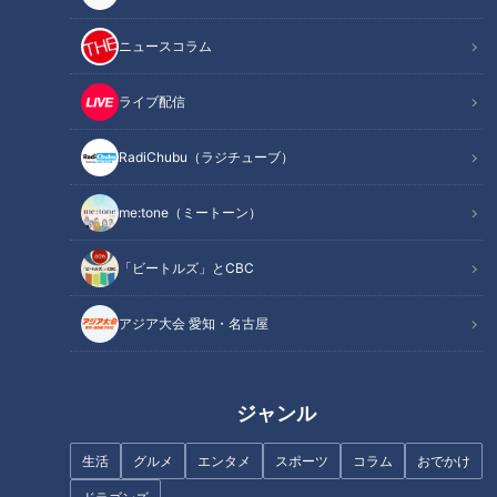
記事に戻る
ニュースコラム
この記事を見たあなたへのおすすめ
ライブ配信
RadiChubu（ラジチューブ）
me:tone（ミートーン）
まかないから看板メニュー
「ビートルズ」とCBC
夏に食べたい！健康パワー盛り
に！？オイスターソース×ショ
だくさんの食材とは！？
ウガがうますぎる！春日井の町
アジア大会 愛知・名古屋
中華「仙楽」名物“ハオユー麺”
ジャンル
生活
グルメ
エンタメ
スポーツ
コラム
おでかけ
スーパーよりお得！？ドラッグ
進化が止まらない！東海地方の