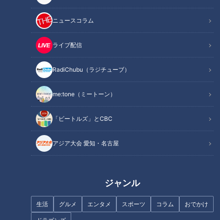
記事に戻る
ニュースコラム
この記事を見たあなたへのおすすめ
ライブ配信
RadiChubu（ラジチューブ）
me:tone（ミートーン）
フランス人は菓子店「シャトレ
ーゼ」の店名に顔を赤らめる？
コスパ最強スーパー「ロピア」
「ビートルズ」とCBC
が愛知初上陸！ 名古屋みなと店
を取材！おすすめの商品と
アジア大会 愛知・名古屋
は！？
ジャンル
生活
グルメ
エンタメ
スポーツ
コラム
おでかけ
総菜の数は「200種類」以
社内初の時短勤務でもキャリア