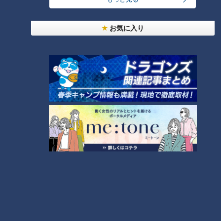
24時間
週間
月間
お気に入り
友廣アナの自転車旅｜愛知・蒲郡市へ！三河湾ぐる
っと125kmの自転車旅！【チャント！特集】
1
美味しさと栄養、ダブルでアップ！とうもろこしの
バター醤油炊き込みご飯
「人を狂わせる魅力がある」道マニア・鹿取茂雄が
惚れ込んだレンガの橋梁とは？未公開の道3選
3
大学のサークルで増える？複数のスポーツを融合さ
せた「ピックルボール」
2