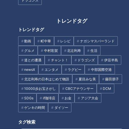
上！？愛知県のローカルスーパ
を諦めない。子育てと仕事を両
ドラゴンズ
ー「生鮮館やまひこ」の魅力と
立する女性社員のリアル
は？新作弁当の開発にも密着
トレンドタグ
トレンドタグ
動画
町中華
レシピ
ナガシマスパーランド
「育休を取っていい？」から
突然、原因不明の体調不良に‥
グルメ
中村彩賀
北辻利寿
生活
「どう支える？」へ。“対話”で
「“化学物質過敏症”は誰の身に
道との遭遇
チャント！
ドラゴンズ
伊豆半島
つくる働きやすい職場づくりと
も」香りによる害「香害」と
は
は？
newsX
エンタメ
ラグビー
中部国際空港
タグ
北辻利寿の日本はじめて物語
夏目みな美
藤田朋子
10000歩お宝さがし
CBCアナウンサー
DCM
生活
チャント！
愛知
若狭敬一
SDGs
if珈琲店
お金
アジア大会
ゲンキの時間
ダイソー
オススメ関連コンテンツ
タグ検索