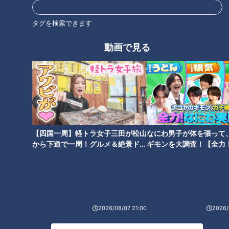
タグを検索できます
動画で見る
加藤愛が行く！岐阜市の愛され
話題の北陸系スーパー「albis」
フード『ハイショップふじたの
に潜入！ 「まるで道の駅」 日
スイーツ』を調査！ スーパーの
本海の朝どれ鮮魚にゴーゴーカ
3代目が作る連日爆売れのスイ
レー弁当、昆布おはぎまで
ーツ
【四国一周】軽トラ女子三田が松山
なにわ男子が体を張って
から下道で一周！グルメ＆絶景ドラ
ギモンを大調査！【全力
イブ⑳
験部～ナゴヤのギモン、
おにぎりやパンが食べ放題！？
250円のお弁当！？1kg 500円
～】
デララバ史上最も安い「300
以下のナポリタン！？激安スー
円」のモーニングに太田驚愕 岐
パー「ウオダイプラス」の人気
阜県の激安モーニングを調査
の秘密を大調査！
2026/08/07 21:00
2026/