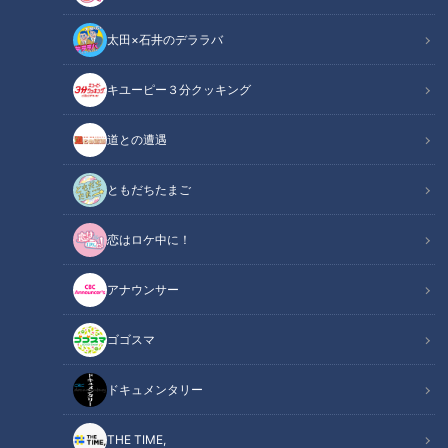
太田×石井のデララバ
キユーピー３分クッキング
CBCテレビ『チャント！』
道との遭遇
この記事の画像
（全5枚）
ともだちたまご
恋はロケ中に！
アナウンサー
ゴゴスマ
ドキュメンタリー
THE TIME,