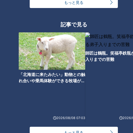
もっと見る
盛り放題のモーニングが「400
円」！？人気すぎて客殺到 名古
記事で見る
屋＆岐阜の「激安モーニング」
とは？
師匠は鶴瓶。笑福亭鉄瓶
入りまでの苦難
「北海道に来たみたい」動物との触
れ合いや乗馬体験ができる牧場がオ
ススメ！不動産屋さんが住みたい街
とは
2026/08/08 07:03
2026/
ランキング
RANKING
もっと見る