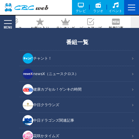
テレビ
ラジオ
イベント
MENU
ニュース
お気に入り
ランキング
ピックアップ
新着記事
CBC MAGAZINE
番組一覧
値段・味・量の三拍子！ 「家計を助ける
救世主」「一番推しのスーパー」 話題の
チャント！
「ロピア」が賑わっている理由を調査
newsX（ニュースクロス）
記事に戻る
健康カプセル！ゲンキの時間
中日クラウンズ
中日ドラゴンズ関連記事
花咲かタイムズ