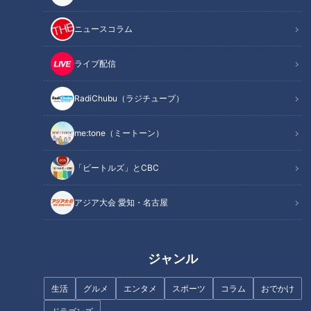
ニュースコラム
ライブ配信
RadiChubu（ラジチューブ）
国内有数のソープランド街“金津
乾燥肌は“保湿しすぎ”に注意？
園”に密着「恩返しがしたい…」
テレビ局ヘアメイクが教える乾
me:tone（ミートーン）
父の借金・母のガン・妹の学費
燥肌スキンケア完全ガイド
を一人で背負う風俗嬢の想い
「ビートルズ」とCBC
アジア大会 愛知・名古屋
ジャンボ海水プールよりひと足
先にオープン「スパキッズ」
ジャンル
東海道新幹線が全線ストップ、
車内で５時間を過ごした体験と
生活
グルメ
エンタメ
スポーツ
コラム
おでかけ
払い戻しの驚き