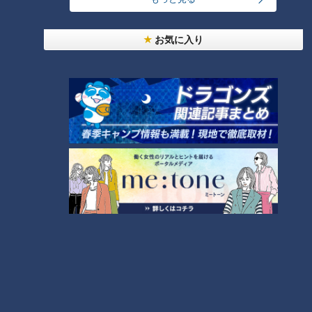
友廣アナの自転車旅｜愛知・蒲郡市へ！三河湾ぐる
っと125kmの自転車旅！【チャント！特集】
1
お気に入り
大学のサークルで増える？複数のスポーツを融合さ
せた「ピックルボール」
美味しさと栄養、ダブルでアップ！とうもろこしの
バター醤油炊き込みご飯
弁当3個で3万円？PayPay会計ミスで店員のひと言
にイラッ
2
「人を狂わせる魅力がある」道マニア・鹿取茂雄が
惚れ込んだレンガの橋梁とは？未公開の道3選
5
3