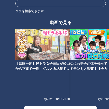
タグを検索できます
ほぼ三重・大台町だけ愛されフ
ほぼ三重・いなべ市大安町だけ
ード『ないしょ餅』をいただき
愛されフード『石榑茶』をいた
動画で見る
ます！【チャント！】
だきます！【チャント！】
ほぼ三重・名張市だけ愛されフ
加藤愛アナが三重県伊勢市二見
【四国一周】軽トラ女子三田が松山
なにわ男子が体を張って
ード『なばり饅頭』をいただき
の愛されフード『岩戸の塩よう
から下道で一周！グルメ＆絶景ドラ
ギモンを大調査！【全力
ます！【チャント！】
かん』を調査！ しゃべりかけて
イブ⑳
験部～ナゴヤのギモン、
おいしくなる丹精込めた和スイ
～】
ーツ
2026/08/07 21:00
2026/
ほぼ三重・菰野町だけ愛されフ