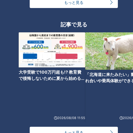
もっと見る
ード『上カツ丼』をいただきま
す！【チャント！】
記事で見る
大学受験で100万円超も!? 教育費
「北海道に来たみたい」
で後悔しないために夏から始めるお
れ合いや乗馬体験ができ
金の準備術とは
ススメ！不動産屋さんが
とは
ランキング
RANKING
2026/08/08 11:55
2026/
24時間
週間
月間
もっと見る