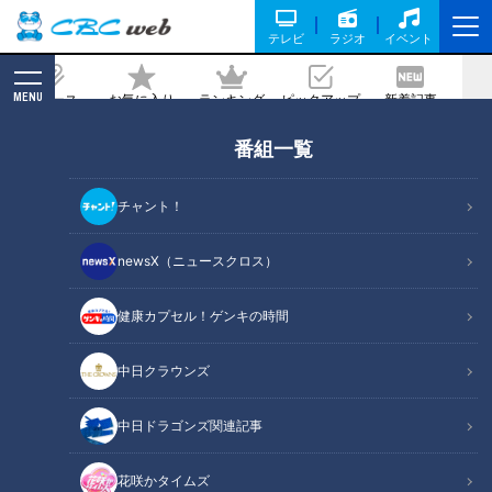
テレビ
ラジオ
イベント
MENU
ニュース
お気に入り
ランキング
ピックアップ
新着記事
CBC MAGAZINE
番組一覧
ほぼ岐阜・関市上之保だけ愛されフード
『ねぎまぶし丼』をいただきます！【チ
チャント！
ャント！】
newsX（ニュースクロス）
記事に戻る
健康カプセル！ゲンキの時間
中日クラウンズ
中日ドラゴンズ関連記事
花咲かタイムズ