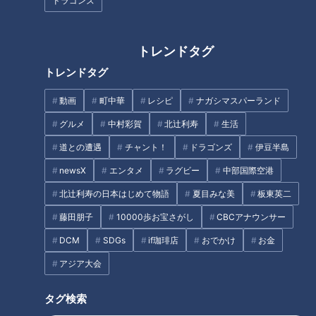
ドラゴンズ
トレンドタグ
フランス人は菓子店「シャトレ
年金生活の夫婦はこどもの扶養
トレンドタグ
ーゼ」の店名に顔を赤らめる？
に入った方が得？それとも損？
動画
町中華
レシピ
ナガシマスパーランド
タグ
グルメ
中村彩賀
北辻利寿
生活
道との遭遇
チャント！
ドラゴンズ
伊豆半島
動画
グルメ
チャント！
加藤愛
岐阜
newsX
エンタメ
ラグビー
中部国際空港
愛されフード
北辻利寿の日本はじめて物語
夏目みな美
板東英二
藤田朋子
10000歩お宝さがし
CBCアナウンサー
オススメ関連コンテンツ
DCM
SDGs
if珈琲店
おでかけ
お金
アジア大会
タグ検索