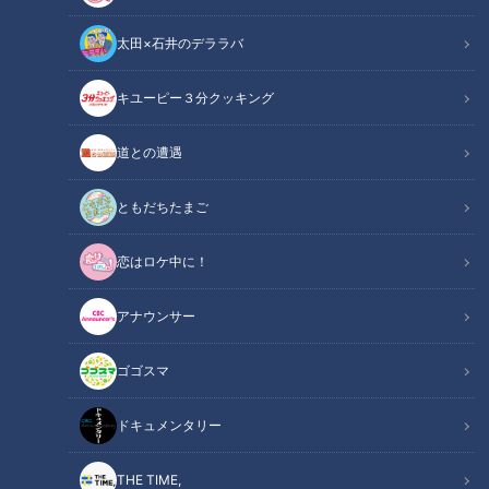
太田×石井のデララバ
キユーピー３分クッキング
ほぼ岐阜・関市上之保だけ愛されフード『ねぎまぶし丼』をいただきま
道との遭遇
す！【チャント！】
ともだちたまご
この記事の画像
（全1枚）
恋はロケ中に！
アナウンサー
ゴゴスマ
記事に戻る
ドキュメンタリー
この記事を見たあなたへのおすすめ
THE TIME,