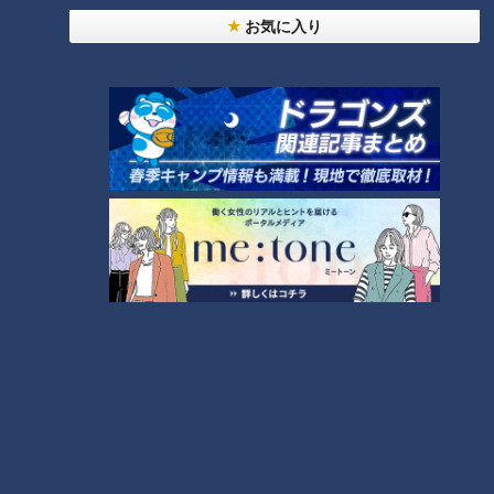
【全力！なにわ実験部～ナゴヤのギモン、ガチ検証
お気に入り
～】しらたきで作った豚バラミンチの油そば
1
「人を狂わせる魅力がある」道マニア・鹿取茂雄が
惚れ込んだレンガの橋梁とは？未公開の道3選
2
友廣アナの自転車旅｜愛知・蒲郡市へ！三河湾ぐる
っと125kmの自転車旅！【チャント！特集】
3
【全力！なにわ実験部～ナゴヤのギモン、ガチ検証
～】にんじんプリン
4
今年も開催！「あったらいいな」をみんなで考える
小学生向けワークショップを大府市で開催
5