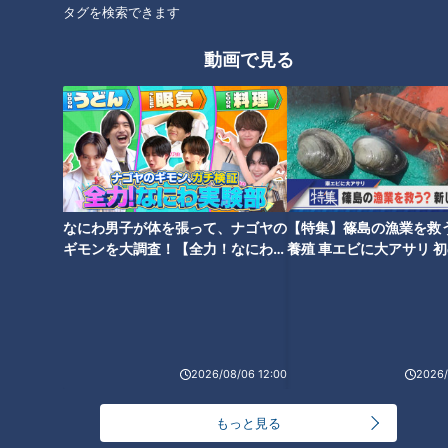
タグを検索できます
ほぼ愛知・春日井市だけ愛され
三重県松阪市飯高町の愛されフ
動画で見る
フード『ハオユー麺』をいただ
ード『でんがら』を調査！ 朴
きます！【チャント！】
の葉の香り広がる郷土菓子！
なにわ男子が体を張って、ナゴヤの
【特集】篠島の漁業を救
ほぼ松阪市・飯高町だけ愛され
ほぼ刈谷市・一ツ木町だけ愛さ
ギモンを大調査！【全力！なにわ実
養殖 車エビに大アサリ 
フード『でんがら』をいただき
れフード『芋川うどん』をいた
験部～ナゴヤのギモン、ガチ検証
【newsX】
ます！【チャント！】
だきます！【チャント！】
～】
2026/08/06 12:00
2026/
もっと見る
ほぼ三重・大紀町 錦だけ愛され