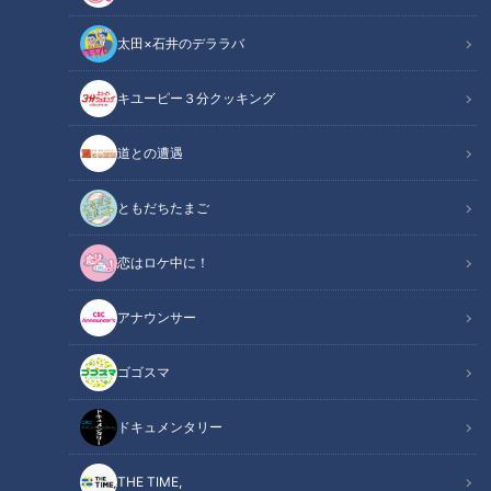
太田×石井のデララバ
キユーピー３分クッキング
ほぼ岐阜・美濃市だけ愛されフード『末広堂美濃アイス』をいただきま
道との遭遇
す！【チャント！】
ともだちたまご
この記事の画像
（全1枚）
恋はロケ中に！
アナウンサー
ゴゴスマ
記事に戻る
ドキュメンタリー
この記事を見たあなたへのおすすめ
THE TIME,