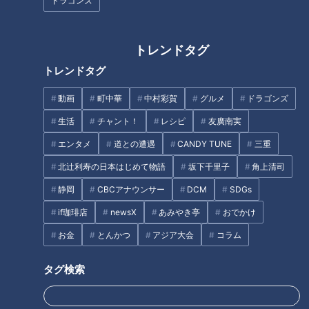
ドラゴンズ
吉見一起が語る、ベネズエラ戦
6回に伊藤大海投手を起用した
アライバの2人が新・竜の二遊
トレンドタグ
理由
間について語る「ボールは捕る
トレンドタグ
んじゃない、入れる！」
動画
町中華
中村彩賀
グルメ
ドラゴンズ
タグ
生活
チャント！
レシピ
友廣南実
動画
グルメ
チャント！
加藤愛
岐阜
エンタメ
道との遭遇
CANDY TUNE
三重
愛されフード
北辻利寿の日本はじめて物語
坂下千里子
角上清司
静岡
CBCアナウンサー
DCM
SDGs
if珈琲店
newsX
あみやき亭
おでかけ
オススメ関連コンテンツ
お金
とんかつ
アジア大会
コラム
タグ検索