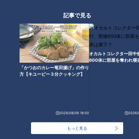
フード『べっこうちらし寿司』
をいただきます！【チャン
記事で見る
ト！】
オカルトコレクター田中
600体に部屋を奪われ寝
下？
「かつおのカレー竜田揚げ」の作り
方【キユーピー３分クッキング】
ランキング
2026/08/06 18:00
2026/
RANKING
24時間
週間
月間
もっと見る