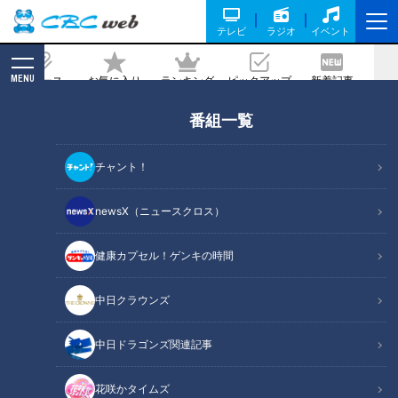
テレビ
ラジオ
イベント
MENU
ニュース
お気に入り
ランキング
ピックアップ
新着記事
CBC MAGAZINE
番組一覧
ほぼ岐阜・美濃市だけ愛されフード『末
広堂美濃アイス』をいただきます！【チ
チャント！
ャント！】
newsX（ニュースクロス）
記事に戻る
健康カプセル！ゲンキの時間
中日クラウンズ
中日ドラゴンズ関連記事
花咲かタイムズ