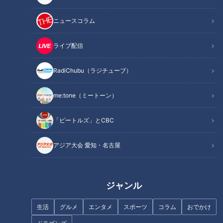
ニュースコラム
ライブ配信
RadiChubu（ラジチューブ）
アライバコンビ、プレーは共に
ピエロと呼ばれた息子の新たな
いぶし銀の職人肌！性格は正反
挑戦 定期配信型ドキュメンタ
me:tone（ミートーン）
対のまさにふたりは、ボケとツ
リー 第8話
ッコミ！
「ビートルズ」とCBC
アジア大会 愛知・名古屋
好きな芸人を誰も知らないと悩
む15歳へ…大久保佳代子が語る
時代の変化
本気の熱中症対策2020
ジャンル
生活
グルメ
エンタメ
スポーツ
コラム
おでかけ