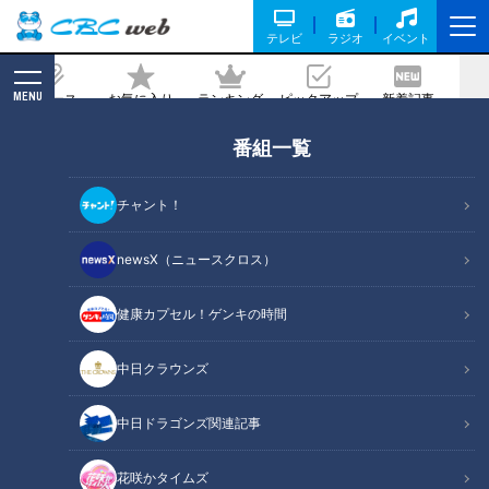
テレビ
ラジオ
イベント
MENU
ニュース
お気に入り
ランキング
ピックアップ
新着記事
CBC MAGAZINE
番組一覧
三重・四日市市で“別格”と評判！？地元
民が絶賛するとんてきとは？津市のふわ
チャント！
ふわコッペパンも調査！
newsX（ニュースクロス）
記事に戻る
健康カプセル！ゲンキの時間
中日クラウンズ
中日ドラゴンズ関連記事
花咲かタイムズ