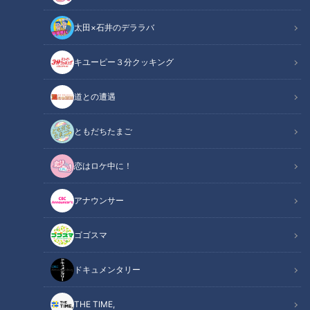
太田×石井のデララバ
キユーピー３分クッキング
CBCテレビ『チャント！』食べなきゃ損する！愛されフード
道との遭遇
この記事の画像
（全13枚）
ともだちたまご
恋はロケ中に！
アナウンサー
ゴゴスマ
ドキュメンタリー
THE TIME,