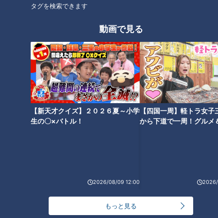
タグを検索できます
タグ
動画で見る
グルメ
チャント！
三重
加藤愛
愛されフード
オススメ関連コンテンツ
【新天才クイズ】２０２６夏～小学
【四国一周】軽トラ女子
生の〇×バトル！
から下道で一周！グルメ
イブ⑳
愛知・瀬戸市の愛されフード
「スープがたぷたぷ！」岐阜市
「リリーの初恋」とは？40年以
で100年以上愛される“中華そ
上続く給食の味「てりかけ」も
ば”と“わんたん”の魅力とは？関
2026/08/09 12:00
2026/
調査！
市で愛されるパンケーキも調査
もっと見る