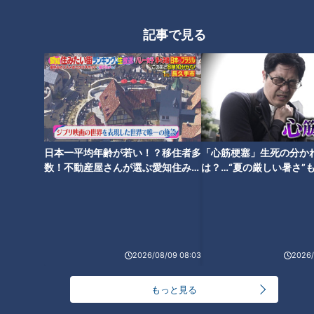
記事で見る
名古屋の隠れた名物「皿台湾」
“極厚チャーシュー”に驚愕！愛
とは？駄菓子屋の令和版“たませ
知・扶桑町の30年続く名店「し
ん”も！地元で人気の“愛されフ
な㐂」の『チャーシューめん』
ード”を調査
＆豊田市の給食から生まれた
『納豆あえ』を調査！
日本一平均年齢が若い！？移住者多
「心筋梗塞」生死の分か
数！不動産屋さんが選ぶ愛知住みた
は？…“夏の厳しい暑さ”
い街ランキング1位は？
に！発症前のキケンなサ
肉汁がドバドバ止まらない！？
法
名東区で15年愛され続ける「キ
ッチンノム」のハンバーグ 実
は“伝説の洋食店”から受け継い
だ伝統の味だった
2026/08/09 08:03
2026/
もっと見る