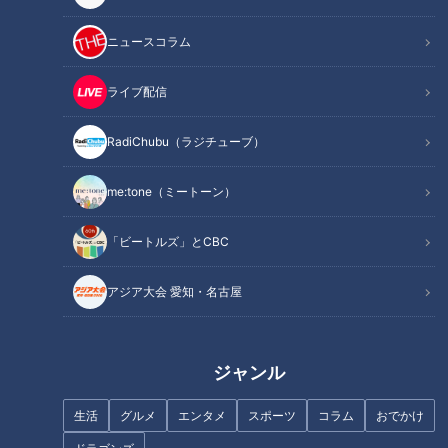
ニュースコラム
ライブ配信
RadiChubu（ラジチューブ）
me:tone（ミートーン）
記事に戻る
「ビートルズ」とCBC
この記事を見たあなたへのおすすめ
アジア大会 愛知・名古屋
ジャンル
生活
グルメ
エンタメ
スポーツ
コラム
おでかけ
「レトロかわいい」とSNSで話
ランチでにぎわうこだわり定食