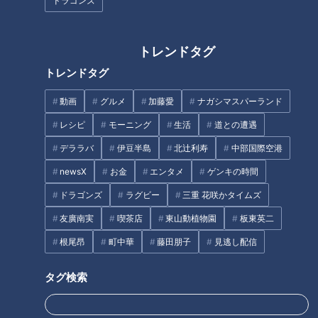
ドラゴンズ
題に！三重・四日市市で愛され
店の銀だら西京焼き/まかないか
る老舗喫茶の“名物メニュー”と
ら生まれた和風オムライス【愛
は？愛知・あま市の“極上塩タ
されフード】
トレンドタグ
ン”も調査
トレンドタグ
動画
グルメ
加藤愛
ナガシマスパーランド
レシピ
モーニング
生活
道との遭遇
「包丁いらずのふわとろオムラ
町中華激戦区の人気店の店主が
イス」の作り方【キユーピー３
教えたくないお店！地元で愛さ
デララバ
伊豆半島
北辻利寿
中部国際空港
分クッキング】
れる鶏肉干し鍋とは？
newsX
お金
エンタメ
ゲンキの時間
ドラゴンズ
ラグビー
三重 花咲かタイムズ
友廣南実
喫茶店
東山動植物園
板東英二
根尾昂
町中華
藤田朋子
見逃し配信
SNSで大バズりの「海老ワンタ
ほぼ三重・津市 白山町だけ愛さ
タグ検索
ン麺」！？大衆町中華が大行列
れフード『大海老フライ定食』
店に！大将が感動した思い出の
をいただきます！【愛されフー
味とは
ド】