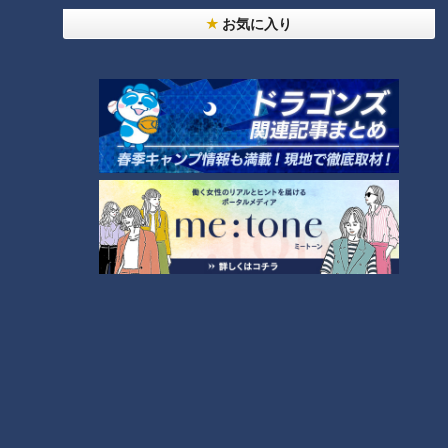
お気に入り
ランキング
RANKING
24時間
週間
月間
NEW
「心筋梗塞」生死の分かれ道は？…“夏の厳しい暑
1
さ”もきっかけに！発症前のキケンなサインと対処
法
「すごい痩せましたね！」…世界一楽なスクワッ
ト！？ダイエットのスペシャリストに学ぶ「無理な
2
くやせる方法」