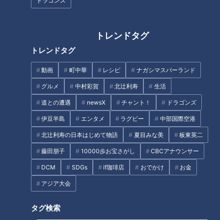
ドラゴンズ
トレンドタグ
地元の牛乳から作られたバター
「名前からしてヤバい！」断ト
トレンドタグ
を使ったスイーツ専門店
ツ人気の『カラ揚げラーメン』
『GERO GERO BUTTER
に老舗の特上うなぎ丼！暑～い
動画
町中華
レシピ
ナガシマスパーランド
STAND』
岐阜県多治見市で出会ったスタ
ミナ飯！
グルメ
中村彩賀
北辻利寿
生活
道との遭遇
newsX
チャント！
ドラゴンズ
伊豆半島
エンタメ
ラグビー
中部国際空港
東海地方のソウルフード「スガ
北辻利寿の日本はじめて物語
夏目みな美
板東英二
三重県大紀町・錦の愛されフー
キヤ」の新業態！？本格パンチ
ド『べっこうちらし寿司』を調
藤田朋子
10000歩お宝さがし
CBCアナウンサー
系ラーメンの秘密とは とんかつ
査！ 魚の照りが“べっこう”の
の名店「知多家」から生まれた
DCM
SDGs
if珈琲店
おでかけ
お金
ような漁師町ならではのちらし
しゃぶしゃぶ店も
タグ
寿司
アジア大会
グルメ
チャント！
加藤愛
愛されフード
愛知
タグ検索