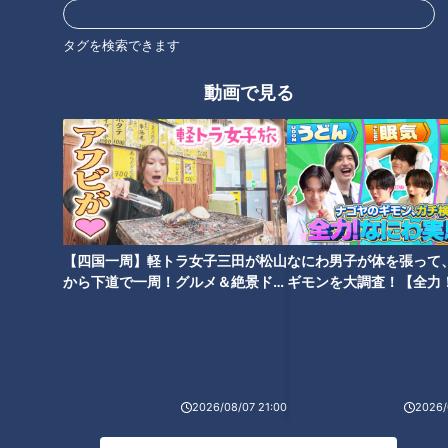
タグを検索できます
オススメ関連コンテンツ
動画で見る
毎日昼過ぎには完売！？子ども
名古屋の隠れた名物「皿台湾」
にも人気の餡玉『上玉』の魅力
とは？駄菓子屋の令和版“たませ
とは？名古屋市の老舗和菓子店
ん”も！地元で人気の“愛されフ
【四国一周】軽トラ女子三田が松山
なにわ男子が体を張って
『不朽園』が作る愛されフード
ード”を調査
から下道で一周！グルメ＆絶景ドラ
ギモンを大調査！【全力
を調査
イブ⑳
験部～ナゴヤのギモン、
～】
2026/08/07 21:00
2026/
濃厚なのに後味サッパリ！？名
“極厚チャーシュー”に驚愕！愛
古屋の行列店「幸先坂」の「厚
知・扶桑町の30年続く名店「し