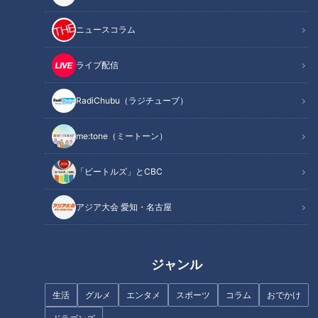
ニュースコラム
ライブ配信
記事に戻る
RadiChubu（ラジチューブ）
この記事を見たあなたへのおすすめ
me:tone（ミートーン）
「ビートルズ」とCBC
アジア大会 愛知・名古屋
食べなきゃ損するグルメ三重・
【おうちでグルメ】行列のでき
鈴鹿市『なおべぇの鶏焼き』＆
る東海地方の餃子専門店『岐
ジャンル
岐阜中津川市『ぽん太の五平も
州』店主が直伝！おうちで簡単
ち』【愛されフード】
ジューシー餃子
生活
グルメ
エンタメ
スポーツ
コラム
おでかけ