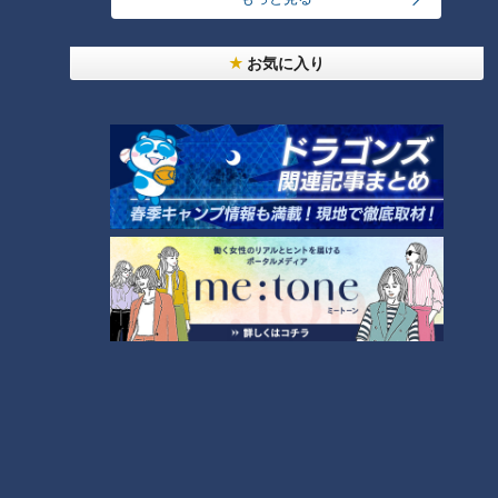
お気に入り
ランキング
RANKING
24時間
週間
月間
友廣アナの自転車旅｜愛知・蒲郡市へ！三河湾ぐる
っと125kmの自転車旅！【チャント！特集】
1
大学のサークルで増える？複数のスポーツを融合さ
せた「ピックルボール」
「人を狂わせる魅力がある」道マニア・鹿取茂雄が
惚れ込んだレンガの橋梁とは？未公開の道3選
3