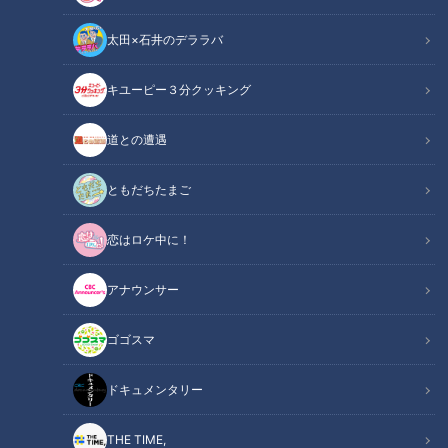
太田×石井のデララバ
キユーピー３分クッキング
CBCテレビ『チャント！』食べなきゃ損する！愛されフード
道との遭遇
この記事の画像
（全9枚）
ともだちたまご
恋はロケ中に！
アナウンサー
ゴゴスマ
ドキュメンタリー
THE TIME,