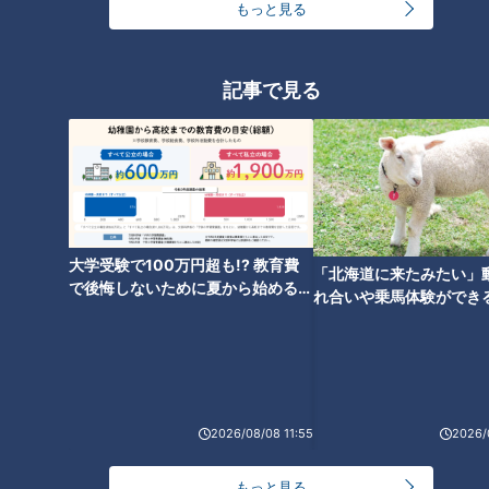
切焼豚つけ麺」とは？岐阜市・
な㐂」の『チャーシューめん』
もっと見る
サカエパンの「焼きそばくん」
＆豊田市の給食から生まれた
も調査
『納豆あえ』を調査！
記事で見る
肉汁がドバドバ止まらない！？
名東区で15年愛され続ける「キ
ッチンノム」のハンバーグ 実
は“伝説の洋食店”から受け継い
大学受験で100万円超も!? 教育費
だ伝統の味だった
「北海道に来たみたい」
で後悔しないために夏から始めるお
れ合いや乗馬体験ができ
金の準備術とは
ススメ！不動産屋さんが
とは
2026/08/08 11:55
2026/
もっと見る