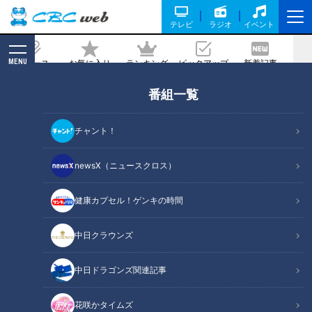
テレビ
ラジオ
イベント
MENU
ニュース
お気に入り
ランキング
ピックアップ
新着記事
CBC MAGAZINE
番組一覧
高さ約15センチ！？地元食材を贅沢に使
った『emバーガー』を調査！愛知県豊
チャント！
橋市の“愛されフード”とは？
newsX（ニュースクロス）
記事に戻る
健康カプセル！ゲンキの時間
中日クラウンズ
中日ドラゴンズ関連記事
花咲かタイムズ