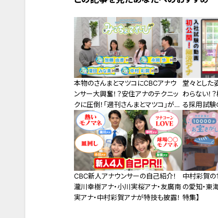
本物のさんまとマツコにCBCアナウ
堂々とした
ンサー大興奮！？安住アナのテクニッ
わらない！
クに圧倒！「週刊さんまとマツコ」がア
る採用試験
ナウンス部にやってきた！
CBC新人アナウンサーの自己紹介！
中村彩賀の1
瀧川幸樹アナ・小川実桜アナ・友廣南
の愛知・東海
実アナ・中村彩賀アナが特技も披露！
特集】