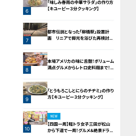
「味しみ春雨の中華サラダ」の作り方
【キユーピー３分クッキング】
6
5
都市伝説となった「柳橋駅」設置計
画 リニアで脚光を浴びた再検討の
7
機運
本場アメリカの味に舌鼓！ボリューム
満点グルメからレトロ史料館まで！
8
愛知・東海市の感動スポット3選
「とうもろこしとにらのチヂミ」の作り
方【キユーピー３分クッキング】
9
NEW
【四国一周】軽トラ女子三田が松山
10
から下道で一周！グルメ＆絶景ドライ