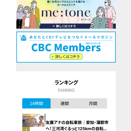
ランキング
RANKING
24時間
週間
月間
友廣アナの自転車旅｜愛知・蒲郡市
へ！三河湾ぐるっと125kmの自転車
1