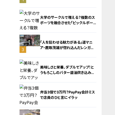
旅！【チャント！特集】
大学のサークルで増える？複数のス
ポーツを融合させた「ピックルボー
ル」
「人を狂わせる魅力がある」道マニ
ア・鹿取茂雄が惚れ込んだレンガの
3
橋梁とは？未公開の道3選
2
美味しさと栄養、ダブルでアップ！と
うもろこしのバター醤油炊き込みご
飯
弁当3個で3万円？PayPay会計ミス
で店員のひと言にイラッ
4