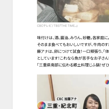
CBCテレビ / TBS『THE TIME，』
味付けは、酒、醤油、みりん、砂糖。各家庭
そのまま食べてもおいしいですが、牛肉のす
藤アナは、卵につけて試食！一口頬張り、「体
としています！これなら魚が苦手なお子さんで
「三重県南部に伝わる郷土料理じふ鍋！ぜひ