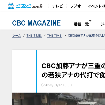
テレビ
ラジオ
イベント・
CBC MAGAZINE
番組一覧
ジ
ホーム
THE TIME,
THE TIME,
CBC加藤アナが三重の郷土
CBC加藤アナが三重
の若狭アナの代打で食
2023/01/17 10:00