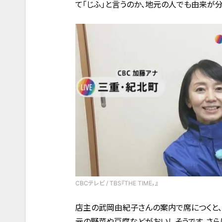
て「じふ」と言うのか、地元の人でも由来が分
CBCテレビ / TBS『THE TIME，』
店主の武岡由紀子さんの案内で席につくと
元の野菜や豆腐などがおいしそうです。さら