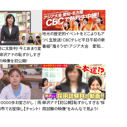
地元の歴史的イベントをどこよりもア
ツく生放送！CBCテレビ平日午前の新
番組「推そうぜ！アジア大会 愛知・
姿に太鼓判！今とあまり変
名古屋」９月１４日スタート！
？柳沢アナの恥ずかしすぎ
の映像を初公開！
0000歩お宝さがし｜雨
柳沢アナ【初公開】恥ずかしすぎる“採
市でお宝探し【チャント！
用試験の映像”をみんなで見よう！