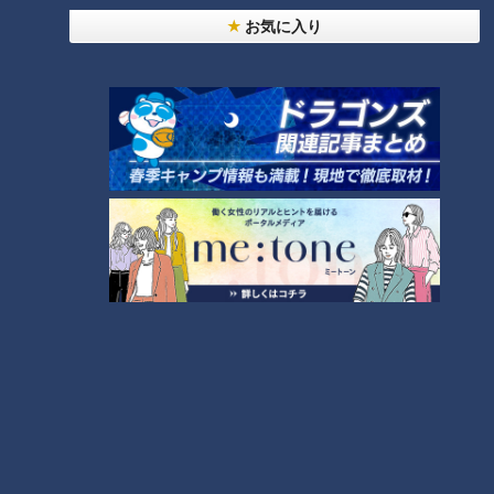
お気に入り
安藤「試合時間がめちゃくちゃ長いっていうところなんです
よ！」
最も長いのが「テストマッチ」と呼ばれる形式で、1日7時間
×5日間。1週間まるごと使って1試合を行ないます。
次に長い「ワンデーインターナショナル」は7時間。野球より
はるかに長い試合形式です。
安藤が観戦したのは「T20」という形式で、3時間で行なわれ
ます。攻守の交代が1回ずつで、1度攻撃して1度守ったら終了
です。
日本が先攻だった試合では、攻めている時間が長く続き、いつ
トイレに行こうか、いつキッチンカーに行こうか迷うほどだっ
たといいます。