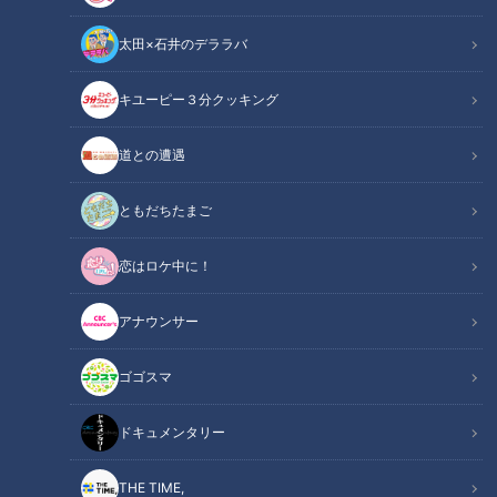
の放送では、安藤渚七が、9月に名古屋で開催されるアジア競
太田×石井のデララバ
技大会の競技のひとつ「クリケット」を取り上げました。5月
に日進市の口論義（こうろぎ）運動公園で行なわれたワールド
キユーピー３分クッキング
カップ予選を観戦した模様について語ります。
道との遭遇
関連リンク
この記事をradiko（ラジコ）で聴く
ともだちたまご
INDEX
恋はロケ中に！
留学先で出会ったクリケット
アナウンサー
世界2位の競技人口
日進市で開催されたW杯予選
ゴゴスマ
野球場が円形球場に大変身
形式によって違う試合時間
ドキュメンタリー
ランチもティータイムもあり
敵のファインプレーに大歓声
THE TIME,
オススメ関連コンテンツ