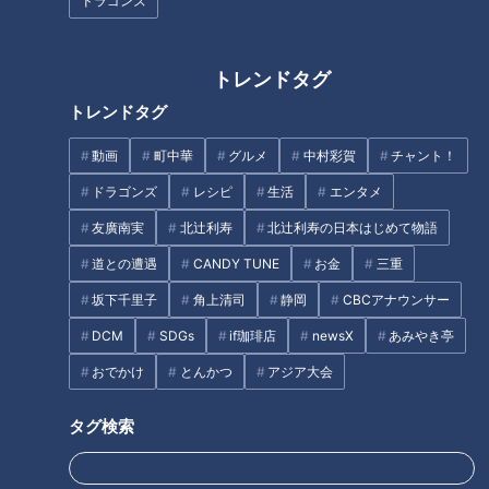
ドラゴンズ
世界2位の競技人口
トレンドタグ
日本ではまだまだ知られていないクリケットですが、世界に目
トレンドタグ
を向けると、競技人口はサッカーに次ぐ第2位。ファンの数は
10億人以上ともいわれる人気のスポーツです。
動画
町中華
グルメ
中村彩賀
チャント！
ドラゴンズ
レシピ
生活
エンタメ
世界最大規模のクリケット場は、オーストラリアのメルボルン
友廣南実
北辻利寿
北辻利寿の日本はじめて物語
にあります。オーストラリアにとってクリケットは、いわば国
技のような存在。
道との遭遇
CANDY TUNE
お金
三重
坂下千里子
角上清司
静岡
CBCアナウンサー
ホストファザーが熱心に観戦していたのも、そうした事情があ
DCM
SDGs
if珈琲店
newsX
あみやき亭
ったといいます。
おでかけ
とんかつ
アジア大会
タグ検索
日進市で開催されたW杯予選