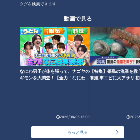
タグを検索できます
9月にはいよいよ、名古屋でアジア競技大会が開催されます。
動画で見る
そのテスト大会も兼ねて、5月8日から18日まで、クリケット
のワールドカップ予選が日本で行なわれました。日本はパプア
ニューギニアに次ぐ2位で予選を通過しています。
このうち、5月8日（金）から10日（日）にかけては、日進市
の口論義（こうろぎ）運動公園で試合が行なわれました。
なにわ男子が体を張って、ナゴヤの
【特集】篠島の漁業を救
ギモンを大調査！【全力！なにわ実
養殖 車エビに大アサリ 
安藤「クリケットが、愛知で、しかも日進で見られるなら行っ
験部～ナゴヤのギモン、ガチ検証
【newsX】
～】
てみようということで、行ってみました！」
野球場が円形球場に大変身
2026/08/06 12:00
2026/
口論義運動公園はアジア競技大会の会場にも決定していて、野
もっと見る