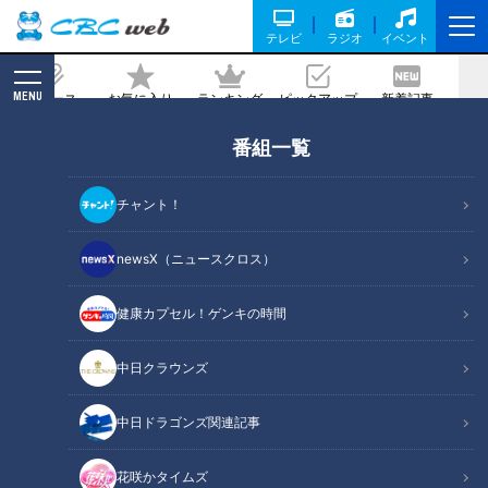
テレビ
ラジオ
イベント
MENU
ニュース
お気に入り
ランキング
ピックアップ
新着記事
CBC MAGAZINE
番組一覧
試合時間は最長7時間×5日間！安藤渚七
が語るクリケットの魅力
チャント！
2026/05/22 06:05
newsX（ニュースクロス）
健康カプセル！ゲンキの時間
RadiChubu（ラジチューブ）
中日クラウンズ
ドラ魂キング
中日ドラゴンズ関連記事
ＣＢＣラジオ『ドラ魂キング』の「趣味コレ」は、各曜日のパ
ーソナリティの趣味にフォーカスしたコーナーです。5月20日
花咲かタイムズ