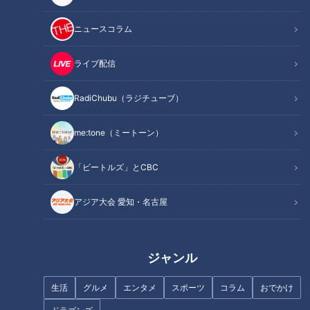
ニュースコラム
留学先で出会ったクリケット
ライブ配信
安藤がクリケットに興味を持ったきっかけは、高校時代に経験
RadiChubu（ラジチューブ）
した50日間のオーストラリア短期留学でした。ホームステイ
先のホストファザーが、テレビで連日クリケット中継を見てい
me:tone（ミートーン）
たのです。
「ビートルズ」とCBC
オーストラリアの夏は9月から4月。この期間がクリケットの
アジア大会 愛知・名古屋
シーズンにあたります。ラグビーが盛んな冬とは反対の時期に
行なわれるスポーツという位置づけでした。
ジャンル
ホストファザーが熱心に観戦していた光景を、安藤は今でもよ
く覚えているそうです。
生活
グルメ
エンタメ
スポーツ
コラム
おでかけ