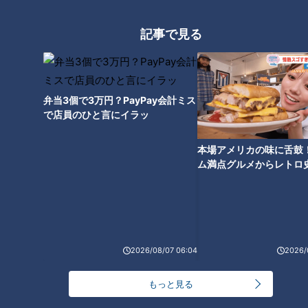
球場がクリケット専用球場に改装されていました。
記事で見る
クリケットのグラウンドは円形で、真ん中に野球でいうバッタ
ーボックスのようなものがあります。
ファールゾーンがないため、360度どこに打ってもよく、前に
弁当3個で3万円？PayPay会計ミス
飛ばす野球とは異なり、後ろにも真横にも打つことができま
で店員のひと言にイラッ
す。打つ場所によって技術が問われるスポーツです。
本場アメリカの味に舌鼓
ム満点グルメからレトロ
11人対11人で戦うクリケット。どこを守るか、どこに打つか
で！愛知・東海市の感動
に、工夫と作戦が必要になります。
選
形式によって違う試合時間
2026/08/07 06:04
2026/
クリケットには野球とは異なる大きな特徴がもうひとつありま
もっと見る
す。