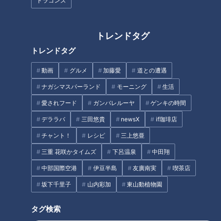
ドラゴンズ
list=PLOn6VYLd8F5eBRa_2xyh647CNQFDZykkJ
https://www.youtube.com/playlist?list=PLOn6VYLd8F5e-
ovaFzMeZUm1vZUS4F3OO
トレンドタグ
トレンドタグ
------------------------------------------------------------
-----------
動画
グルメ
加藤愛
道との遭遇
ナガシマスパーランド
モーニング
生活
#みてちょてれび #CBC #cbc5チャン春祭り #柳沢アナ #夏目
愛されフード
ガンバレルーヤ
ゲンキの時間
アナ #榊原アナ #永岡アナ
デララバ
三田悠貴
newsX
if珈琲店
【関連リンク】
チャント！
レシピ
三上悠亜
🎤「CBCアナウンサー」公式サイト
三重 花咲かタイムズ
下呂温泉
中田翔
https://hicbc.com/announcer/
中部国際空港
伊豆半島
友廣南実
喫茶店
🎤「CBCアナウンサー」公式X(旧Twitter)
坂下千里子
山内彩加
東山動植物園
https://twitter.com/cbc_announcer
🎤「CBCアナウンサー」公式Instagram
タグ検索
https://www.instagram.com/cbc.announcer/