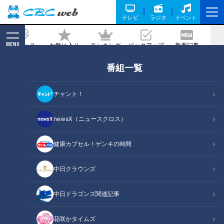
テレビ
ラジオ
イベント
MENU
ニュース
お気に入り
ランキング
ピックアップ
新着記事
CBC MAGAZINE
番組一覧
【切り抜きみてちょ】みんなで楽しむ春
祭り！ #5チャン春祭り #若狭アナ #佐
チャント！
藤アナ #南部アナ
newsX（ニュースクロス）
2026/05/21 18:08
健康カプセル！ゲンキの時間
中日クラウンズ
中日ドラゴンズ関連記事
花咲かタイムズ