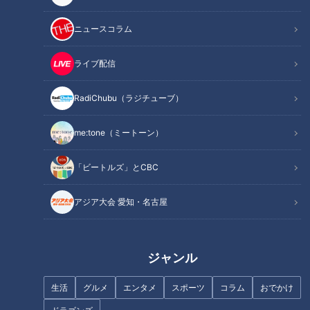
ください✨
ニュースコラム
■チャンネル登録・コメント＆グッドボタンもよろしくお願い
します！■
ライブ配信
------------------------------------------------------------
RadiChubu（ラジチューブ）
-----------
【動画もみてちょ】
me:tone（ミートーン）
https://youtube.com/live/nmHzHsiIrhY?feature=share
「ビートルズ」とCBC
https://youtube.com/live/8jhOfsq9hLM?feature=share
https://youtu.be/ID1tf167Yxc
アジア大会 愛知・名古屋
https://youtu.be/3dWphrzo_jc
【再生リストもみてちょ】
ジャンル
https://www.youtube.com/playlist?
list=PLOn6VYLd8F5fBGV51lso1ywzO1vVcRxQX
生活
グルメ
エンタメ
スポーツ
コラム
おでかけ
https://www.youtube.com/playlist?