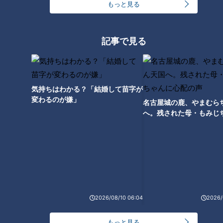
もっと見る
誰でも跳人になれる！100万人
が集う青森ねぶた祭りの知られ
【切り抜きみてちょ】今年もや
記事で見る
ざる魅力を大公開
ります！CBC5チャン春祭り！
#5チャン春祭り #みてちょてれ
び #名古屋 #春祭り
気持ちはわかる？「結婚して苗字が
変わるのが嫌」
名古屋城の鹿、やまむら
肉のペンライトが揺れた！酒井
へ。残された母・もみじ
直斗の夏まつり
配の声
【春のお出かけWEEK】1日遊べ
るお値打ちスポット＆絆を深め
るスポットを確かめさせて頂き
ます！【チャント！】
2026/08/10 06:04
2026/
もっと見る