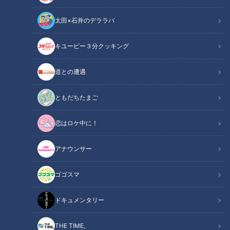
太田×石井のデララバ
キユーピー３分クッキング
アナウンサー
アナウンサーYouTube企画
道との遭遇
みんな100点満点笑顔
ともだちたまご
【本編動画の概要はこちら】
恋はロケ中に！
今回は3月に開催されたCBCテレビ5チャン春祭りの裏側を
アナウンサー
Vlog風にお届けします！柳沢アナが自身のスマホを片手にス
テージの裏側、イベントの様子、アナウンス部の当日どんな動
ゴゴスマ
きをしていたのか？をばっちり撮影しています！イベントが始
まるその瞬間、裏ではどんな動きだったのか？カラオケ大会の
ドキュメンタリー
前に最後まで準備していたメンバーは？みてちょてれびの公開
収録は？テレビでも放送されない貴重なVlogをぜひお楽しみ
THE TIME,