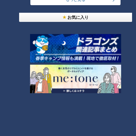
【春のお出かけWEEK】大阪・
【マッチョ人力車】予約開始！
関西万博！万博ついでに関西
瀧川アナがCBC 5チャン春祭り
お気に入り
旅！【チャント！】
で人力車を引く！肉体改造の結
果は・・・？ #瀧川アナ #人力
タグ
車 #筋トレ #トレーニング
#cbc5チャン春祭り
動画
アナウンサー
佐藤楠大
南部志穂
夏目みな美
柳沢彩美
榊原悠介
若狭敬一
番組紹介
アナウンサー
アナウンサーYouTube企画
ホームページ
公式サイト