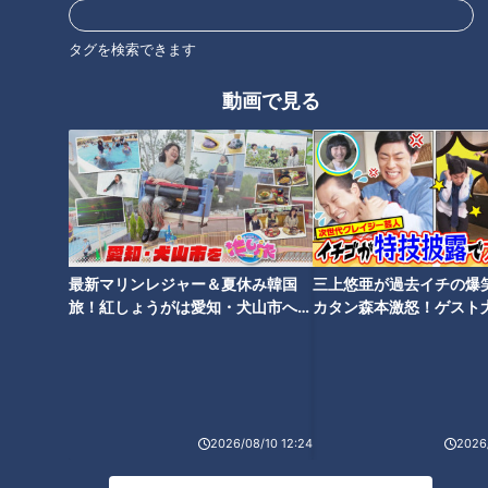
CBCテレビLINE公式アカウント
https://lin.ee/25iffnNj
タグを検索できます
------------------------------------------------------------
動画で見る
-----------
この動画はCBCアナウンサーが、番組を離れて自由な立場で
撮影しているものでCBCテレビの意見を代弁しているもので
はありません。但し、動画はCBCテレビ番組基準に準拠して
制作しています。
https://hicbc.com/tv/corporation/banshin/kijun.htm
最新マリンレジャー＆夏休み韓国
三上悠亜が過去イチの爆
旅！紅しょうがは愛知・犬山市へ
カタン森本激怒！ゲスト
【花咲かタイムズ】
【ともだちたまご】
この記事の画像を見る
この記事を見たあなたへのおすすめ
2026/08/10 12:24
2026/