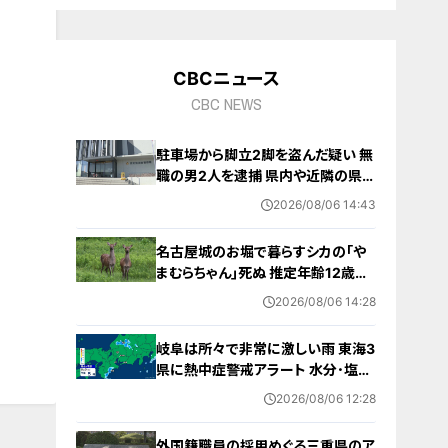
10
CBCニュース
CBC NEWS
駐車場から脚立2脚を盗んだ疑い 無
職の男2人を逮捕 県内や近隣の県で
相次ぐ窃盗事件との関連は… 愛知
2026/08/06 14:43
名古屋城のお堀で暮らすシカの｢や
まむらちゃん｣死ぬ 推定年齢12歳以
上 7月半ばから体調不良 母親とみら
2026/08/06 14:28
れる｢もみじちゃん｣は元気に暮らす
岐阜は所々で非常に激しい雨 東海3
県に熱中症警戒アラート 水分･塩分
補給など対策を 愛知･名古屋･岐阜･
2026/08/06 12:28
三重の天気予報（8/6 昼）
外国籍職員の採用めぐる三重県のア