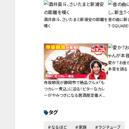
酒井直斗、さいたまと新浦安の距離を
昔の曲に新
嘆く
T-SQUAR
愛か？お金
本音を語る
寺坂頼我が静岡市で絶品グルメ「も
つカレー煮込」に迫る！ビターなカレ
ーがやみつきになる居酒屋定番メニ
ュー！
タグ
なるほど
家族
ラジチューブ