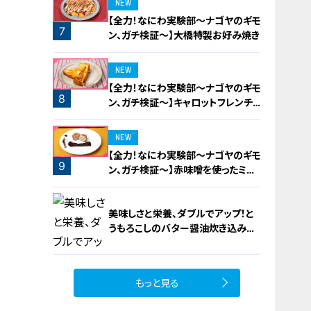
5
NEW
【全力！なにわ実験部～ナゴヤのギモ
7
ン、ガチ検証～】大橋特製お好み焼き
NEW
【全力！なにわ実験部～ナゴヤのギモ
8
ン、ガチ検証～】キャロットフレンチ
ロースト
NEW
【全力！なにわ実験部～ナゴヤのギモ
9
ン、ガチ検証～】赤味噌を使ったミル
フィーユ味噌トンカツ
美味しさと栄養、ダブルでアップ！と
うもろこしのバター醤油炊き込みご
飯
もっと見る