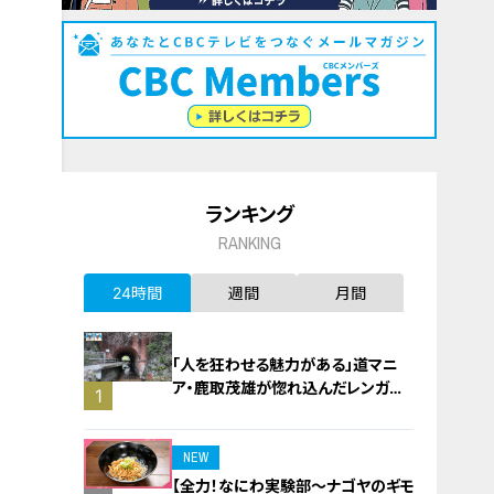
ランキング
RANKING
24時間
週間
月間
「人を狂わせる魅力がある」道マニ
ア・鹿取茂雄が惚れ込んだレンガの
1
橋梁とは？未公開の道3選
NEW
【全力！なにわ実験部～ナゴヤのギモ