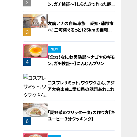
2
ン、ガチ検証～】しらたきで作った豚
バラミンチの油そば
友廣アナの自転車旅｜愛知・蒲郡市
へ！三河湾ぐるっと125kmの自転車
3
旅！【チャント！特集】
NEW
【全力！なにわ実験部～ナゴヤのギモ
4
ン、ガチ検証～】にんじんプリン
コスプレサミット、ワクワクさん、アジ
ア大会楽曲…愛知県の話題あれこれ
「夏野菜のフリッタータ」の作り方【キ
ユーピー３分クッキング】
6