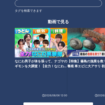
分だけ買う。こういう気持ち、大事ですよね」
タグを検索できます
小高「そうですね」
動画で見る
最近、レシピサイトなどでも「使い切り」「ここも食べられる
よ。捨てないで」という記事が増えているようです。
「けがの功名」ではありませんが、値上げ対策は同時に食料廃
棄対策にもつながります。
なにわ男子が体を張って、ナゴヤの
【特集】篠島の漁業を救
つボイ「これからの季節は保存方法。これも大事なことだと思
ギモンを大調査！【全力！なにわ実
養殖 車エビに大アサリ 
います」
験部～ナゴヤのギモン、ガチ検証
【newsX】
～】
小高「気温がいま高くなってきて。まだ爽やかな感じでも気温
高かったりする」
2026/08/06 12:00
2026/
最後に食べた人が片付ける