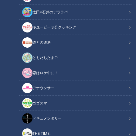
化もあり、今年9月までの値上げ予想は6千品目以上となって
太田×石井のデララバ
います。暮らしに欠かせない飲食料品の値上げラッシュが止ま
らない中で、私たちにできるのはどんなことでしょうか？5月
キユーピー３分クッキング
13日放送のＣＢＣラジオ『つボイノリオの聞けば聞くほど』
では、つボイノリオと小高直子アナウンサーが、飲食料品の値
道との遭遇
上げ対策について解説します。
ともだちたまご
関連リンク
この記事をradiko（ラジコ）で聴く
恋はロケ中に！
INDEX
アナウンサー
値上げした飲食料品は2万品目以上
ゴゴスマ
中東情勢が暮らしに与える深刻な影響
最後に食べた人が片付ける
ドキュメンタリー
オススメ関連コンテンツ
THE TIME,