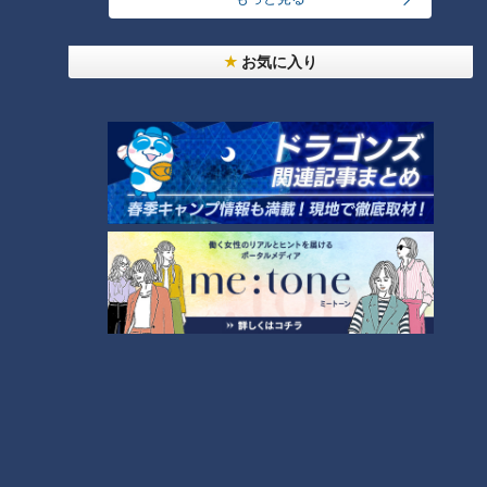
くと。出したらしまう！家族全員でやりましょう」
食べ物を腐らせないことで食料廃棄が減り、食中毒のリスクが
お気に入り
減れば、健康維持にもつながります。
小高「いろんなところを気にしながら乗り切りましょう」
(nachtm)
この記事の画像を見る
この記事を見たあなたへのおすすめ
影響広がるナフサショック。私
スーパーのポリ袋をスムーズに
たちにできる事は？
開けるには？