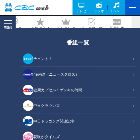
テレビ
ラジオ
イベント
MENU
ニュース
お気に入り
ランキング
ピックアップ
新着記事
CBC MAGAZINE
番組一覧
止まらない飲食料品の値上げラッシュ。
私たちにできることは？
チャント！
2026/05/19 05:58
newsX（ニュースクロス）
健康カプセル！ゲンキの時間
RadiChubu（ラジチューブ）
中日クラウンズ
つボイノリオの聞けば聞くほど
中日ドラゴンズ関連記事
食料品の値上げが続いています。帝国データバンクの調査によ
ると、昨年の飲食料品の値上げは2万品目以上。中東情勢の変
花咲かタイムズ