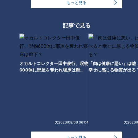
もっと見る
5月でも30度近い日もある今日この頃。
記事で見る
小高「今までテーブルに出していて大丈夫だったものが、意外
に早く腐っちゃう時期です」
つボイ「一番油断しやすい時期」
オカルトコレクター田中俊行、呪物
「肉は健康に悪い」は嘘
600体に部屋を奪われ寝床は廊
幸せに感じる物質が出る
小高「なるべく食べ切るのがいいんですけど。残ったものはす
下？
ぐに冷蔵庫に入れる。作りすぎたら冷凍するなど。真夏の暑か
った時を思い出して、今からやるといいですね」
家族の食事時間がまちまちな場合は、「最後に食べた人が片付
ける」という当たり前のルールを徹底してほしいと小高。
2026/08/06 06:04
2026/
つボイ「ちゃんとしまっといてよ。食器は洗い場まで持ってい
もっと見る