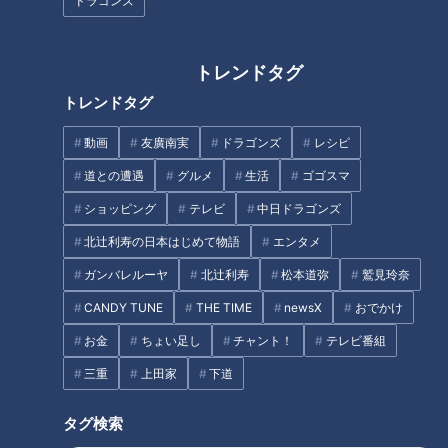
ドラゴンズ
は円安とか、人件費が上がってきたということがありました。
今年はさらにホルムズ海峡の状況が加わってきた」
トレンドタグ
トレンドタグ
中東情勢が暮らしに与える深刻な影響
動画
友廣南実
ドラゴンズ
レシピ
2月以降、アメリカとイスラエルが行ったイランへの軍事攻撃
道との遭遇
グルメ
生活
ゴゴスマ
によって、ホルムズ海峡が事実上封鎖されました。
ショッピング
テレビ
中日ドラゴンズ
北辻利寿の日本はじめて物語
エンタメ
世界各国で原油の高騰や不足が続いているだけでなく、原油か
ガンバレルーヤ
北辻利寿
松本道弥
鷲見玲奈
ら作られるナフサの供給不足が徐々に私たちの生活に影響を及
ぼし始めています。
CANDY TUNE
THE TIME
newsX
おでかけ
ナフサはパッケージなどさまざまな品に使われているため、飲
お金
ちょい足し
チャント！
テレビ番組
食料品の値上げに直接結びついています。
三重
上田家
下道
つボイ「食料品の値上げに立ち向かうには、とにかく『せっか
タグ検索
く買ったものを無駄にしない』ということ。残さない。必要な