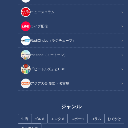
値上げした飲食料品は2万品目以上
ニュースコラム
小高「食料品の値上げが続いていますね」
ライブ配信
帝国データバンクの調査では、昨年の飲食料品の値上げは2万
RadiChubu（ラジチューブ）
609品目だったそうです。
me:tone（ミートーン）
昨年で大規模な値上げラッシュが一巡し、値上げは一時的に収
束する見通しだとする見方もありました。
「ビートルズ」とCBC
ところが今年に入って1-4月に値上げがあったのは、3593品
アジア大会 愛知・名古屋
目。
さらに日本経済新聞によると、現在のところ判明している今年
９月までの値上げ予想は、累計6290品目にのぼります。
ジャンル
つボイ「まだまだ多いですね。生産者の生活を守るため、企業
生活
グルメ
エンタメ
スポーツ
コラム
おでかけ
が続いていくためというのはわかっておりますけれども。昨年