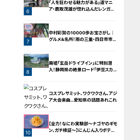
「人を狂わせる魅力がある」道マニ
ア・鹿取茂雄が惚れ込んだレンガの
6
橋梁とは？未公開の道3選
中村彩賀の10000歩お宝さがし｜
グルメ＆名所！雨の三重・四日市市で
7
お宝探し【チャント！特集】
廃墟「玄岳ドライブイン」に特別潜
入！静岡県の絶景ロード「伊豆スカイ
8
ライン」の歴史と魅力に迫る
コスプレサミット、ワクワクさん、アジ
ア大会楽曲…愛知県の話題あれこれ
【全力！なにわ実験部～ナゴヤのギモ
ン、ガチ検証～】にんじん入りポテト
10
サラダ