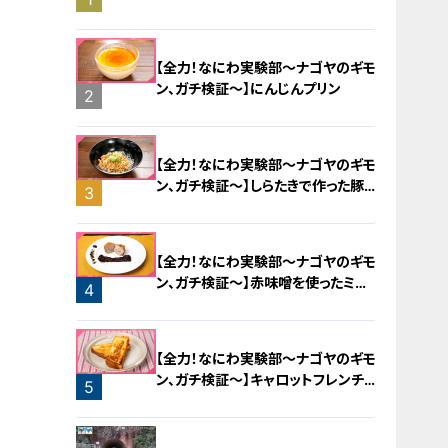
旅！【チャント！特集】
【全力！なにわ実験部～ナゴヤのギモ
ン、ガチ検証～】にんじんプリン
2
【全力！なにわ実験部～ナゴヤのギモ
ン、ガチ検証～】しらたきで作った豚
3
バラミンチの油そば
【全力！なにわ実験部～ナゴヤのギモ
ン、ガチ検証～】赤味噌を使ったミル
4
フィーユ味噌トンカツ
【全力！なにわ実験部～ナゴヤのギモ
ン、ガチ検証～】キャロットフレンチ
5
ロースト