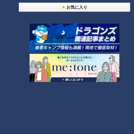
お気に入り
「サンデードラゴンズ」より田中幹也選手(C)CBCテレビ
―現在読谷でキャンプ中の田中幹也選手の印象は？
立浪監督「技術的には言うことない選手なので、あとは体調
面。特に肩は手術していますからこの辺の不安が無くなれば考
えたいなと思っています。（キャンプ中の一軍昇格は？）今、
下でしっかりやっているので、そんなに慌てなくていいと思っ
ている。」
―二遊間のレギュラーを獲得するのはどんな選手？
立浪監督「まずは守備ですよね、守備の不安が少ない守備力の
高い選手を使いたいと思っています。（龍空選手はどうか？）