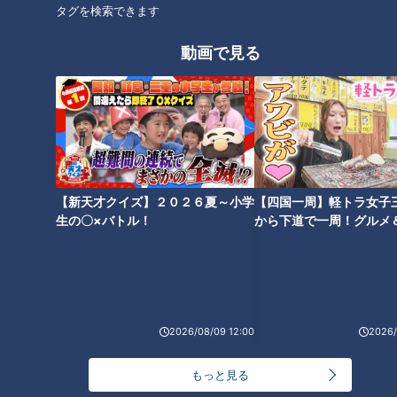
得はしていますので、見ながら考えていきたいなと思っていま
タグを検索できます
す。ビシエドはこのキャンプでは外野は考えてないです。」
動画で見る
打順はまだ確定させていないと語りつつも、恐らくファースト
で間違いない中田選手。そんな状況だからこそビシエド選手の
奮起にも注目したい。
そんな話題の中田選手は、ドラゴンズのユニフォームに袖を通
して、「改めて今年一年が始まるという気持ちになった。チー
【新天才クイズ】２０２６夏～小学
【四国一周】軽トラ女子
ムとしては優勝そして日本一、監督を男にしたい。」とコメン
生の〇×バトル！
から下道で一周！グルメ
ト、心機一転新しい風を吹き込んでチームに勢いづけてもらい
イブ⑳
たい。
―二遊間のレギュラー争いについて、ドラフト2位の津田啓史
選手の印象は？
2026/08/09 12:00
2026/
立浪監督「肩も強いですし、脚力もありますし、どんどん基本
もっと見る