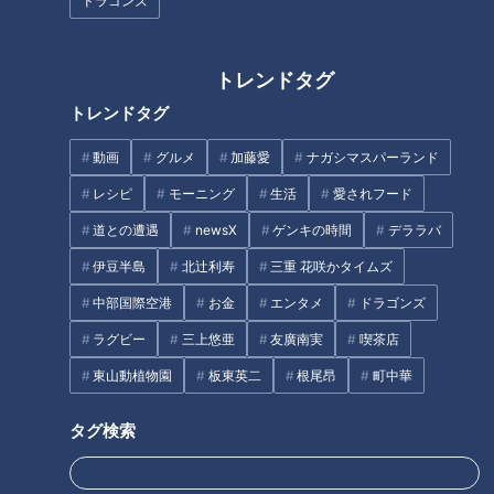
ドラゴンズ
競争激化で全ポジション未知数！内野のレギュラ
ー争いについて迫る！
トレンドタグ
トレンドタグ
動画
グルメ
加藤愛
ナガシマスパーランド
レシピ
モーニング
生活
愛されフード
道との遭遇
newsX
ゲンキの時間
デララバ
伊豆半島
北辻利寿
三重 花咲かタイムズ
中部国際空港
お金
エンタメ
ドラゴンズ
ラグビー
三上悠亜
友廣南実
喫茶店
「サンデードラゴンズ」より中田翔選手(C)CBCテレビ
東山動植物園
板東英二
根尾昂
町中華
―中田翔選手、ビシエド選手の起用については？
タグ検索
立浪監督「まずは（ファーストは）中田でいくという思いで獲