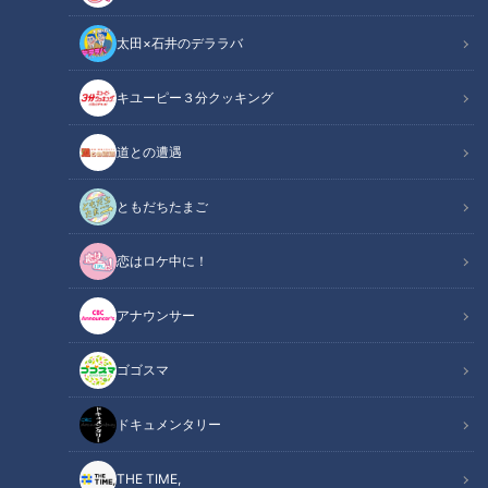
太田×石井のデララバ
「サンデードラゴンズ」より立浪和義監督(C)CBCテレビ
キユーピー３分クッキング
中日ドラゴンズ
道との遭遇
サンドラコラム
ともだちたまご
「とある妄想しがちなファンのドラゴンズ見聞録」
恋はロケ中に！
ＣＢＣテレビ「サンデードラゴンズ」（毎週日曜日午後１２時
５４分から東海エリアで生放送）を見たコラム
アナウンサー
【動画】中田翔と清原和博氏が対面!!そこで飛
ゴゴスマ
関連リンク
び出した中田翔のキャンプ第一号となる柵越え
がコチラ【1分40秒～】
ドキュメンタリー
“個々のレベルアップ”をテーマにした今年のドラゴンズ沖縄春
THE TIME,