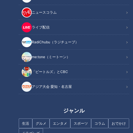
季キャンプ。新戦力が加入しポジション争いが加熱する中、注
目度の高い中田翔選手とビシエド選手のファースト争いや、二
ニュースコラム
遊間の構想、開幕投手の行方など気になる話題は盛り沢山！今
回のサンドラでは気になることすべてを立浪和義監督に直撃！
ライブ配信
それでは早速振り返る！
RadiChubu（ラジチューブ）
INDEX
me:tone（ミートーン）
競争激化で全ポジション未知数！内野のレギュラー争いに
「ビートルズ」とCBC
ついて迫る！
新加入選手もしのぎを削る！外野のポジション争奪戦につ
アジア大会 愛知・名古屋
いて迫る！
候補は充実！開幕投手、ローテーション、リリーフ…ピッチ
ャー陣について迫る！
オススメ関連コンテンツ
ジャンル
生活
グルメ
エンタメ
スポーツ
コラム
おでかけ