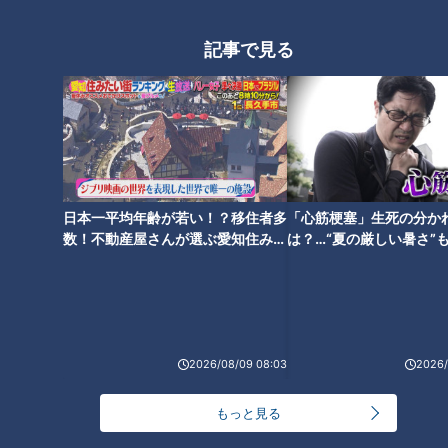
の反復練習をやっていけば楽しみな選手ですね。バッティング
も力はあるんですけども、もっともっと良くなると思いま
記事で見る
す。」
―ドラフト3位の辻本倫太郎選手の印象は？
立浪監督「すごく元気で、動きもいいですし、守備も練習すれ
ば脚力はあるので、前のダッシュもいいですし楽しみな選手で
すね。バッティングも身体は小さいんですけど、パンチ力が結
日本一平均年齢が若い！？移住者多
「心筋梗塞」生死の分か
構あって、おそらく実戦向きの選手かなとイメージしていま
数！不動産屋さんが選ぶ愛知住みた
は？…“夏の厳しい暑さ”
い街ランキング1位は？
に！発症前のキケンなサ
す。」
法
2026/08/09 08:03
2026/
もっと見る