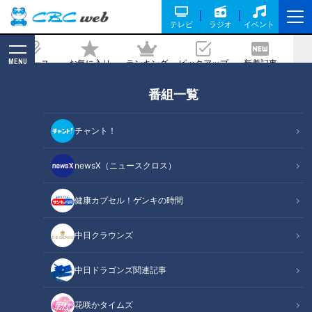
テレビ
ラジオ
イベント
MENU
ニュース
お気に入り
ランキング
ピックアップ
新着記事
CBC MAGAZINE
番組一覧
中田翔の起用法は？二遊間はルーキー？
開幕投手の行方は？立浪監督の今シーズ
チャント！
ン逆襲の構想に迫る！
newsX（ニュースクロス）
2024/02/06 17:25
健康カプセル！ゲンキの時間
中日クラウンズ
中日ドラゴンズ関連記事
花咲かタイムズ