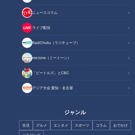
特に目撃情報が多い交差点付近に行ってみると、ニワトリを散
歩させる謎の男性がいました。この不思議な光景を動画に撮る
ニュースコラム
男性や、声をかける女性の姿が。
謎の男性は、コンビニに入る前、ニワトリに「待て」と声をか
ライブ配信
けて入店。ニワトリも大人しく待っています。
RadiChubu（ラジチューブ）
（通りかかった女性）
「ちゃんとお利口に待ってるみたいだね」
me:tone（ミートーン）
男性が通った道沿いの飲食店で働く女性も最初は驚いたもの
「ビートルズ」とCBC
の、周辺を散歩している光景をよく見かけると話します。
アジア大会 愛知・名古屋
この辺りでは知られた存在なのか、コンビニの前でタバコを吸
う男性は隣にニワトリがいる嘘のようなシチュエーションでも
気にする様子すらありません。
ジャンル
生活
グルメ
エンタメ
スポーツ
コラム
おでかけ
INDEX