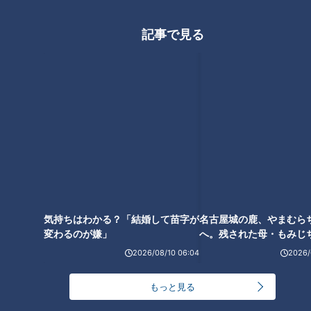
ニワトリを飼うようになった理由
記事で見る
近藤さんは以前、名古屋市内で飲食店を経営していましたが今
は仕事ができず、ギリギリの生活。その理由は体調でした。
翌日、近藤さんが向かったのは病院。2017年にステージ4の大
腸がんが見つかり、当初は余命3年と言われていました。手術
で大腸と直腸のほとんどを失い、さらに2020年には腎臓にも
がんが見つかって、現在も月に1回、がんの治療と定期検査を
受けているのです。
病院からの帰り道、ニワトリのきなこを飼った理由を聞きまし
気持ちはわかる？「結婚して苗字が
名古屋城の鹿、やまむら
変わるのが嫌」
へ。残された母・もみじ
た。
配の声
2026/08/10 06:04
2026/
（近藤さん）
もっと見る
「僕より長生きするような生き物を飼っていたら、自分が死ん
だ後の面倒を見てくれる人がいない。だから自分が5年生きら