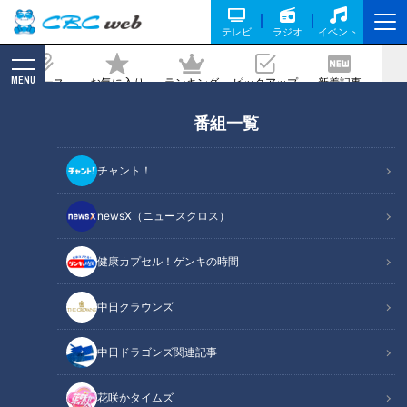
テレビ
ラジオ
イベント
MENU
ニュース
お気に入り
ランキング
ピックアップ
新着記事
CBC MAGAZINE
番組一覧
名古屋で神出鬼没 街中でニワトリを散
歩させる男性 涙の真相は
チャント！
2022/06/16 11:46
newsX（ニュースクロス）
健康カプセル！ゲンキの時間
中日クラウンズ
中日ドラゴンズ関連記事
花咲かタイムズ