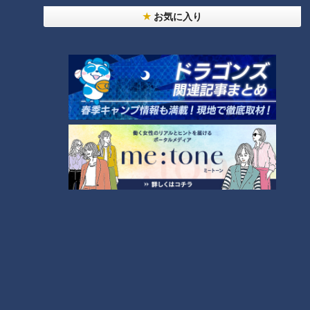
れるとしたら、5年くらいの寿命のものを飼ったらちょうどい
お気に入り
いかなと。今では支えに近いですからね」
きなこがいるからこそ、頑張って生きなければいけないと考え
ていました。
きなこのために頑張って踏ん張りたい
近藤さんは仕事を辞めて以降、引きこもりのような状態で人と
関わることがあまりありませんでした。きなこを飼ったことで
物珍しさから声をかけてくれる人が現れ、病気の不安が紛れ
て、いつしか大切な心の支えとなっていたと涙ぐみます。今で
はきなこの成長が生きる糧です。
（近藤さん）
「いま、（僕が）死んでしまうと、うちの子がどうなるのかと