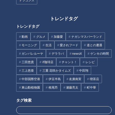
ドラゴンズ
ペットとして雌鶏を飼育
ニワトリを飼うようになった理由
トレンドタグ
きなこのために頑張って踏ん張りたい
オススメ関連コンテンツ
トレンドタグ
動画
グルメ
加藤愛
ナガシマスパーランド
モーニング
生活
愛されフード
道との遭遇
ペットとして雌鶏を飼育
ガンバレルーヤ
デララバ
newsX
ゲンキの時間
ニワトリを連れて小さな公園に入っていった男性は、近藤功久
三田悠貴
if珈琲店
チャント！
レシピ
さん58歳。このニワトリは3年ほど前に養鶏場で譲ってもら
三上悠亜
三重 花咲かタイムズ
中田翔
い、ヒヨコの頃から育てています。天気の良い日はほぼ毎日、
中部国際空港
伊豆半島
友廣南実
喫茶店
散歩させるのが日課です。
東山動植物園
根尾昂
瀬藤亮太
町中華
3歳の雌鶏の名前は“きなこ”。「岡崎おうはん」と呼ばれる愛
タグ検索
知県で品種改良されたニワトリで、肉も卵も美味しいのが特徴
です。