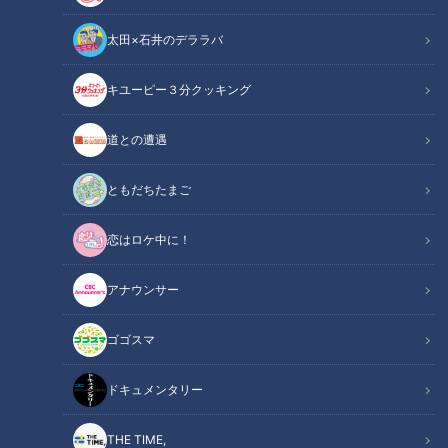
太田×石井のデララバ
チャント！
キユーピー３分クッキング
「チャント！」特集
道との遭遇
SNS上では、名古屋の中心部の新栄エリアで不思議な噂が流れ
ていました。
ともだちたまご
（SNSの書き込み）
恋はロケ中に！
「なぜか、新栄町の交差点にニワトリがいます」
アナウンサー
「新栄の大きい交差点でニワトリ散歩させてるおじさんがい
た」
ゴゴスマ
さらに、新栄のコンビニ前で撮影された黒いニワトリの姿まで
ドキュメンタリー
投稿されていました。
THE TIME,