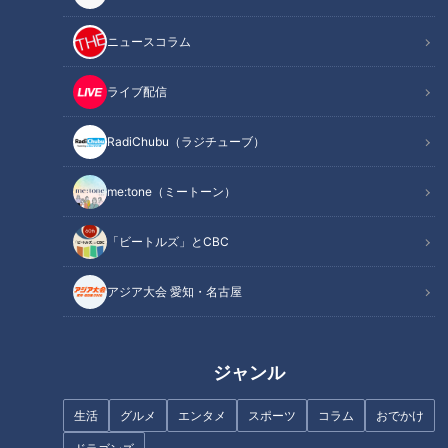
撮影：両親
ニュースコラム
両親のブログ「産まれてすぐピエロと呼ばれた息子」
https://ameblo.jp/motherofclown/
ライブ配信
RadiChubu（ラジチューブ）
この記事の画像を見る
me:tone（ミートーン）
この記事を見たあなたへのおすすめ
「ビートルズ」とCBC
アジア大会 愛知・名古屋
名物のタコが取れない？海水温
胃のトラブル「胃がん」など深
ジャンル
上昇で｢死活問題｣に…21歳の漁
刻な病気も…胃もたれ・胃痛の
師が仕掛けるブランド化戦略
原因と対策
生活
グルメ
エンタメ
スポーツ
コラム
おでかけ