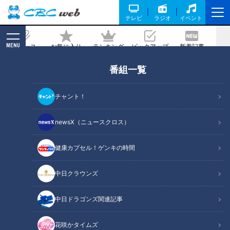
テレビ
ラジオ
イベント
MENU
ニュース
お気に入り
ランキング
ピックアップ
新着記事
CBC MAGAZINE
番組一覧
連休明けには学校でのハプニングも…目
は大丈夫だった？～定期配信型ドキュメ
チャント！
ンタリー「ピエロと呼ばれた息子」第99
話
newsX（ニュースクロス）
2023/05/17 19:00
健康カプセル！ゲンキの時間
中日クラウンズ
中日ドラゴンズ関連記事
花咲かタイムズ