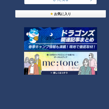
れた息子」第95話
お気に入り
“ベビーカー”ではありません！
歩けない子どもが利用していま
す…～定期配信型ドキュメンタ
リー「ピエロと呼ばれた息子」
第94話