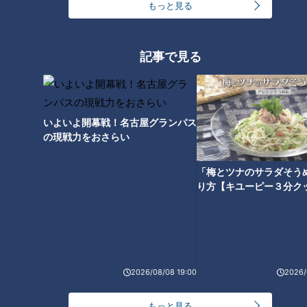
もっと見る
オススメ関連コンテンツ
記事で見る
【前の動画】母ちゃんから見た
朝のやることリスト！難病・道
いよいよ開幕戦！名古屋グランパス
の現戦力をおさらい
魚鱗癬と闘う賀久くん（小１）
化師様魚鱗癬と闘う男の子～定
は…～定期配信型ドキュメンタ
期配信型ドキュメンタリー「ピ
リー「ピエロと呼ばれた息子」
エロと呼ばれた息子」第97話
「梅とツナのサラダそう
第98話
り方【キユーピー３分ク
友達との会話は？皮膚の難病と
難病・道化師様魚鱗癬と向き合
闘いながら通う小学校～定期配
いながら、小学校へ入学！賀久
2026/08/08 19:00
2026/
信型ドキュメンタリー「ピエロ
くん１年生に…～定期配信型ド
と呼ばれた息子」第96話
キュメンタリー「ピエロと呼ば
もっと見る