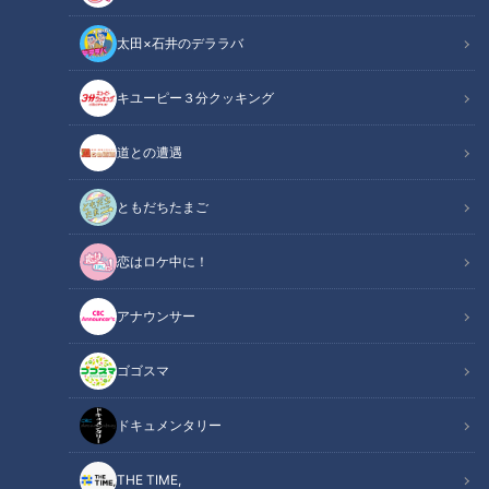
太田×石井のデララバ
キユーピー３分クッキング
ドキュメンタリー
道との遭遇
ピエロと呼ばれた息子
ともだちたまご
魚鱗癬は皮膚が乾燥して、うろこ状になり、剥がれ落ちる病気
恋はロケ中に！
で、中でも道化師様魚鱗癬は症状が最も重く、国内では、30
万人に1人と言われている難病です。
アナウンサー
この配信は、道化師様魚鱗癬（どうけしようぎょりんせん）と
闘う濵口賀久くん（６）を取材したドキュメンタリー番組で
ゴゴスマ
す。
ドキュメンタリー
GWに家族でお出かけした時の様子、そして連休明けの賀久く
んへのインタビューをお届けします。学校での様子は…
THE TIME,