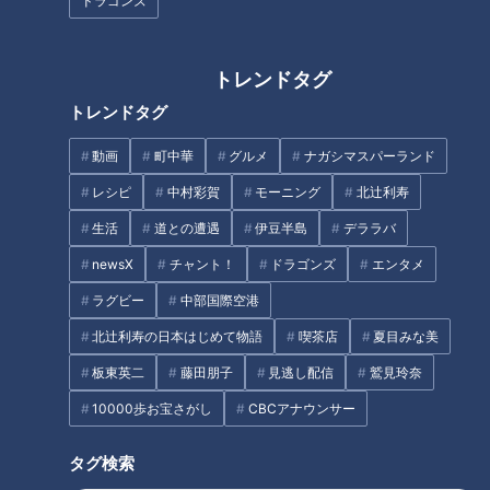
ドラゴンズ
トレンドタグ
トレンドタグ
母ちゃんも疲れ気味！？コロナ
パワーをもらいに座敷わらしの
が怖くて…続ける自主休園の
里へ！しかし大波乱が！？
動画
町中華
グルメ
ナガシマスパーランド
日々は。CBCテレビ定期配信型
ドキュメンタリー「ピエロと呼
レシピ
中村彩賀
モーニング
北辻利寿
ばれた息子」第４５話
生活
道との遭遇
伊豆半島
デララバ
newsX
チャント！
ドラゴンズ
エンタメ
貸金庫に預けた100万円が半分
休日も朝帰りの夫にワンオペ妻
ラグビー
中部国際空港
に…泣き寝入りしかない？
が悲鳴…大久保佳代子が絞り出
北辻利寿の日本はじめて物語
喫茶店
夏目みな美
した答え
板東英二
藤田朋子
見逃し配信
鷲見玲奈
タグ
10000歩お宝さがし
CBCアナウンサー
動画
ドキュメンタリー
WEB限定
タグ検索
ピエロと呼ばれた息子