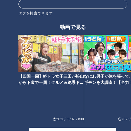
タグを検索できます
番組紹介
動画で見る
ドキュメンタリー
ピエロと呼ばれた息子
ドキュメンタリーやニュース特集をお届けします。
・受賞作品をはじめとしたドキュメンタリー
・ディレクターが取材対象に迫った、テレビでは放送していない特
別版
【四国一周】軽トラ女子三田が松山
なにわ男子が体を張って
・ＣＢＣテレビ「チャント！」の特集を厳選して公開します。
から下道で一周！グルメ＆絶景ドラ
ギモンを大調査！【全力
（月～金 午後3時49分から午後7時 愛知・岐阜・三重で放送）
イブ⑳
験部～ナゴヤのギモン、
～】
最新話の見逃し配信はこちら
2026/08/07 21:00
2026/