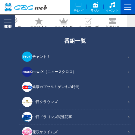
テレビ
ラジオ
イベント
MENU
ニュース
お気に入り
ランキング
ピックアップ
新着記事
CBC MAGAZINE
番組一覧
賀久くん５歳になる。誕生日のケーキに
も注意が必要です。難病「道化師様魚鱗
チャント！
癬」と向き合った日々。将来の期待と不
安は…CBC テレビ定期配信型 ドキュメ
newsX（ニュースクロス）
ンタリー「ピエロと呼ばれた息子」第３
健康カプセル！ゲンキの時間
６話
2021/12/15 19:00
中日クラウンズ
中日ドラゴンズ関連記事
花咲かタイムズ