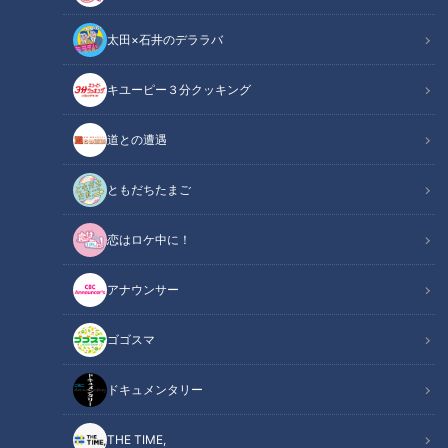
太田×石井のデララバ
キユーピー３分クッキング
道との遭遇
ともだちたまご
ドキュメンタリー
ピエロと呼ばれた息子
恋はロケ中に！
皮膚の難病『道化師様魚鱗癬』と闘う三重県松阪市に住む濵口
アナウンサー
賀久くん。
今回の配信は、５歳の誕生日当日の様子です。
ゴゴスマ
砂糖や生クリームは、痒くなってしまうため、この日は米粉や
ドキュメンタリー
豆乳を使った手作りケーキでお祝いしました。５歳になった賀
久くんの将来の夢は…
THE TIME,