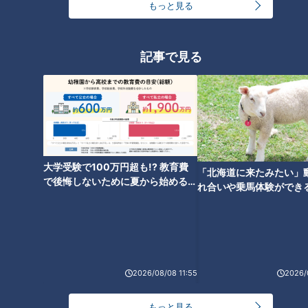
もっと見る
別版
・ＣＢＣテレビ「チャント！」の特集を厳選して公開します。
（月～金 午後3時49分から午後7時 愛知・岐阜・三重で放送）
記事で見る
最新話の見逃し配信はこちら
オススメ関連コンテンツ
大学受験で100万円超も!? 教育費
「北海道に来たみたい」
で後悔しないために夏から始めるお
れ合いや乗馬体験ができ
金の準備術とは
ススメ！不動産屋さんが
とは
2026/08/08 11:55
2026/
【次の動画】「私を見て笑う」
【前の動画】外で遊ぶときは皮
「気持ち悪いと‥」“私の見た
膚と相談。太陽・乾燥・人混
目”と“他人の目”‥１９歳の女子
み…いろんなものを避けなが
もっと見る