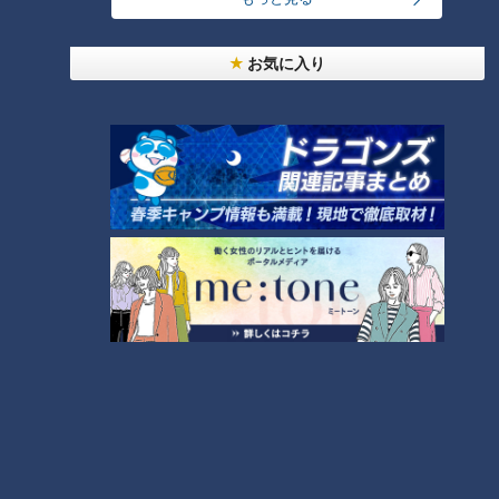
大生も悩む CBCテレビ定期配信
ら。CBCテレビ定期配信型ドキ
型ドキュメンタリー「ピエロと
ュメンタリー「ピエロと呼ばれ
お気に入り
呼ばれた息子」第３７話
た息子」第３５話
【皮膚の難病と生きる】歩き始
１９歳の女子大生も悩む‥「私
めは２歳になる直前…スローペ
も魚鱗癬」賀久君との出会い
ースの成長過程をお見せしま
で‥CBCテレビ 定期配信型ドキ
す！CBCテレビ定期配信型ドキ
ュメンタリー「ピエロと呼ばれ
ュメンタリー「ピエロと呼ばれ
た息子」第３３話
た息子」第３４話
学校の先生に伝えたい！「差別
と偏見」の現実 母が語ったこと
は…CBCテレビ定期配信型ドキ
ュメンタリー「ピエロと呼ばれ
た息子」第３２話