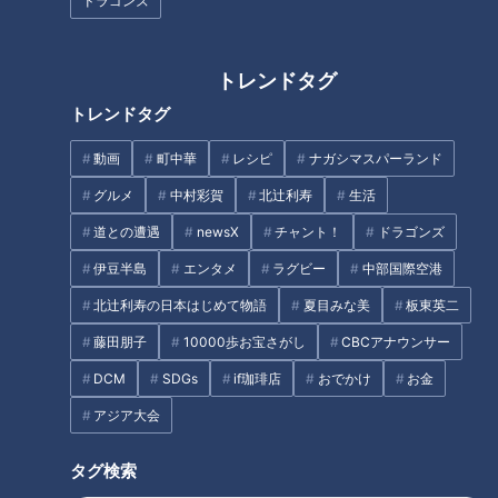
ドラゴンズ
朝の違和感、放置は危険！「ば
ね指」に注意
トレンドタグ
LiSAさん初のセレモニアルピッ
トレンドタグ
チ！気になり始めた皆様へ贈る
動画
町中華
レシピ
ナガシマスパーランド
「続・ドラゴンズ入門！」
グルメ
中村彩賀
北辻利寿
生活
道との遭遇
newsX
チャント！
ドラゴンズ
夕食後の公園で逆上がり練習！
伊豆半島
エンタメ
ラグビー
中部国際空港
小1の娘をほめてほしい
北辻利寿の日本はじめて物語
夏目みな美
板東英二
食べなきゃ損する！『新城のひ
藤田朋子
10000歩お宝さがし
CBCアナウンサー
つまぶし』をいただきます！
DCM
SDGs
if珈琲店
おでかけ
お金
【愛されフード】
アジア大会
タグ検索