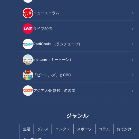
この他、5年間の想いや今後の期待や不安なことも両親に聞き
ました。
ニュースコラム
魚鱗癬は皮膚が乾燥して、うろこ状になり、剥がれ落ちる病気
ライブ配信
で、中でも道化師様魚鱗癬は症状が最も重く、国内では、30
RadiChubu（ラジチューブ）
万人に1人と言われている難病です。
この配信は、道化師様魚鱗癬（どうけしようぎょりんせん）と
me:tone（ミートーン）
闘う５歳の男の子・賀久くんを追った定期配信型ドキュメンタ
リーです。
「ビートルズ」とCBC
撮影：CBC福嶋カメラマン
アジア大会 愛知・名古屋
この記事の画像を見る
ジャンル
この記事を見たあなたへのおすすめ
生活
グルメ
エンタメ
スポーツ
コラム
おでかけ